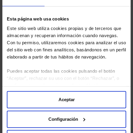
Esta página web usa cookies
Este sitio web utiliza cookies propias y de terceros que
almacenan y recuperan información cuando navegas.
Con tu permiso, utilizaremos cookies para analizar el uso
del sitio web con fines analíticos, basándonos en un perfil
elaborado a partir de tus hábitos de navegación.
Puedes aceptar todas las cookies pulsando el botón
“Aceptar”, rechazar su uso con el botón “Rechazar”, o
configurar tus preferencias mediante el botón
He leído
la política de privacidad
y consiento el
“Configuración”. Consulta nuestra
Política
tratamiento de mis datos personales.
de Cookies
para más información.
Aceptar
Configuración