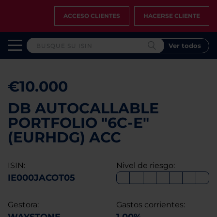
ACCESO CLIENTES
HACERSE CLIENTE
Ver todos
€10.000
DB AUTOCALLABLE
PORTFOLIO "6C-E"
(EURHDG) ACC
ISIN:
Nivel de riesgo:
IE000JACOT05
Gestora:
Gastos corrientes: