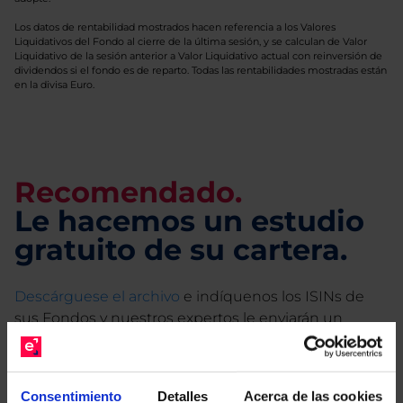
Los datos de rentabilidad mostrados hacen referencia a los Valores
Liquidativos del Fondo al cierre de la última sesión, y se calculan de Valor
Liquidativo de la sesión anterior a Valor Liquidativo actual con reinversión de
dividendos si el fondo es de reparto. Todas las rentabilidades mostradas están
en la divisa Euro.
Recomendado.
Le hacemos un estudio
gratuito de su cartera.
Descárguese el archivo
e indíquenos los ISINs de
sus Fondos y nuestros expertos le enviarán un
estudio gratuito de sus alternativas de Clases
Limpias con las que podrá ahorrar en sus costes.
Consentimiento
Detalles
Acerca de las cookies