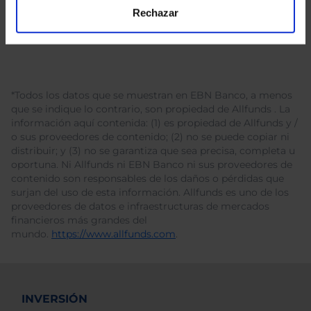
Rechazar
*Todos los datos que se muestran en EBN Banco, a menos
que se indique lo contrario, son propiedad de Allfunds . La
información aquí contenida: (1) es propiedad de Allfunds y /
o sus proveedores de contenido; (2) no se puede copiar ni
distribuir; y (3) no se garantiza que sea precisa, completa u
oportuna. Ni Allfunds ni EBN Banco ni sus proveedores de
contenido son responsables de los daños o pérdidas que
surjan del uso de esta información. Allfunds es uno de los
proveedores de datos e infraestructuras de mercados
financieros más grandes del
mundo.
https://www.allfunds.com
.
INVERSIÓN