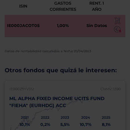
GASTOS
RENT. 1
ISIN
CORRIENTES
AÑO
IE000JACOT05
1,00%
Sin Datos
Datos de rentabilidad calculados a fecha 20/04/2023
Otros fondos que quizá le interesen:
IE000Z9YV312
CNMV: 1390
ML ALPHA FIXED INCOME UCITS FUND
"FIEHA" (EURHDG) ACC
2021
2022
2023
2024
2025
10,1%
0,2%
5,5%
10,7%
8,1%