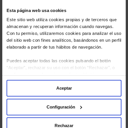
Esta página web usa cookies
Este sitio web utiliza cookies propias y de terceros que
almacenan y recuperan información cuando navegas.
Con tu permiso, utilizaremos cookies para analizar el uso
del sitio web con fines analíticos, basándonos en un perfil
elaborado a partir de tus hábitos de navegación.
Puedes aceptar todas las cookies pulsando el botón
“Aceptar”, rechazar su uso con el botón “Rechazar”, o
He leído
la política de privacidad
y consiento el
configurar tus preferencias mediante el botón
tratamiento de mis datos personales.
“Configuración”. Consulta nuestra
Política
de Cookies
para más información.
Aceptar
Configuración
Rechazar