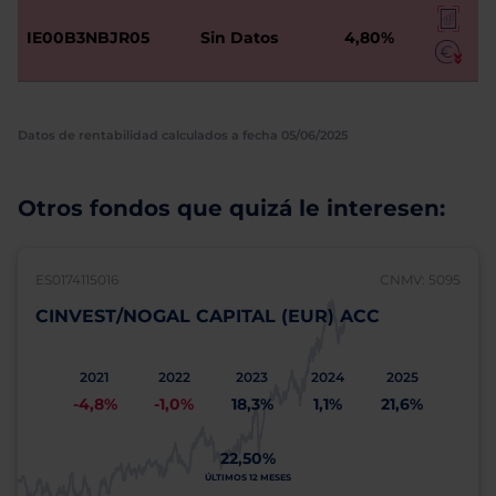
IE00B3NBJR05
Sin Datos
4,80%
Datos de rentabilidad calculados a fecha 05/06/2025
Otros fondos que quizá le interesen:
ES0174115016
CNMV: 5095
CINVEST/NOGAL CAPITAL (EUR) ACC
2021
2022
2023
2024
2025
-4,8%
-1,0%
18,3%
1,1%
21,6%
22,50%
ÚLTIMOS 12 MESES