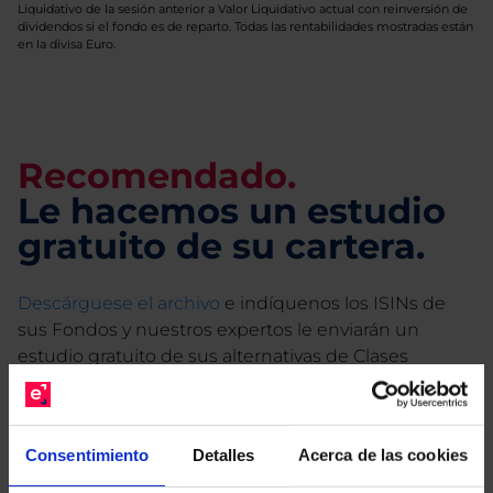
Liquidativo de la sesión anterior a Valor Liquidativo actual con reinversión de
dividendos si el fondo es de reparto. Todas las rentabilidades mostradas están
en la divisa Euro.
Recomendado.
Le hacemos un estudio
gratuito de su cartera.
Descárguese el archivo
e indíquenos los ISINs de
sus Fondos y nuestros expertos le enviarán un
estudio gratuito de sus alternativas de Clases
Limpias con las que podrá ahorrar en sus costes.
Consentimiento
Detalles
Acerca de las cookies