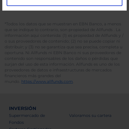
*Todos los datos que se muestran en EBN Banco, a menos
que se indique lo contrario, son propiedad de Allfunds . La
información aquí contenida: (1) es propiedad de Allfunds y /
o sus proveedores de contenido; (2) no se puede copiar ni
distribuir; y (3) no se garantiza que sea precisa, completa u
oportuna. Ni Allfunds ni EBN Banco ni sus proveedores de
contenido son responsables de los daños o pérdidas que
surjan del uso de esta información. Allfunds es uno de los
proveedores de datos e infraestructuras de mercados
financieros más grandes del
mundo.
https://www.allfunds.com
.
INVERSIÓN
Supermercado de
Valoramos su cartera
Fondos