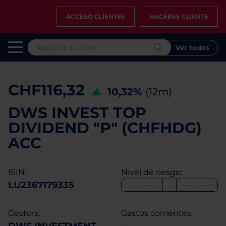
ACCESO CLIENTES
HACERSE CLIENTE
Ver todos
CHF116,32
10,32%
(12m)
DWS INVEST TOP
DIVIDEND "P" (CHFHDG)
ACC
ISIN:
Nivel de riesgo:
LU2367179335
Gestora:
Gastos corrientes: