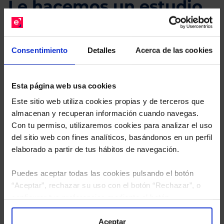
Le hacemos un estudio
gratuito de su cartera.
Descárguese el archivo
e indíquenos los ISINs de
Consentimiento
Detalles
Acerca de las cookies
sus Fondos y nuestros expertos le enviarán un
estudio gratuito de sus alternativas de Clases
Limpias con las que podrá ahorrar en sus costes.
Esta página web usa cookies
Este sitio web utiliza cookies propias y de terceros que
almacenan y recuperan información cuando navegas.
Con tu permiso, utilizaremos cookies para analizar el uso
del sitio web con fines analíticos, basándonos en un perfil
elaborado a partir de tus hábitos de navegación.
Puedes aceptar todas las cookies pulsando el botón
“Aceptar”, rechazar su uso con el botón “Rechazar”, o
configurar tus preferencias mediante el botón
“Configuración”. Consulta nuestra
Política
de Cookies
para más información.
Aceptar