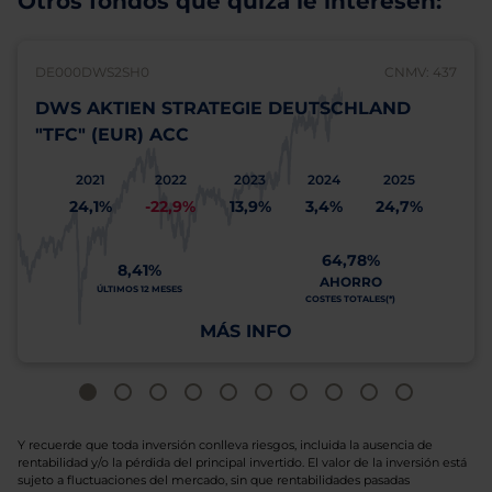
Otros fondos que quizá le interesen:
DE000DWS2SH0
CNMV: 437
DWS AKTIEN STRATEGIE DEUTSCHLAND
"TFC" (EUR) ACC
2021
2022
2023
2024
2025
24,1%
-22,9%
13,9%
3,4%
24,7%
64,78%
8,41%
AHORRO
ÚLTIMOS 12 MESES
COSTES TOTALES(*)
MÁS INFO
Y recuerde que toda inversión conlleva riesgos, incluida la ausencia de
rentabilidad y/o la pérdida del principal invertido. El valor de la inversión está
sujeto a fluctuaciones del mercado, sin que rentabilidades pasadas