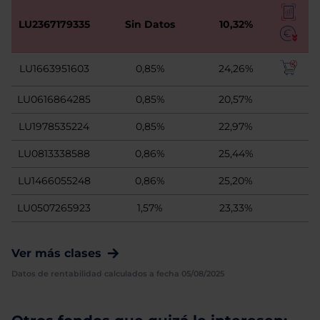
LU2367179335
Sin Datos
10,32%
LU1663951603
0,85%
24,26%
LU0616864285
0,85%
20,57%
LU1978535224
0,85%
22,97%
LU0813338588
0,86%
25,44%
LU1466055248
0,86%
25,20%
LU0507265923
1,57%
23,33%
Ver más clases
Datos de rentabilidad calculados a fecha 05/08/2025