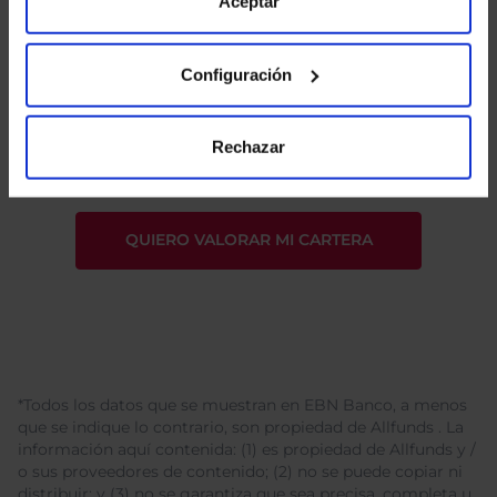
de Cookies
para más información.
Aceptar
Configuración
He leído
la política de privacidad
y consiento el
tratamiento de mis datos personales.
Rechazar
*Todos los datos que se muestran en EBN Banco, a menos
que se indique lo contrario, son propiedad de Allfunds . La
información aquí contenida: (1) es propiedad de Allfunds y /
o sus proveedores de contenido; (2) no se puede copiar ni
distribuir; y (3) no se garantiza que sea precisa, completa u