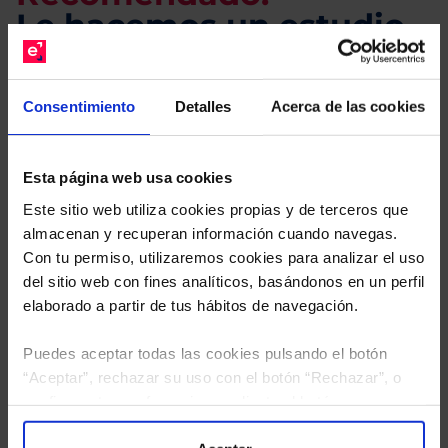
Le hacemos un estudio
gratuito de su cartera.
Consentimiento
Detalles
Acerca de las cookies
Descárguese el archivo
e indíquenos los ISINs de
sus Fondos y nuestros expertos le enviarán un
estudio gratuito de sus alternativas de Clases
Esta página web usa cookies
Limpias con las que podrá ahorrar en sus costes.
Este sitio web utiliza cookies propias y de terceros que
almacenan y recuperan información cuando navegas.
Con tu permiso, utilizaremos cookies para analizar el uso
del sitio web con fines analíticos, basándonos en un perfil
elaborado a partir de tus hábitos de navegación.
Puedes aceptar todas las cookies pulsando el botón
“Aceptar”, rechazar su uso con el botón “Rechazar”, o
configurar tus preferencias mediante el botón
“Configuración”. Consulta nuestra
Política