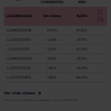
CORRIENTES
AÑO
LU0238921463
Sin Datos
15,55%
LU0801102608
0,90%
47,32%
LU2076120901
1,00%
47,17%
LU2076121115
1,00%
47,72%
LU0865491079
1,00%
47,13%
LU2076121032
1,80%
46,61%
LU2076120810
1,80%
46,05%
Ver más clases
Datos de rentabilidad calculados a fecha 06/06/2025