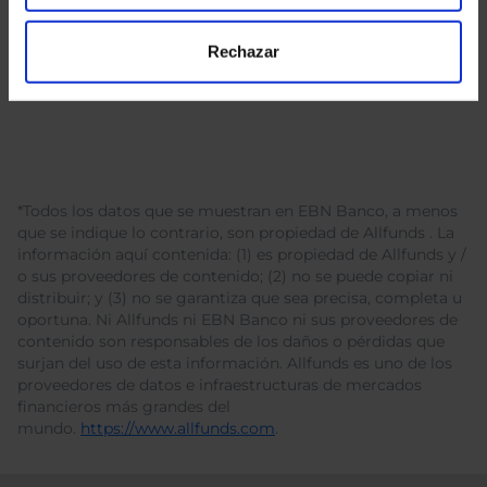
Rechazar
*Todos los datos que se muestran en EBN Banco, a menos
que se indique lo contrario, son propiedad de Allfunds . La
información aquí contenida: (1) es propiedad de Allfunds y /
o sus proveedores de contenido; (2) no se puede copiar ni
distribuir; y (3) no se garantiza que sea precisa, completa u
oportuna. Ni Allfunds ni EBN Banco ni sus proveedores de
contenido son responsables de los daños o pérdidas que
surjan del uso de esta información. Allfunds es uno de los
proveedores de datos e infraestructuras de mercados
financieros más grandes del
mundo.
https://www.allfunds.com
.