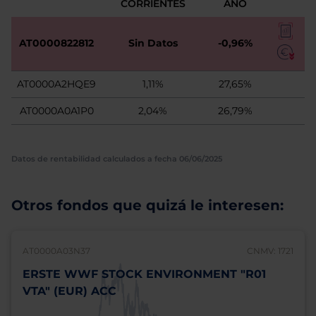
CORRIENTES
AÑO
AT0000822812
Sin Datos
-0,96%
AT0000A2HQE9
1,11%
27,65%
AT0000A0A1P0
2,04%
26,79%
Datos de rentabilidad calculados a fecha 06/06/2025
Otros fondos que quizá le interesen:
AT0000A03N37
CNMV: 1721
ERSTE WWF STOCK ENVIRONMENT "R01
VTA" (EUR) ACC