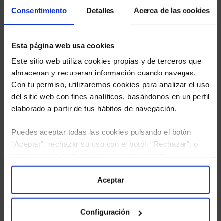
Limpias con las que podrá ahorrar en sus costes.
Consentimiento
Detalles
Acerca de las cookies
Esta página web usa cookies
Este sitio web utiliza cookies propias y de terceros que
almacenan y recuperan información cuando navegas.
Con tu permiso, utilizaremos cookies para analizar el uso
del sitio web con fines analíticos, basándonos en un perfil
elaborado a partir de tus hábitos de navegación.
Puedes aceptar todas las cookies pulsando el botón
“Aceptar”, rechazar su uso con el botón “Rechazar”, o
configurar tus preferencias mediante el botón
“Configuración”. Consulta nuestra
Política
He leído
la política de privacidad
y consiento el
de Cookies
para más información.
Aceptar
tratamiento de mis datos personales.
Configuración