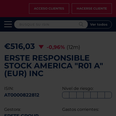
ACCESO CLIENTES
HACERSE CLIENTE
Ver todos
€516,03
-0,96%
(12m)
ERSTE RESPONSIBLE
STOCK AMERICA "R01 A"
(EUR) INC
ISIN:
Nivel de riesgo:
AT0000822812
Gestora:
Gastos corrientes: