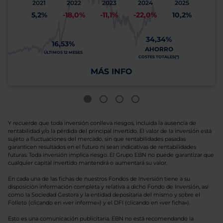
2021
2022
2023
2024
2025
5,2%
-18,0%
-11,1%
-22,0%
10,2%
34,34%
16,53%
AHORRO
ÚLTIMOS 12 MESES
COSTES TOTALES(*)
MÁS INFO
Y recuerde que toda inversión conlleva riesgos, incluida la ausencia de
rentabilidad y/o la pérdida del principal invertido. El valor de la inversión está
sujeto a fluctuaciones del mercado, sin que rentabilidades pasadas
garanticen resultados en el futuro ni sean indicativas de rentabilidades
futuras. Toda inversión implica riesgo. El Grupo EBN no puede garantizar que
cualquier capital invertido mantendrá o aumentará su valor.
En cada una de las fichas de nuestros Fondos de Inversión tiene a su
disposición información completa y relativa a dicho Fondo de Inversión, así
como la Sociedad Gestora y la entidad depositaria del mismo y sobre el
Folleto (clicando en «ver informe») y el DFI (clicando en «ver ficha»).
Esto es una comunicación publicitaria. EBN no está recomendando la