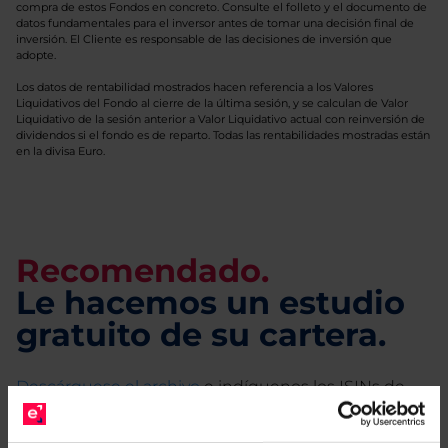
compra de estos Fondos en concreto. Consulte el folleto y el documento de
datos fundamentales para el inversor antes de tomar una decisión final de
inversión. El Cliente es responsable de las decisiones de inversión que
adopte.
Los datos de rentabilidad mostrados hacen referencia a los Valores
Liquidativos del Fondo al cierre de la última sesión, y se calculan de Valor
Liquidativo de la sesión anterior a Valor Liquidativo actual con reinversión de
dividendos si el fondo es de reparto. Todas las rentabilidades mostradas están
en la divisa Euro.
Recomendado.
Le hacemos un estudio
gratuito de su cartera.
Descárguese el archivo
e indíquenos los ISINs de
sus Fondos y nuestros expertos le enviarán un
estudio gratuito de sus alternativas de Clases