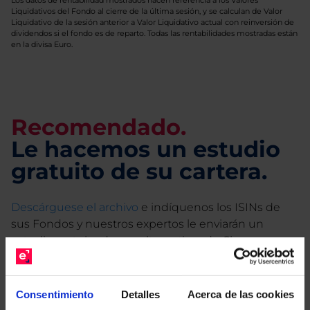
Los datos de rentabilidad mostrados hacen referencia a los Valores
Liquidativos del Fondo al cierre de la última sesión, y se calculan de Valor
Liquidativo de la sesión anterior a Valor Liquidativo actual con reinversión de
dividendos si el fondo es de reparto. Todas las rentabilidades mostradas están
en la divisa Euro.
Recomendado.
Le hacemos un estudio
gratuito de su cartera.
Descárguese el archivo
e indíquenos los ISINs de
sus Fondos y nuestros expertos le enviarán un
estudio gratuito de sus alternativas de Clases
Limpias con las que podrá ahorrar en sus costes.
Consentimiento
Detalles
Acerca de las cookies