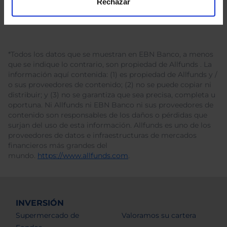
Rechazar
*Todos los datos que se muestran en EBN Banco, a menos
que se indique lo contrario, son propiedad de Allfunds . La
información aquí contenida: (1) es propiedad de Allfunds y /
o sus proveedores de contenido; (2) no se puede copiar ni
distribuir; y (3) no se garantiza que sea precisa, completa u
oportuna. Ni Allfunds ni EBN Banco ni sus proveedores de
contenido son responsables de los daños o pérdidas que
surjan del uso de esta información. Allfunds es uno de los
proveedores de datos e infraestructuras de mercados
financieros más grandes del
mundo.
https://www.allfunds.com
.
INVERSIÓN
Supermercado de
Valoramos su cartera