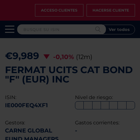
ACCESO CLIENTES
HACERSE CLIENTE
Ver todos
€9,989
-0,10%
(12m)
FERMAT UCITS CAT BOND
"F" (EUR) INC
ISIN:
Nivel de riesgo:
IE000FEQ4XF1
Gestora:
Gastos corrientes:
CARNE GLOBAL
-
FUND MANAGERS