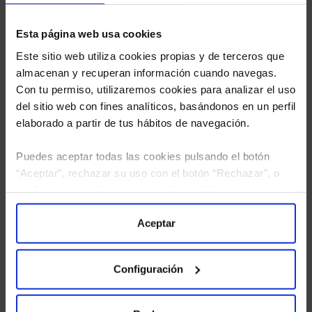
Esta página web usa cookies
Este sitio web utiliza cookies propias y de terceros que
almacenan y recuperan información cuando navegas.
Con tu permiso, utilizaremos cookies para analizar el uso
del sitio web con fines analíticos, basándonos en un perfil
elaborado a partir de tus hábitos de navegación.
Puedes aceptar todas las cookies pulsando el botón
“Aceptar”, rechazar su uso con el botón “Rechazar”, o
configurar tus preferencias mediante el botón
He leído
la política de privacidad
y consiento el
tratamiento de mis datos personales.
“Configuración”. Consulta nuestra
Política
de Cookies
para más información.
Aceptar
Configuración