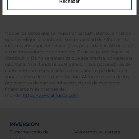
Rechazar
*Todos los datos que se muestran en EBN Banco, a menos
que se indique lo contrario, son propiedad de Allfunds . La
información aquí contenida: (1) es propiedad de Allfunds y /
o sus proveedores de contenido; (2) no se puede copiar ni
distribuir; y (3) no se garantiza que sea precisa, completa u
oportuna. Ni Allfunds ni EBN Banco ni sus proveedores de
contenido son responsables de los daños o pérdidas que
surjan del uso de esta información. Allfunds es uno de los
proveedores de datos e infraestructuras de mercados
financieros más grandes del
mundo.
https://www.allfunds.com
.
INVERSIÓN
Supermercado de
Valoramos su cartera