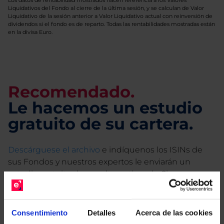
Los datos de rentabilidad mostrados hacen referencia a los Valores
Liquidativos del Fondo al cierre de la última sesión, y se calculan de Valor
Liquidativo de la sesión anterior a Valor Liquidativo actual con reinversión de
dividendos si el fondo es de reparto. Todas las rentabilidades mostradas están
en la divisa Euro.
Recomendado.
Le hacemos un estudio
gratuito de su cartera.
Descárguese el archivo
e indíquenos los ISINs de
sus Fondos y nuestros expertos le enviarán un
estudio gratuito de sus alternativas de Clases
Limpias con las que podrá ahorrar en sus costes.
Consentimiento
Detalles
Acerca de las cookies