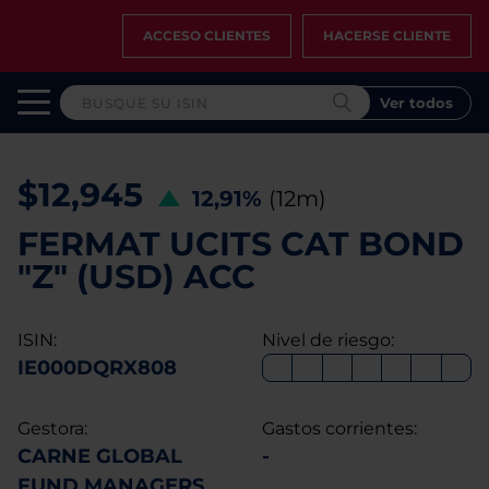
ACCESO CLIENTES
HACERSE CLIENTE
Ver todos
$12,945
12,91%
(12m)
FERMAT UCITS CAT BOND
"Z" (USD) ACC
ISIN:
Nivel de riesgo:
IE000DQRX808
Gestora:
Gastos corrientes:
CARNE GLOBAL
-
FUND MANAGERS