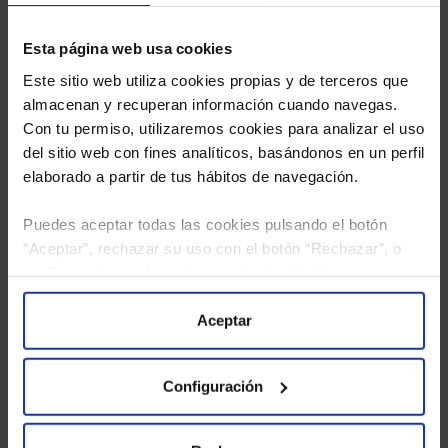
Esta página web usa cookies
Este sitio web utiliza cookies propias y de terceros que
almacenan y recuperan información cuando navegas.
Con tu permiso, utilizaremos cookies para analizar el uso
del sitio web con fines analíticos, basándonos en un perfil
elaborado a partir de tus hábitos de navegación.
Puedes aceptar todas las cookies pulsando el botón
“Aceptar”, rechazar su uso con el botón “Rechazar”, o
configurar tus preferencias mediante el botón
He leído
la política de privacidad
y consiento el
tratamiento de mis datos personales.
“Configuración”. Consulta nuestra
Política
de Cookies
para más información.
Aceptar
Configuración