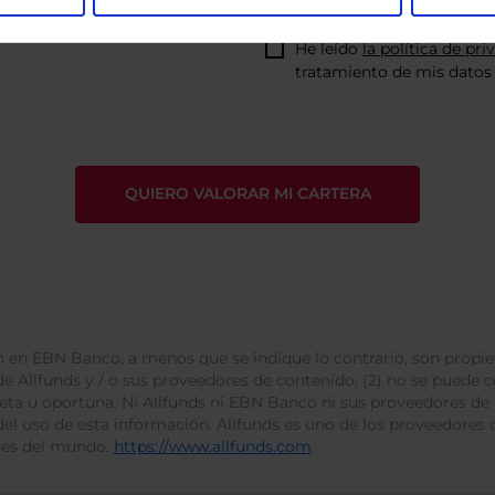
He leído
la política de pri
tratamiento de mis datos 
 en EBN Banco, a menos que se indique lo contrario, son propie
e Allfunds y / o sus proveedores de contenido; (2) no se puede cop
leta u oportuna. Ni Allfunds ni EBN Banco ni sus proveedores de
del uso de esta información. Allfunds es uno de los proveedores d
des del mundo.
https://www.allfunds.com
.