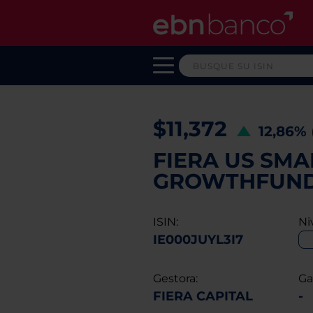
$11,372
12,86%
FIERA US SMA
GROWTHFUND 
ISIN:
Ni
IE000JUYL3I7
Gestora:
Ga
FIERA CAPITAL
-