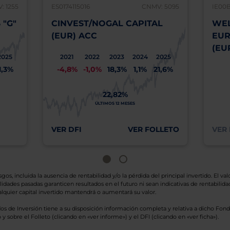
: 1255
ES0174115016
CNMV: 5095
IE00
"G"
CINVEST/NOGAL CAPITAL
WEL
(EUR) ACC
EUR
(EU
2025
2021
2022
2023
2024
2025
1,3%
-4,8%
-1,0%
18,3%
1,1%
21,6%
22,82%
ÚLTIMOS 12 MESES
VER DFI
VER FOLLETO
VER 
os, incluida la ausencia de rentabilidad y/o la pérdida del principal invertido. El valo
idades pasadas garanticen resultados en el futuro ni sean indicativas de rentabilidad
quier capital invertido mantendrá o aumentará su valor.
os de Inversión tiene a su disposición información completa y relativa a dicho Fond
y sobre el Folleto (clicando en «ver informe») y el DFI (clicando en «ver ficha»).