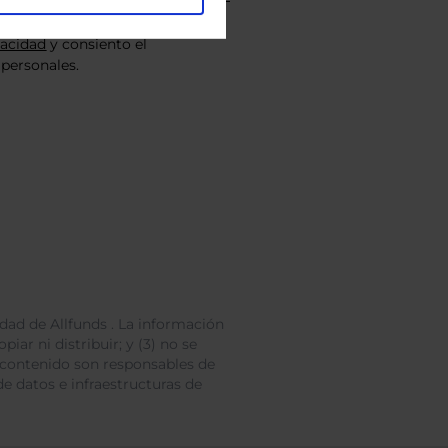
vacidad
y consiento el
personales.
dad de Allfunds . La información
iar ni distribuir; y (3) no se
 contenido son responsables de
e datos e infraestructuras de