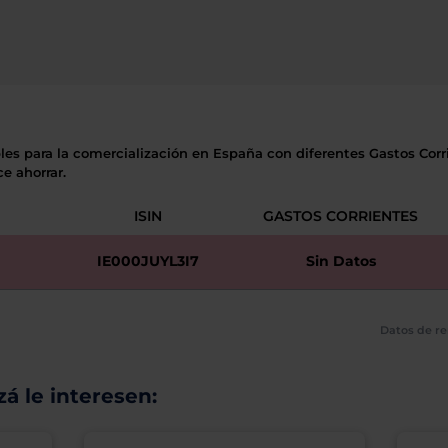
les para la comercialización en España con diferentes Gastos Corri
e ahorrar.
ISIN
GASTOS CORRIENTES
IE000JUYL3I7
Sin Datos
Datos de re
á le interesen: