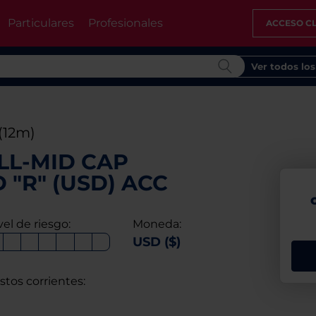
Particulares
Profesionales
ACCESO CL
Ver todos lo
(12m)
LL-MID CAP
"R" (USD) ACC
vel de riesgo:
Moneda:
USD ($)
stos corrientes: