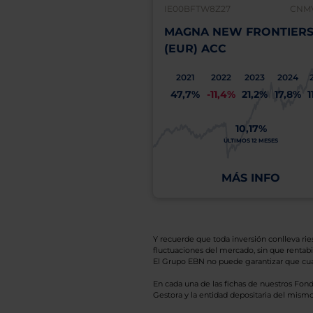
IE00BFTW8Z27
CNMV
MAGNA NEW FRONTIERS 
(EUR) ACC
2021
2022
2023
2024
47,7%
-11,4%
21,2%
17,8%
1
10,17%
ÚLTIMOS 12 MESES
MÁS INFO
Y recuerde que toda inversión conlleva riesg
fluctuaciones del mercado, sin que rentabil
El Grupo EBN no puede garantizar que cual
En cada una de las fichas de nuestros Fond
Gestora y la entidad depositaria del mismo 