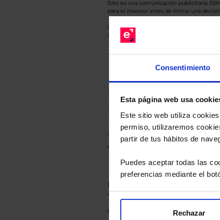
Esto es una comunicación publicitaria. E
para el inversor antes de tomar una decisió
Los datos de rentabilidad mostrados hacen r
anterior a Valor Liquidativo actual con rein
Consentimiento
Recomendad
Esta página web usa cookie
Le hacemos un
Este sitio web utiliza cooki
permiso, utilizaremos cookies
Descárguese el archivo
e ind
partir de tus hábitos de nave
de sus alternativas de Clases
Puedes aceptar todas las coo
preferencias mediante el bot
Rechazar