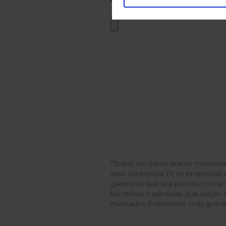
*Todos los datos que se muestran
aquí contenida: (1) es propiedad d
garantiza que sea precisa, comp
los daños o pérdidas que surjan 
mercados financieros más gran