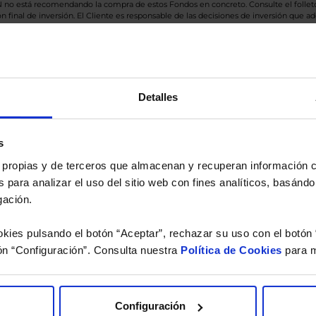
BN no está recomendando la compra de estos Fondos en concreto. Consulte el foll
n final de inversión. El Cliente es responsable de las decisiones de inversión que ad
eferencia a los Valores Liquidativos del Fondo al cierre de la última sesión, y se cal
versión de dividendos si el fondo es de reparto. Todas las rentabilidades mostradas es
Detalles
o.
s
 estudio gratuito de su ca
es propias y de terceros que almacenan y recuperan información
 para analizar el uso del sitio web con fines analíticos, basándo
íquenos los ISINs de sus Fondos y nuestros expertos le e
gación.
 Limpias con las que podrá ahorrar en sus costes.
kies pulsando el botón “Aceptar”, rechazar su uso con el botón 
ón “Configuración”. Consulta nuestra
Política de Cookies
para m
Configuración