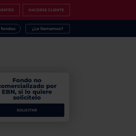
IENTES
HACERSE CLIENTE
s fondos
¿Le llamamos?
Fondo no
comercializado por
EBN, si lo quiere
solicítelo
SOLICITAR