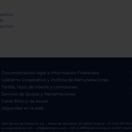
Documentación legal e Información Financiera
Gobierno Corporativo y Política de Remuneraciones
Tarifas, tipos de interés y comisiones
Servicio de Quejas y Reclamaciones
Canal Ético y de Acoso
Seguridad en la web
EBN Banco de Negocios, S.A. – Paseo de Recoletos, 29 28004 Madrid – Tf. (+34) 917 009 
www.ebnbanco.com – info@ebnbanco.com – CIF: A-28763043 Inscrito en el R.M. Madrid, T