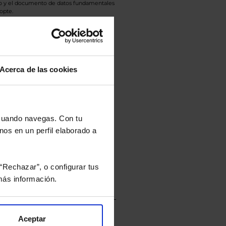
eto y el documento de datos fundamentales
opte.
culan de Valor Liquidativo de la sesión
tán en la divisa Euro.
Acerca de las cookies
rtera.
 cuando navegas. Con tu
nos en un perfil elaborado a
nviarán un estudio gratuito
“Rechazar”, o configurar tus
ás información.
Aceptar