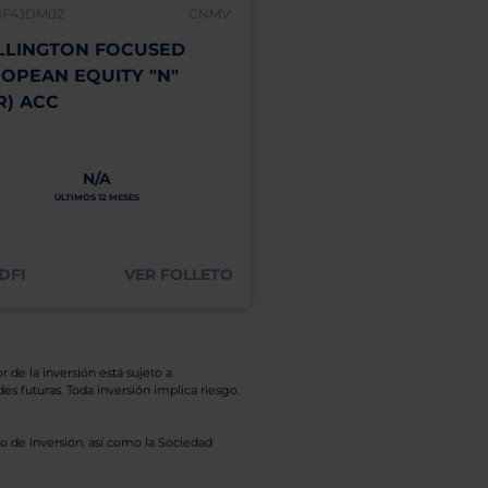
BF4JDM02
CNMV:
IE00BZ17BL29
LINGTON FOCUSED
BNY MELLON GLOB
OPEAN EQUITY "N"
INFRASTRUCTURE 
R) ACC
"W" (EURHDG) ACC
2021
2022
2023
20
14,1%
-10,7%
7,5%
10
N/A
ÚLTIMOS 12 MESES
17,74%
ÚLTIMOS 12 MESES
DFI
VER FOLLETO
MÁS INFO
r de la inversión está sujeto a
es futuras. Toda inversión implica riesgo.
o de Inversión, así como la Sociedad