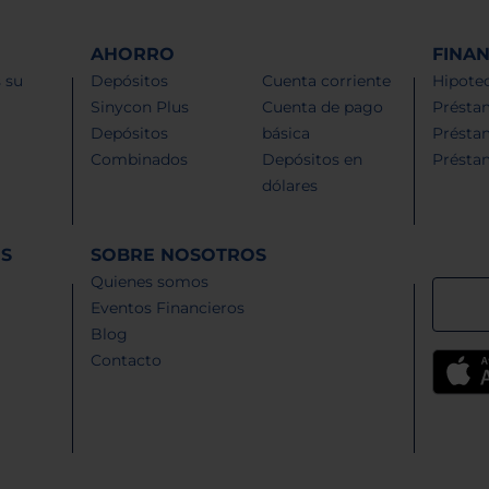
AHORRO
FINA
 su
Depósitos
Cuenta corriente
Hipotec
Sinycon Plus
Cuenta de pago
Présta
Depósitos
básica
Présta
Combinados
Depósitos en
Présta
dólares
ES
SOBRE NOSOTROS
Quienes somos
Eventos Financieros
Blog
Contacto