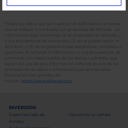
*Todos los datos que se muestran en EBN Banco, a menos
que se indique lo contrario, son propiedad de Allfunds . La
información aquí contenida: (1) es propiedad de Allfunds y /
o sus proveedores de contenido; (2) no se puede copiar ni
distribuir; y (3) no se garantiza que sea precisa, completa u
oportuna. Ni Allfunds ni EBN Banco ni sus proveedores de
contenido son responsables de los daños o pérdidas que
surjan del uso de esta información. Allfunds es uno de los
proveedores de datos e infraestructuras de mercados
financieros más grandes del
mundo.
https://www.allfunds.com
.
INVERSIÓN
Supermercado de
Valoramos su cartera
Fondos