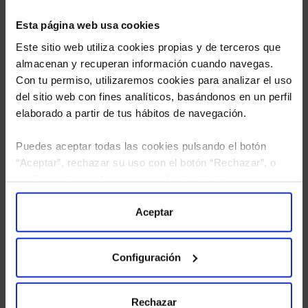
Esta página web usa cookies
Este sitio web utiliza cookies propias y de terceros que
almacenan y recuperan información cuando navegas.
Con tu permiso, utilizaremos cookies para analizar el uso
del sitio web con fines analíticos, basándonos en un perfil
elaborado a partir de tus hábitos de navegación.
Puedes aceptar todas las cookies pulsando el botón
“Aceptar”, rechazar su uso con el botón “Rechazar”, o
He leído
la política de privacidad
y consiento el
configurar tus preferencias mediante el botón
tratamiento de mis datos personales.
“Configuración”. Consulta nuestra
Política
de Cookies
para más información.
Aceptar
Configuración
Rechazar