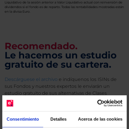
Liquidativo de la sesión anterior a Valor Liquidativo actual con reinversión de
dividendos si el fondo es de reparto. Todas las rentabilidades mostradas están
en la divisa Euro.
Recomendado.
Le hacemos un estudio
gratuito de su cartera.
Descárguese el archivo
e indíquenos los ISINs de
sus Fondos y nuestros expertos le enviarán un
estudio gratuito de sus alternativas de Clases
Limpias con las que podrá ahorrar en sus costes.
Consentimiento
Detalles
Acerca de las cookies