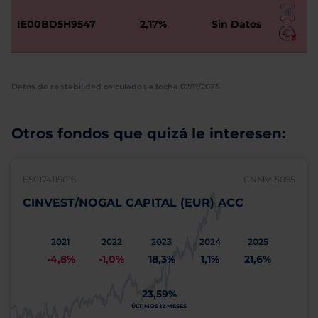
IE00BD5H9547
2,17%
Sin Datos
Datos de rentabilidad calculados a fecha 02/11/2023
Otros fondos que quizá le interesen:
ES0174115016
CNMV: 5095
CINVEST/NOGAL CAPITAL (EUR) ACC
2021
2022
2023
2024
2025
-4,8%
-1,0%
18,3%
1,1%
21,6%
23,59%
ÚLTIMOS 12 MESES