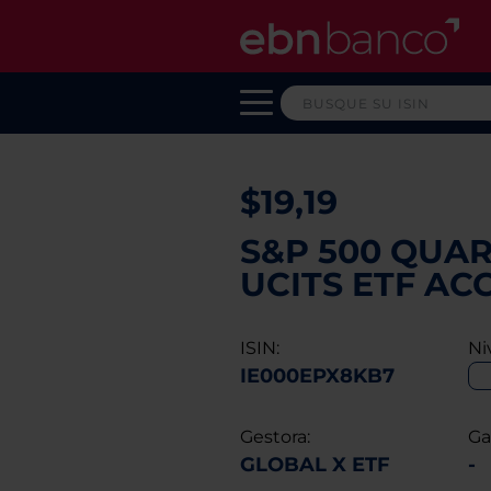
$19,19
S&P 500 QUAR
UCITS ETF AC
ISIN:
Ni
IE000EPX8KB7
Gestora:
Ga
GLOBAL X ETF
-