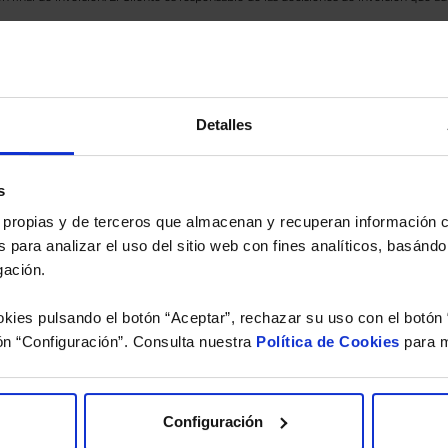
eferencia a los Valores Liquidativos del Fondo al cierre de la última sesión, y se cal
versión de dividendos si el fondo es de reparto. Todas las rentabilidades mostradas es
Detalles
o.
 estudio gratuito de su ca
s
es propias y de terceros que almacenan y recuperan información
 para analizar el uso del sitio web con fines analíticos, basándo
íquenos los ISINs de sus Fondos y nuestros expertos le e
gación.
 Limpias con las que podrá ahorrar en sus costes.
kies pulsando el botón “Aceptar”, rechazar su uso con el botón 
ón “Configuración”. Consulta nuestra
Política de Cookies
para m
Configuración