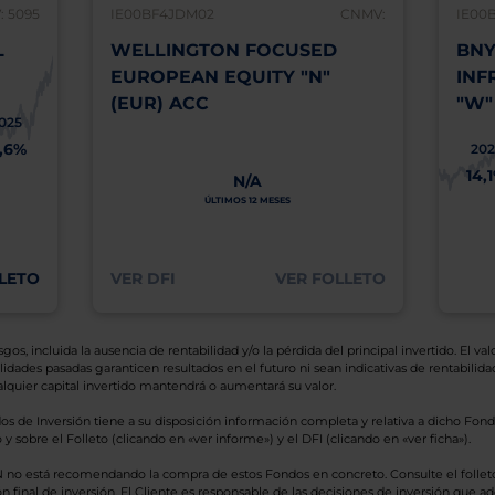
 5095
IE00BF4JDM02
CNMV:
IE00
L
WELLINGTON FOCUSED
BNY
EUROPEAN EQUITY "N"
INF
(EUR) ACC
"W"
025
1,6%
202
14,
N/A
ÚLTIMOS 12 MESES
LETO
VER DFI
VER FOLLETO
os, incluida la ausencia de rentabilidad y/o la pérdida del principal invertido. El valo
idades pasadas garanticen resultados en el futuro ni sean indicativas de rentabilidad
quier capital invertido mantendrá o aumentará su valor.
os de Inversión tiene a su disposición información completa y relativa a dicho Fond
y sobre el Folleto (clicando en «ver informe») y el DFI (clicando en «ver ficha»).
BN no está recomendando la compra de estos Fondos en concreto. Consulte el foll
n final de inversión. El Cliente es responsable de las decisiones de inversión que ad