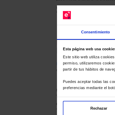
Los datos de rentabilidad mostrados hacen r
anterior a Valor Liquidativo actual con rein
Consentimiento
Recomendad
Le hacemos un
Esta página web usa cookie
Este sitio web utiliza cooki
permiso, utilizaremos cookies
Descárguese el archivo
e ind
partir de tus hábitos de nave
de sus alternativas de Clases
Puedes aceptar todas las coo
preferencias mediante el bot
Rechazar