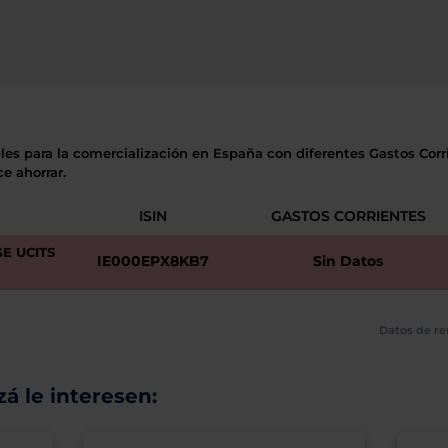
les para la comercialización en España con diferentes Gastos Corri
e ahorrar.
ISIN
GASTOS CORRIENTES
E UCITS
IE000EPX8KB7
Sin Datos
Datos de re
á le interesen: