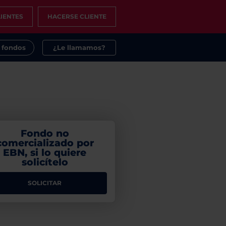
IENTES
HACERSE CLIENTE
s fondos
¿Le llamamos?
Fondo no
comercializado por
EBN, si lo quiere
solicítelo
SOLICITAR