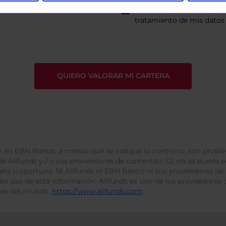
He leído
la política de pri
tratamiento de mis datos 
 en EBN Banco, a menos que se indique lo contrario, son propie
e Allfunds y / o sus proveedores de contenido; (2) no se puede cop
leta u oportuna. Ni Allfunds ni EBN Banco ni sus proveedores de
del uso de esta información. Allfunds es uno de los proveedores d
des del mundo.
https://www.allfunds.com
.