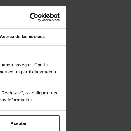
culan de Valor Liquidativo de la sesión
tán en la divisa Euro.
Acerca de las cookies
rtera.
 cuando navegas. Con tu
nos en un perfil elaborado a
nviarán un estudio gratuito
“Rechazar”, o configurar tus
ás información.
Aceptar