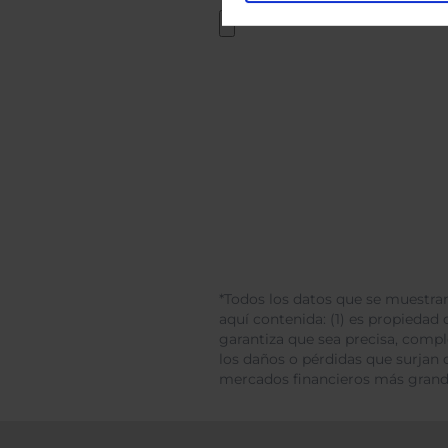
*Todos los datos que se muestran
aquí contenida: (1) es propiedad d
garantiza que sea precisa, comp
los daños o pérdidas que surjan 
mercados financieros más gran