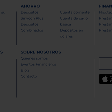
AHORRO
FINA
 su
Depósitos
Cuenta corriente
Hipotec
Sinycon Plus
Cuenta de pago
Présta
Depósitos
básica
Présta
Combinados
Depósitos en
Présta
dólares
ES
SOBRE NOSOTROS
Quienes somos
Eventos Financieros
Blog
Contacto