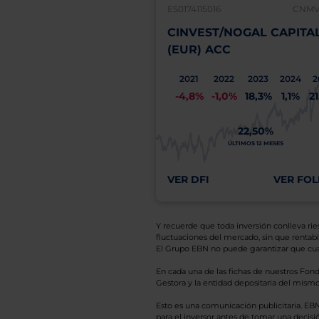
ES0174115016
CNMV:
CINVEST/NOGAL CAPITA
(EUR) ACC
2021
2022
2023
2024
2
-4,8%
-1,0%
18,3%
1,1%
2
22,50%
ÚLTIMOS 12 MESES
VER DFI
VER FOL
Y recuerde que toda inversión conlleva riesg
fluctuaciones del mercado, sin que rentabil
El Grupo EBN no puede garantizar que cual
En cada una de las fichas de nuestros Fond
Gestora y la entidad depositaria del mismo 
Esto es una comunicación publicitaria. E
para el inversor antes de tomar una decisió