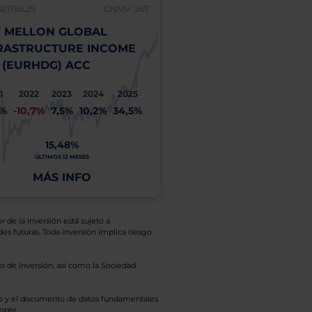
BZ17BL29
CNMV: 267
 MELLON GLOBAL
RASTRUCTURE INCOME
 (EURHDG) ACC
1
2022
2023
2024
2025
1%
-10,7%
7,5%
10,2%
34,5%
15,48%
ÚLTIMOS 12 MESES
MÁS INFO
r de la inversión está sujeto a
es futuras. Toda inversión implica riesgo.
o de Inversión, así como la Sociedad
eto y el documento de datos fundamentales
opte.