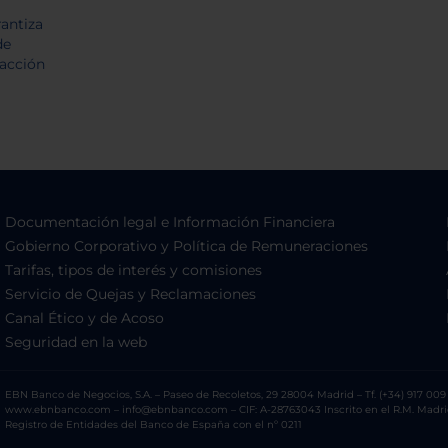
Documentación legal e Información Financiera
Gobierno Corporativo y Política de Remuneraciones
Tarifas, tipos de interés y comisiones
Servicio de Quejas y Reclamaciones
Canal Ético y de Acoso
Seguridad en la web
EBN Banco de Negocios, S.A. – Paseo de Recoletos, 29 28004 Madrid – Tf. (+34) 917 009 
www.ebnbanco.com – info@ebnbanco.com – CIF: A-28763043 Inscrito en el R.M. Madrid, T
Registro de Entidades del Banco de España con el nº 0211