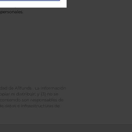
vacidad
y consiento el
personales.
dad de Allfunds . La información
iar ni distribuir; y (3) no se
 contenido son responsables de
e datos e infraestructuras de