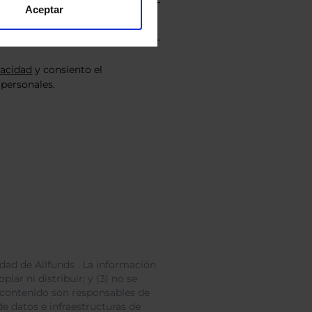
Aceptar
vacidad
y consiento el
personales.
dad de Allfunds . La información
iar ni distribuir; y (3) no se
 contenido son responsables de
e datos e infraestructuras de