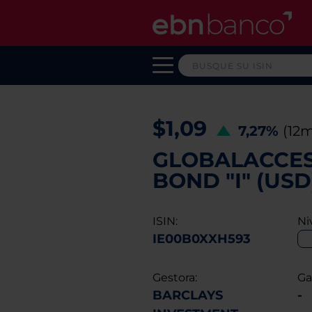
$1,09
7,27%
(12m
GLOBALACCES
BOND "I" (USD
ISIN:
Ni
IE00B0XXH593
Gestora:
Ga
BARCLAYS
-