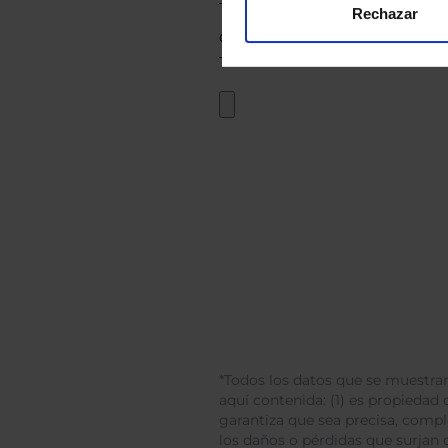
Rechazar
*Todos los datos que se muestran
aquí contenida: (1) es propiedad d
garantiza que sea precisa, comp
los daños o pérdidas que surjan 