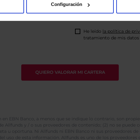
Configuración
He leído
la política de pri
tratamiento de mis datos 
 en EBN Banco, a menos que se indique lo contrario, son propie
e Allfunds y / o sus proveedores de contenido; (2) no se puede cop
leta u oportuna. Ni Allfunds ni EBN Banco ni sus proveedores de
del uso de esta información. Allfunds es uno de los proveedores d