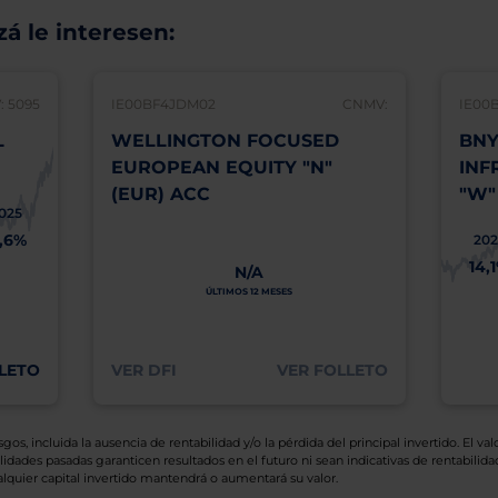
á le interesen:
 5095
IE00BF4JDM02
CNMV:
IE00
L
WELLINGTON FOCUSED
BNY
EUROPEAN EQUITY "N"
INF
(EUR) ACC
"W"
025
1,6%
202
14,
N/A
ÚLTIMOS 12 MESES
LETO
VER DFI
VER FOLLETO
os, incluida la ausencia de rentabilidad y/o la pérdida del principal invertido. El valo
idades pasadas garanticen resultados en el futuro ni sean indicativas de rentabilidad
quier capital invertido mantendrá o aumentará su valor.