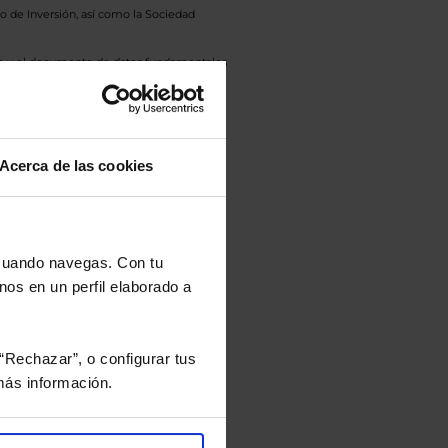
o de Inversión, así como la Sociedad
eto y el documento de datos fundamentales
opte.
culan de Valor Liquidativo de la sesión
tán en la divisa Euro.
Acerca de las cookies
 cuando navegas. Con tu
rtera.
nos en un perfil elaborado a
nviarán un estudio gratuito
“Rechazar”, o configurar tus
ás información.