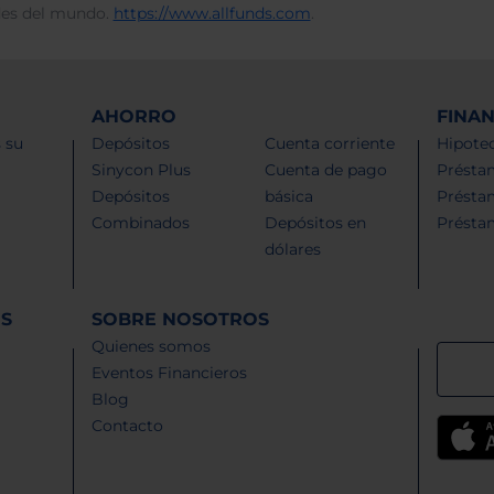
des del mundo.
https://www.allfunds.com
.
AHORRO
FINA
 su
Depósitos
Cuenta corriente
Hipotec
Sinycon Plus
Cuenta de pago
Présta
Depósitos
básica
Présta
Combinados
Depósitos en
Présta
dólares
ES
SOBRE NOSOTROS
Quienes somos
Eventos Financieros
Blog
Contacto