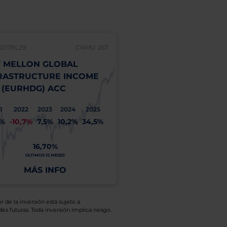
BZ17BL29
CNMV: 267
 MELLON GLOBAL
RASTRUCTURE INCOME
 (EURHDG) ACC
1
2022
2023
2024
2025
1%
-10,7%
7,5%
10,2%
34,5%
16,70%
ÚLTIMOS 12 MESES
MÁS INFO
r de la inversión está sujeto a
es futuras. Toda inversión implica riesgo.