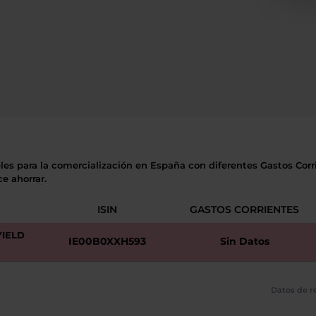
les para la comercialización en España con diferentes Gastos Corri
e ahorrar.
ISIN
GASTOS CORRIENTES
YIELD
IE00B0XXH593
Sin Datos
Datos de re