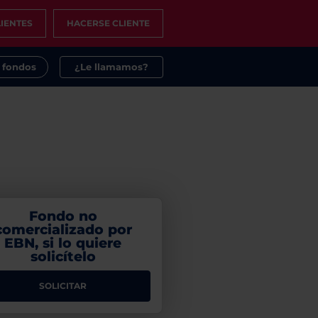
IENTES
HACERSE CLIENTE
s fondos
¿Le llamamos?
Fondo no
comercializado por
EBN, si lo quiere
solicítelo
SOLICITAR