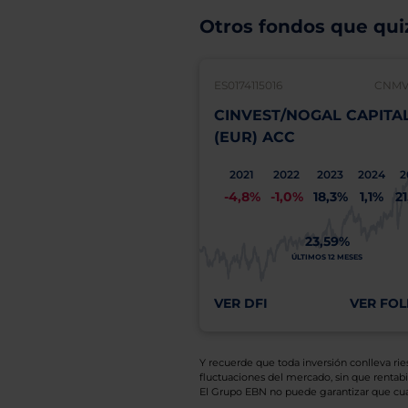
Otros fondos que quiz
ES0174115016
CNMV:
CINVEST/NOGAL CAPITA
(EUR) ACC
2021
2022
2023
2024
2
-4,8%
-1,0%
18,3%
1,1%
2
23,59%
ÚLTIMOS 12 MESES
VER DFI
VER FOL
Y recuerde que toda inversión conlleva riesg
fluctuaciones del mercado, sin que rentabil
El Grupo EBN no puede garantizar que cual