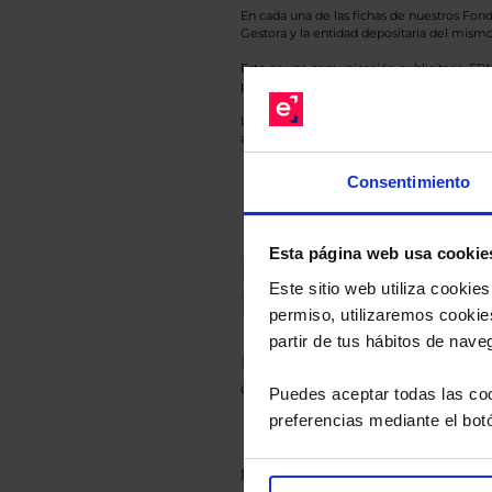
En cada una de las fichas de nuestros Fond
Gestora y la entidad depositaria del mismo 
Esto es una comunicación publicitaria. E
para el inversor antes de tomar una decisió
Los datos de rentabilidad mostrados hacen r
anterior a Valor Liquidativo actual con rein
Consentimiento
Esta página web usa cookie
Recomendad
Este sitio web utiliza cooki
Le hacemos un
permiso, utilizaremos cookies
partir de tus hábitos de nave
Descárguese el archivo
e ind
de sus alternativas de Clases
Puedes aceptar todas las coo
preferencias mediante el bot