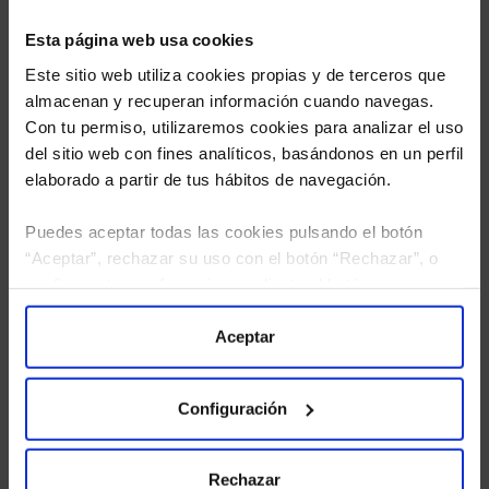
Esta página web usa cookies
Este sitio web utiliza cookies propias y de terceros que
almacenan y recuperan información cuando navegas.
Con tu permiso, utilizaremos cookies para analizar el uso
del sitio web con fines analíticos, basándonos en un perfil
elaborado a partir de tus hábitos de navegación.
Puedes aceptar todas las cookies pulsando el botón
“Aceptar”, rechazar su uso con el botón “Rechazar”, o
He leído
la política de privacidad
y consiento el
configurar tus preferencias mediante el botón
tratamiento de mis datos personales.
“Configuración”. Consulta nuestra
Política
de Cookies
para más información.
Aceptar
Configuración
Rechazar