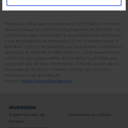
*Todos los datos que se muestran en EBN Banco, a menos
que se indique lo contrario, son propiedad de Allfunds . La
información aquí contenida: (1) es propiedad de Allfunds y /
o sus proveedores de contenido; (2) no se puede copiar ni
distribuir; y (3) no se garantiza que sea precisa, completa u
oportuna. Ni Allfunds ni EBN Banco ni sus proveedores de
contenido son responsables de los daños o pérdidas que
surjan del uso de esta información. Allfunds es uno de los
proveedores de datos e infraestructuras de mercados
financieros más grandes del
mundo.
https://www.allfunds.com
.
INVERSIÓN
Supermercado de
Valoramos su cartera
Fondos