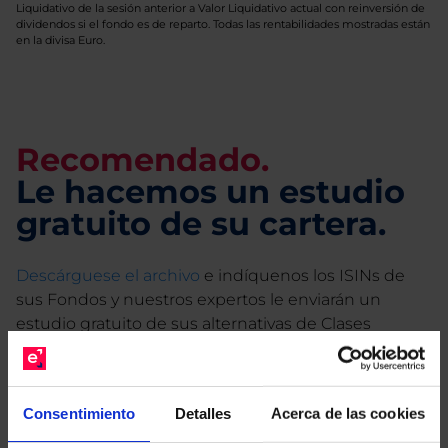
Liquidativo de la sesión anterior a Valor Liquidativo actual con reinversión de
dividendos si el fondo es de reparto. Todas las rentabilidades mostradas están
en la divisa Euro.
Recomendado.
Le hacemos un estudio
gratuito de su cartera.
Descárguese el archivo
e indíquenos los ISINs de
sus Fondos y nuestros expertos le enviarán un
estudio gratuito de sus alternativas de Clases
Limpias con las que podrá ahorrar en sus costes.
Consentimiento
Detalles
Acerca de las cookies