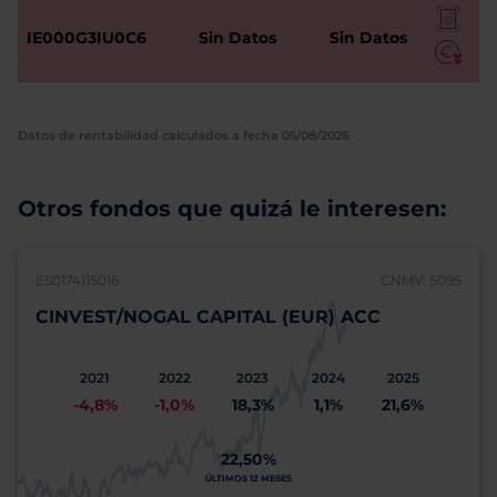
IE000G3IU0C6
Sin Datos
Sin Datos
Datos de rentabilidad calculados a fecha 05/08/2026
Otros fondos que quizá le interesen:
ES0174115016
CNMV: 5095
CINVEST/NOGAL CAPITAL (EUR) ACC
2021
2022
2023
2024
2025
-4,8%
-1,0%
18,3%
1,1%
21,6%
22,50%
ÚLTIMOS 12 MESES