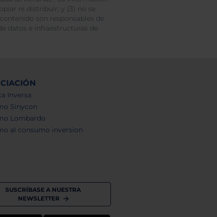
iar ni distribuir; y (3) no se
 contenido son responsables de
e datos e infraestructuras de
NCIACIÓN
a Inversa
mo Sinycon
mo Lombardo
mo al consumo inversion
SUSCRÍBASE A NUESTRA
NEWSLETTER