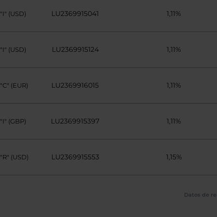
LU2369915041
1,11%
I" (USD)
LU2369915124
1,11%
I" (USD)
LU2369916015
1,11%
C" (EUR)
LU2369915397
1,11%
I" (GBP)
LU2369915553
1,15%
R" (USD)
Datos de re