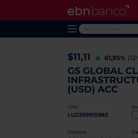
$11,11
61,95%
(12
GS GLOBAL C
INFRASTRUCTU
(USD) ACC
ISIN:
Ni
LU2369915983
Gestora:
Ga