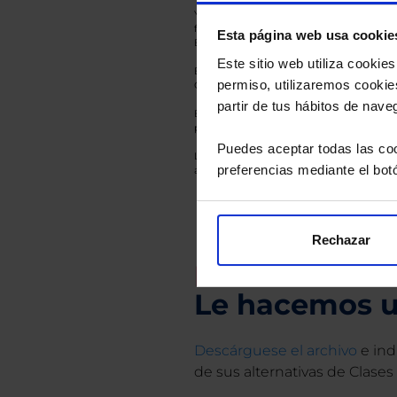
Y recuerde que toda inversión conlleva riesg
fluctuaciones del mercado, sin que rentabil
Esta página web usa cookie
El Grupo EBN no puede garantizar que cual
Este sitio web utiliza cooki
En cada una de las fichas de nuestros Fond
permiso, utilizaremos cookies
Gestora y la entidad depositaria del mismo 
partir de tus hábitos de nave
Esto es una comunicación publicitaria. E
para el inversor antes de tomar una decisió
Puedes aceptar todas las coo
Los datos de rentabilidad mostrados hacen r
preferencias mediante el bot
anterior a Valor Liquidativo actual con rein
Rechazar
Recomendad
Le hacemos un
Descárguese el archivo
e ind
de sus alternativas de Clases