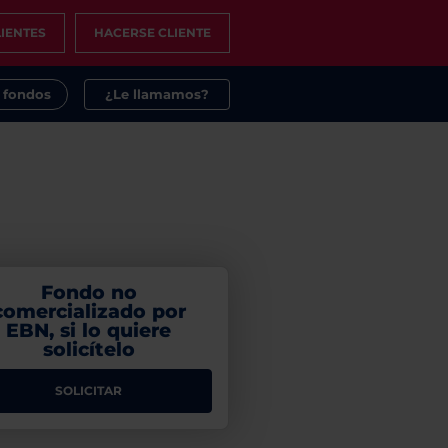
IENTES
HACERSE CLIENTE
s fondos
¿Le llamamos?
Fondo no
comercializado por
EBN, si lo quiere
solicítelo
SOLICITAR