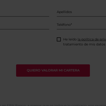
He leído
la política de pri
tratamiento de mis datos 
 en EBN Banco, a menos que se indique lo contrario, son propie