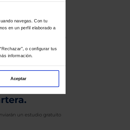
r de la inversión está sujeto a
es futuras. Toda inversión implica riesgo.
 cuando navegas. Con tu
o de Inversión, así como la Sociedad
nos en un perfil elaborado a
eto y el documento de datos fundamentales
opte.
“Rechazar”, o configurar tus
culan de Valor Liquidativo de la sesión
ás información.
tán en la divisa Euro.
Aceptar
rtera.
nviarán un estudio gratuito