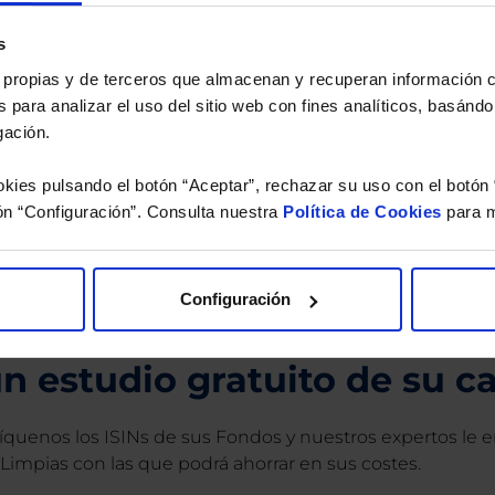
os, incluida la ausencia de rentabilidad y/o la pérdida del principal invertido. El valo
idades pasadas garanticen resultados en el futuro ni sean indicativas de rentabilidad
s
quier capital invertido mantendrá o aumentará su valor.
es propias y de terceros que almacenan y recuperan información
os de Inversión tiene a su disposición información completa y relativa a dicho Fond
 para analizar el uso del sitio web con fines analíticos, basándo
y sobre el Folleto (clicando en «ver informe») y el DFI (clicando en «ver ficha»).
gación.
BN no está recomendando la compra de estos Fondos en concreto. Consulte el foll
n final de inversión. El Cliente es responsable de las decisiones de inversión que ad
kies pulsando el botón “Aceptar”, rechazar su uso con el botón 
eferencia a los Valores Liquidativos del Fondo al cierre de la última sesión, y se cal
ón “Configuración”. Consulta nuestra
Política de Cookies
para m
versión de dividendos si el fondo es de reparto. Todas las rentabilidades mostradas es
Configuración
o.
 estudio gratuito de su ca
íquenos los ISINs de sus Fondos y nuestros expertos le e
 Limpias con las que podrá ahorrar en sus costes.