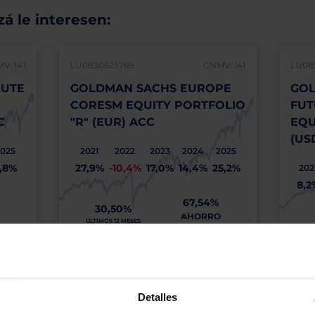
á le interesen:
V: 141
LU0830625769
CNMV: 141
LU08
LUTE
GOLDMAN SACHS EUROPE
GOL
CORESM EQUITY PORTFOLIO
FUT
C
"R" (EUR) ACC
EQU
(US
025
2021
2022
2023
2024
2025
,8%
27,9%
-10,4%
17,0%
14,4%
25,2%
202
8,2
67,54%
30,50%
AHORRO
ÚLTIMOS 12 MESES
COSTES TOTALES(*)
ÚL
MÁS INFO
Detalles