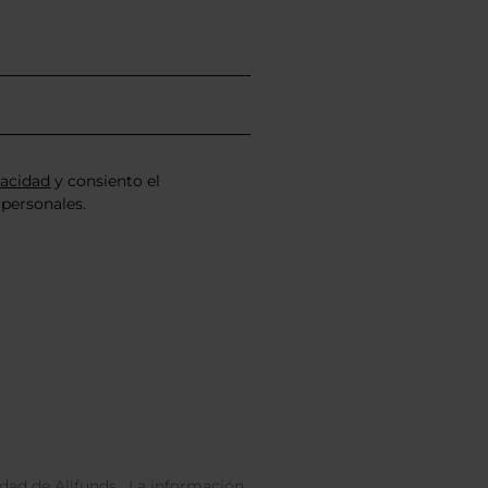
vacidad
y consiento el
personales.
dad de Allfunds . La información