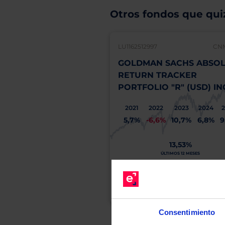
Otros fondos que quiz
LU1162512997
CNM
GOLDMAN SACHS ABSO
RETURN TRACKER
PORTFOLIO "R" (USD) IN
2021
2022
2023
2024
2
5,7%
-6,6%
10,7%
6,8%
9
13,53%
ÚLTIMOS 12 MESES
MÁS INFO
Consentimiento