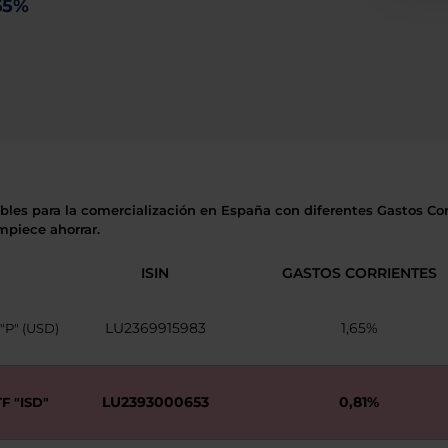
65%
ibles para la comercialización en España con diferentes Gastos Cor
mpiece ahorrar.
ISIN
GASTOS CORRIENTES
LU2369915983
1,65%
P" (USD)
LU2393000653
0,81%
 "ISD"