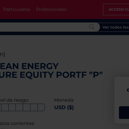
Particulares
Profesionales
ACCESO CL
Ver todos lo
m)
LEAN ENERGY
RE EQUITY PORTF "P"
vel de riesgo:
Moneda:
USD ($)
stos corrientes: