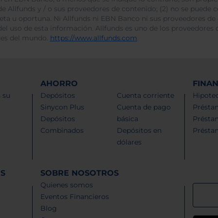
e Allfunds y / o sus proveedores de contenido; (2) no se puede cop
leta u oportuna. Ni Allfunds ni EBN Banco ni sus proveedores de
del uso de esta información. Allfunds es uno de los proveedores d
des del mundo.
https://www.allfunds.com
.
AHORRO
FINA
 su
Depósitos
Cuenta corriente
Hipotec
Sinycon Plus
Cuenta de pago
Présta
Depósitos
básica
Présta
Combinados
Depósitos en
Présta
dólares
ES
SOBRE NOSOTROS
Quienes somos
Eventos Financieros
Blog