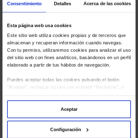
Consentimiento
Detalles
Acerca de las cookies
Esta página web usa cookies
Este sitio web utiliza cookies propias y de terceros que
almacenan y recuperan información cuando navegas.
Con tu permiso, utilizaremos cookies para analizar el uso
del sitio web con fines analíticos, basándonos en un perfil
elaborado a partir de tus hábitos de navegación.
Puedes aceptar todas las cookies pulsando el botón
“Aceptar”, rechazar su uso con el botón “Rechazar”, o
configurar tus preferencias mediante el botón
“Configuración”. Consulta nuestra
Política
He leído
la política de privacidad
y consiento el
de Cookies
para más información.
Aceptar
tratamiento de mis datos personales.
Configuración