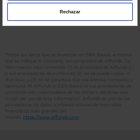
Rechazar
*Todos los datos que se muestran en EBN Banco, a menos
que se indique lo contrario, son propiedad de Allfunds . La
información aquí contenida: (1) es propiedad de Allfunds y /
o sus proveedores de contenido; (2) no se puede copiar ni
distribuir; y (3) no se garantiza que sea precisa, completa u
oportuna. Ni Allfunds ni EBN Banco ni sus proveedores de
contenido son responsables de los daños o pérdidas que
surjan del uso de esta información. Allfunds es uno de los
proveedores de datos e infraestructuras de mercados
financieros más grandes del
mundo.
https://www.allfunds.com
.