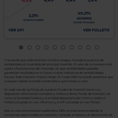
-0,3%
4,4%
4,4%
2,4%
40,21%
2,21%
AHORRO
ÚLTIMOS 12 MESES
COSTES TOTALES(*)
VER DFI
VER FOLLETO
Y recuerde que toda inversión conlleva riesgos, incluida la ausencia de
rentabilidad y/o la pérdida del principal invertido. El valor de la inversión está
sujeto a fluctuaciones del mercado, sin que rentabilidades pasadas
garanticen resultados en el futuro ni sean indicativas de rentabilidades
futuras. Toda inversión implica riesgo. El Grupo EBN no puede garantizar que
cualquier capital invertido mantendrá o aumentará su valor.
En cada una de las fichas de nuestros Fondos de Inversión tiene a su
disposición información completa y relativa a dicho Fondo de Inversión, así
como la Sociedad Gestora y la entidad depositaria del mismo y sobre el
Folleto (clicando en «ver informe») y el DFI (clicando en «ver ficha»).
Esto es una comunicación publicitaria. EBN no está recomendando la
compra de estos Fondos en concreto. Consulte el folleto y el documento de