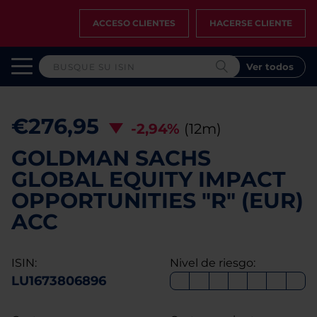
ACCESO CLIENTES
HACERSE CLIENTE
Ver todos
€276,95
-2,94%
(12m)
GOLDMAN SACHS
GLOBAL EQUITY IMPACT
OPPORTUNITIES "R" (EUR)
ACC
ISIN:
Nivel de riesgo:
LU1673806896