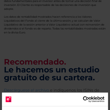
datos fundamentales para el inversor antes de tomar una decisión final de
inversión. El Cliente es responsable de las decisiones de inversión que
adopte.
Los datos de rentabilidad mostrados hacen referencia a los Valores
Liquidativos del Fondo al cierre de la última sesión, y se calculan de Valor
Liquidativo de la sesión anterior a Valor Liquidativo actual con reinversión de
dividendos si el fondo es de reparto. Todas las rentabilidades mostradas están
en la divisa Euro.
Recomendado.
Le hacemos un estudio
gratuito de su cartera.
Descárguese el archivo
e indíquenos los ISINs de
sus Fondos y nuestros expertos le enviarán un
estudio gratuito de sus alternativas de Clases
Limpias con las que podrá ahorrar en sus costes.