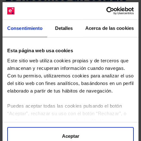
gratuito de su cartera.
Descárguese el archivo
e indíquenos los ISINs de
Consentimiento
Detalles
Acerca de las cookies
sus Fondos y nuestros expertos le enviarán un
estudio gratuito de sus alternativas de Clases
Limpias con las que podrá ahorrar en sus costes.
Esta página web usa cookies
Este sitio web utiliza cookies propias y de terceros que
almacenan y recuperan información cuando navegas.
Con tu permiso, utilizaremos cookies para analizar el uso
del sitio web con fines analíticos, basándonos en un perfil
elaborado a partir de tus hábitos de navegación.
Puedes aceptar todas las cookies pulsando el botón
“Aceptar”, rechazar su uso con el botón “Rechazar”, o
configurar tus preferencias mediante el botón
“Configuración”. Consulta nuestra
Política
de Cookies
para más información.
Aceptar