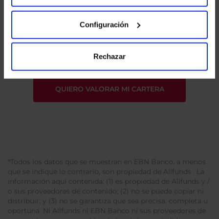
Configuración
He leído
la política de privacidad
y consiento el
tratamiento de mis datos personales.
Rechazar
*Todos los datos que se muestran en EBN Banco, a menos
que se indique lo contrario, son propiedad de Allfunds . La
información aquí contenida: (1) es propiedad de Allfunds y /
o sus proveedores de contenido; (2) no se puede copiar ni
distribuir; y (3) no se garantiza que sea precisa, completa u
oportuna. Ni Allfunds ni EBN Banco ni sus proveedores de