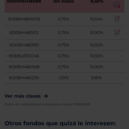
IE000HO4NXB8
Sin Datos
-9,50%
IE00BH480W05
0,75%
10,54%
IE00BH480X12
0,75%
10,90%
IE00BH480R51
0,75%
10,52%
IE00BLB3DJ46
0,75%
10,55%
IE00BH480S68
0,75%
10,90%
IE00BH480Z36
1,35%
9,81%
Ver más clases
Datos de rentabilidad calculados a fecha 01/08/2025
Otros fondos que quizá le interesen: