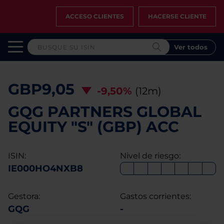
ACCESO CLIENTES
HACERSE CLIENTE
Ver todos
GBP9,05
-9,50%
(12m)
GQG PARTNERS GLOBAL
EQUITY "S" (GBP) ACC
ISIN:
Nivel de riesgo:
IE000HO4NXB8
Gestora:
Gastos corrientes:
GQG
-