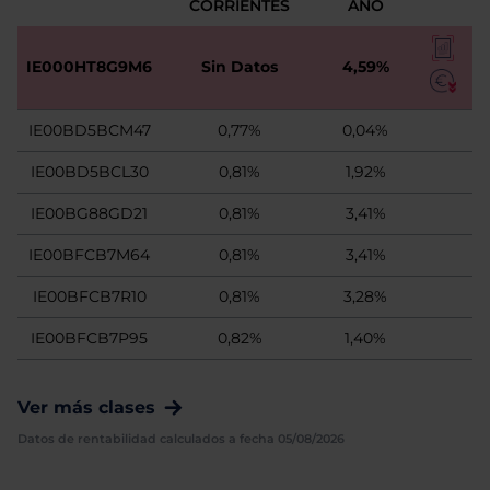
CORRIENTES
AÑO
IE000HT8G9M6
Sin Datos
4,59%
IE00BD5BCM47
0,77%
0,04%
IE00BD5BCL30
0,81%
1,92%
IE00BG88GD21
0,81%
3,41%
IE00BFCB7M64
0,81%
3,41%
IE00BFCB7R10
0,81%
3,28%
IE00BFCB7P95
0,82%
1,40%
Ver más clases
Datos de rentabilidad calculados a fecha 05/08/2026