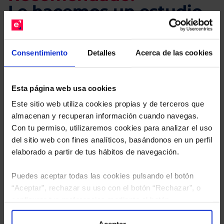
Le hacemos un estudio
gratuito de su cartera.
Consentimiento
Detalles
Acerca de las cookies
Descárguese el archivo
e indíquenos los ISINs de
sus Fondos y nuestros expertos le enviarán un
estudio gratuito de sus alternativas de Clases
Esta página web usa cookies
Limpias con las que podrá ahorrar en sus costes.
Este sitio web utiliza cookies propias y de terceros que
almacenan y recuperan información cuando navegas.
Con tu permiso, utilizaremos cookies para analizar el uso
del sitio web con fines analíticos, basándonos en un perfil
elaborado a partir de tus hábitos de navegación.
Puedes aceptar todas las cookies pulsando el botón
“Aceptar”, rechazar su uso con el botón “Rechazar”, o
configurar tus preferencias mediante el botón
“Configuración”. Consulta nuestra
Política
de Cookies
para más información.
Aceptar