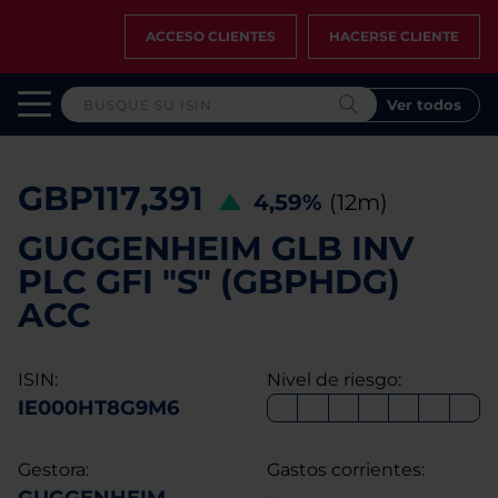
ACCESO CLIENTES
HACERSE CLIENTE
Ver todos
GBP117,391
4,59%
(12m)
GUGGENHEIM GLB INV
PLC GFI "S" (GBPHDG)
ACC
ISIN:
Nivel de riesgo:
IE000HT8G9M6
Gestora:
Gastos corrientes: