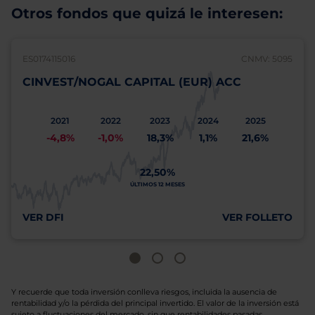
Otros fondos que quizá le interesen:
ES0174115016
CNMV: 5095
CINVEST/NOGAL CAPITAL (EUR) ACC
2021
2022
2023
2024
2025
-4,8%
-1,0%
18,3%
1,1%
21,6%
22,50%
ÚLTIMOS 12 MESES
VER DFI
VER FOLLETO
Y recuerde que toda inversión conlleva riesgos, incluida la ausencia de
rentabilidad y/o la pérdida del principal invertido. El valor de la inversión está
sujeto a fluctuaciones del mercado, sin que rentabilidades pasadas