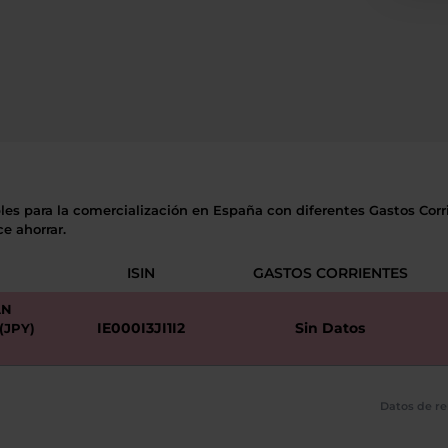
les para la comercialización en España con diferentes Gastos Corri
e ahorrar.
ISIN
GASTOS CORRIENTES
AN
IE000I3JI1I2
Sin Datos
(JPY)
Datos de re