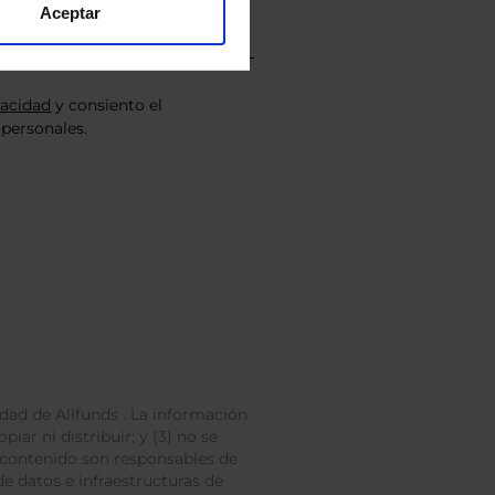
Aceptar
vacidad
y consiento el
personales.
dad de Allfunds . La información
iar ni distribuir; y (3) no se
 contenido son responsables de
e datos e infraestructuras de