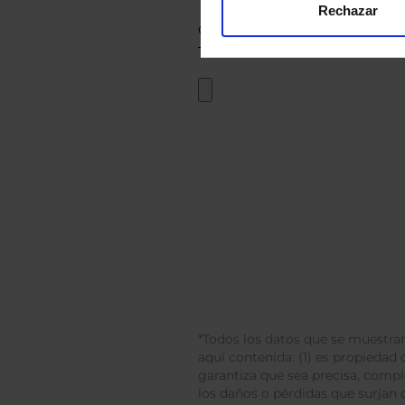
Rechazar
*Todos los datos que se muestran
aquí contenida: (1) es propiedad d
garantiza que sea precisa, comp
los daños o pérdidas que surjan 