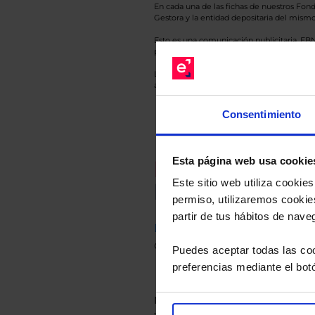
En cada una de las fichas de nuestros Fond
Gestora y la entidad depositaria del mismo 
Esto es una comunicación publicitaria. E
para el inversor antes de tomar una decisió
Los datos de rentabilidad mostrados hacen r
anterior a Valor Liquidativo actual con rein
Consentimiento
Esta página web usa cookie
Recomendad
Este sitio web utiliza cooki
Le hacemos un
permiso, utilizaremos cookies
partir de tus hábitos de nave
Descárguese el archivo
e ind
de sus alternativas de Clases
Puedes aceptar todas las coo
preferencias mediante el bot