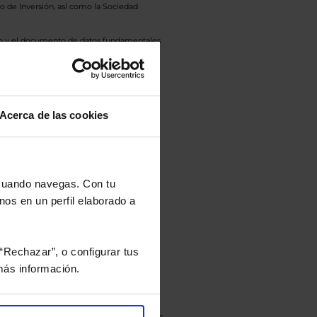
o de Inversión, así como la Sociedad
eto y el documento de datos fundamentales
opte.
culan de Valor Liquidativo de la sesión
tán en la divisa Euro.
Acerca de las cookies
 cuando navegas. Con tu
rtera.
nos en un perfil elaborado a
nviarán un estudio gratuito
“Rechazar”, o configurar tus
ás información.