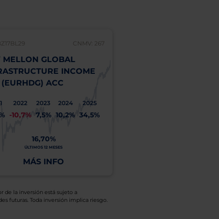
BZ17BL29
CNMV: 267
 MELLON GLOBAL
RASTRUCTURE INCOME
 (EURHDG) ACC
1
2022
2023
2024
2025
1%
-10,7%
7,5%
10,2%
34,5%
16,70%
ÚLTIMOS 12 MESES
MÁS INFO
r de la inversión está sujeto a
es futuras. Toda inversión implica riesgo.