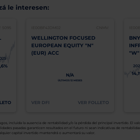
á le interesen:
 5095
IE00BF4JDM02
CNMV:
IE00
L
WELLINGTON FOCUSED
BNY
EUROPEAN EQUITY "N"
INF
(EUR) ACC
"W"
025
1,6%
202
14,
N/A
ÚLTIMOS 12 MESES
LETO
VER DFI
VER FOLLETO
os, incluida la ausencia de rentabilidad y/o la pérdida del principal invertido. El valo
idades pasadas garanticen resultados en el futuro ni sean indicativas de rentabilidad
quier capital invertido mantendrá o aumentará su valor.