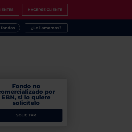
IENTES
HACERSE CLIENTE
s fondos
¿Le llamamos?
Fondo no
comercializado por
EBN, si lo quiere
solicítelo
SOLICITAR