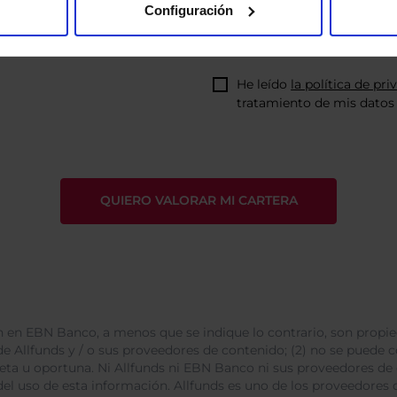
Configuración
He leído
la política de pri
tratamiento de mis datos 
 en EBN Banco, a menos que se indique lo contrario, son propie
e Allfunds y / o sus proveedores de contenido; (2) no se puede cop
leta u oportuna. Ni Allfunds ni EBN Banco ni sus proveedores de
del uso de esta información. Allfunds es uno de los proveedores d