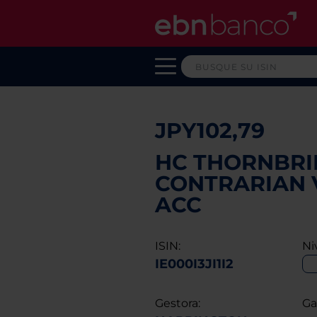
JPY102,79
HC THORNBRI
CONTRARIAN V
ACC
ISIN:
Ni
IE000I3JI1I2
Gestora:
Ga