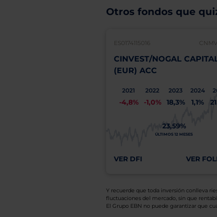
Otros fondos que quiz
ES0174115016
CNMV:
CINVEST/NOGAL CAPITA
(EUR) ACC
2021
2022
2023
2024
2
-4,8%
-1,0%
18,3%
1,1%
2
23,59%
ÚLTIMOS 12 MESES
VER DFI
VER FOL
Y recuerde que toda inversión conlleva riesg
fluctuaciones del mercado, sin que rentabil
El Grupo EBN no puede garantizar que cual