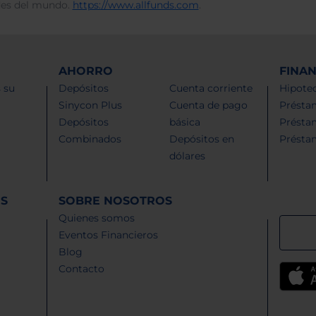
des del mundo.
https://www.allfunds.com
.
AHORRO
FINA
 su
Depósitos
Cuenta corriente
Hipotec
Sinycon Plus
Cuenta de pago
Présta
Depósitos
básica
Présta
Combinados
Depósitos en
Présta
dólares
ES
SOBRE NOSOTROS
Quienes somos
Eventos Financieros
Blog
Contacto