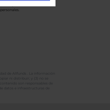
vacidad
y consiento el
personales.
dad de Allfunds . La información
iar ni distribuir; y (3) no se
 contenido son responsables de
e datos e infraestructuras de