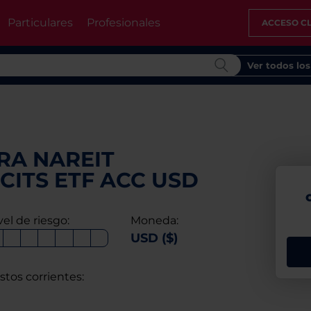
Particulares
Profesionales
ACCESO CL
Ver todos lo
RA NAREIT
ITS ETF ACC USD
vel de riesgo:
Moneda:
USD ($)
stos corrientes: