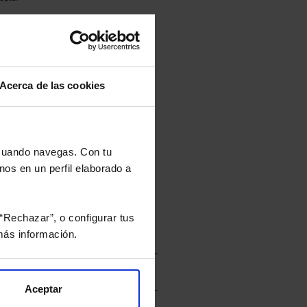
culan de Valor Liquidativo de la sesión
tán en la divisa Euro.
Acerca de las cookies
rtera.
 cuando navegas. Con tu
nos en un perfil elaborado a
nviarán un estudio gratuito
“Rechazar”, o configurar tus
ás información.
Aceptar