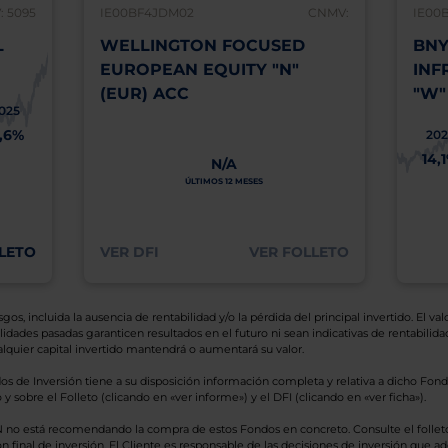
 5095
IE00BF4JDM02
CNMV:
IE00
L
WELLINGTON FOCUSED
BNY
EUROPEAN EQUITY "N"
INF
(EUR) ACC
"W"
025
1,6%
202
14,
N/A
ÚLTIMOS 12 MESES
LETO
VER DFI
VER FOLLETO
os, incluida la ausencia de rentabilidad y/o la pérdida del principal invertido. El valo
idades pasadas garanticen resultados en el futuro ni sean indicativas de rentabilidad
quier capital invertido mantendrá o aumentará su valor.
os de Inversión tiene a su disposición información completa y relativa a dicho Fond
y sobre el Folleto (clicando en «ver informe») y el DFI (clicando en «ver ficha»).
BN no está recomendando la compra de estos Fondos en concreto. Consulte el foll
n final de inversión. El Cliente es responsable de las decisiones de inversión que ad