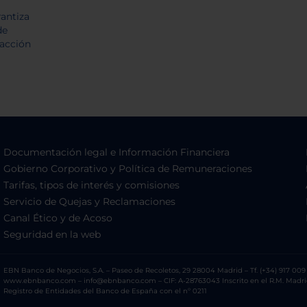
Documentación legal e Información Financiera
Gobierno Corporativo y Política de Remuneraciones
Tarifas, tipos de interés y comisiones
Servicio de Quejas y Reclamaciones
Canal Ético y de Acoso
Seguridad en la web
EBN Banco de Negocios, S.A. – Paseo de Recoletos, 29 28004 Madrid – Tf. (+34) 917 009 
www.ebnbanco.com – info@ebnbanco.com – CIF: A-28763043 Inscrito en el R.M. Madrid, T
Registro de Entidades del Banco de España con el nº 0211