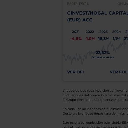
ES0174115016
CNMV:
CINVEST/NOGAL CAPITA
(EUR) ACC
2021
2022
2023
2024
2
-4,8%
-1,0%
18,3%
1,1%
2
22,82%
ÚLTIMOS 12 MESES
VER DFI
VER FOL
Y recuerde que toda inversión conlleva riesg
fluctuaciones del mercado, sin que rentabil
El Grupo EBN no puede garantizar que cual
En cada una de las fichas de nuestros Fond
Gestora y la entidad depositaria del mismo 
Esto es una comunicación publicitaria. E
para el inversor antes de tomar una decisió