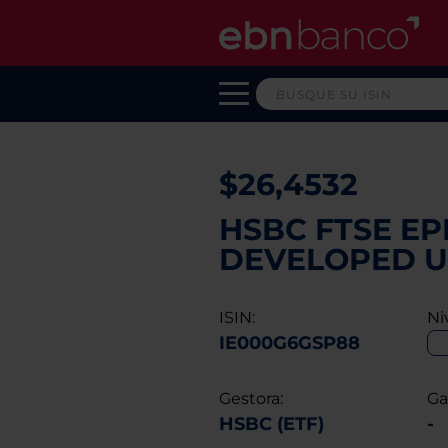
$26,4532
HSBC FTSE EP
DEVELOPED UC
ISIN:
Ni
IE000G6GSP88
Gestora:
Ga
HSBC (ETF)
-