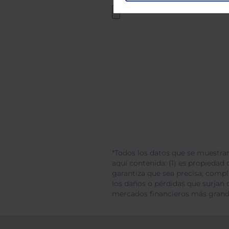
*Todos los datos que se muestran
aquí contenida: (1) es propiedad d
garantiza que sea precisa, comp
los daños o pérdidas que surjan 
mercados financieros más gran