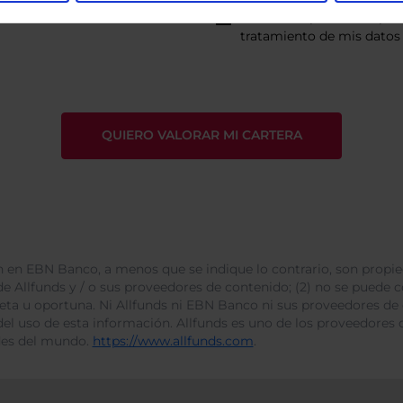
He leído
la política de pri
tratamiento de mis datos 
 en EBN Banco, a menos que se indique lo contrario, son propie
e Allfunds y / o sus proveedores de contenido; (2) no se puede cop
leta u oportuna. Ni Allfunds ni EBN Banco ni sus proveedores de
del uso de esta información. Allfunds es uno de los proveedores d
des del mundo.
https://www.allfunds.com
.