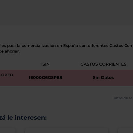
les para la comercialización en España con diferentes Gastos Corri
e ahorrar.
ISIN
GASTOS CORRIENTES
ELOPED
IE000G6GSP88
Sin Datos
Datos de re
á le interesen: