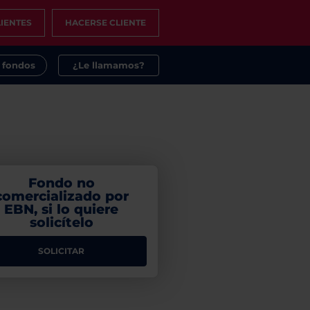
IENTES
HACERSE CLIENTE
s fondos
¿Le llamamos?
Fondo no
comercializado por
EBN, si lo quiere
solicítelo
SOLICITAR