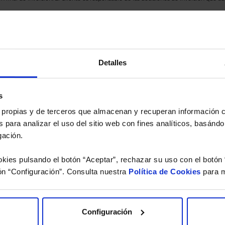
eferencia a los Valores Liquidativos del Fondo al cierre de la última sesión, y se cal
versión de dividendos si el fondo es de reparto. Todas las rentabilidades mostradas es
Detalles
o.
 estudio gratuito de su ca
s
es propias y de terceros que almacenan y recuperan información
 para analizar el uso del sitio web con fines analíticos, basándo
íquenos los ISINs de sus Fondos y nuestros expertos le e
gación.
 Limpias con las que podrá ahorrar en sus costes.
kies pulsando el botón “Aceptar”, rechazar su uso con el botón 
ón “Configuración”. Consulta nuestra
Política de Cookies
para m
Configuración