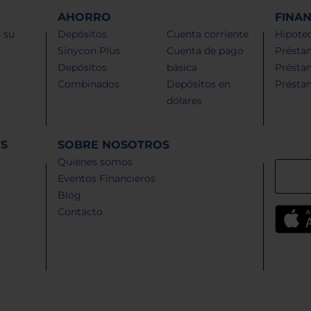
AHORRO
FINA
 su
Depósitos
Cuenta corriente
Hipotec
Sinycon Plus
Cuenta de pago
Présta
Depósitos
básica
Présta
Combinados
Depósitos en
Présta
dólares
ES
SOBRE NOSOTROS
Quienes somos
Eventos Financieros
Blog
Contacto