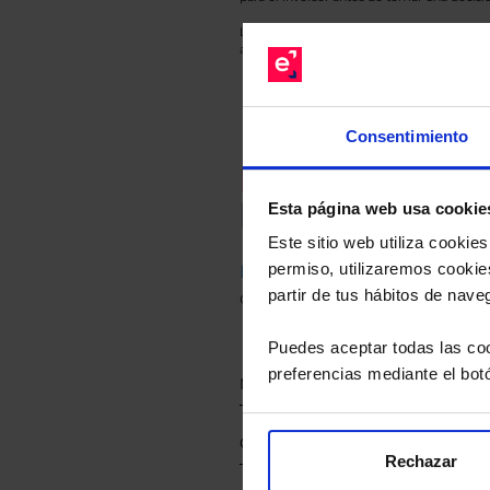
Los datos de rentabilidad mostrados hacen r
anterior a Valor Liquidativo actual con rein
Consentimiento
Recomendad
Le hacemos un
Esta página web usa cookie
Este sitio web utiliza cooki
permiso, utilizaremos cookies
Descárguese el archivo
e ind
partir de tus hábitos de nave
de sus alternativas de Clases
Puedes aceptar todas las coo
preferencias mediante el bot
Rechazar