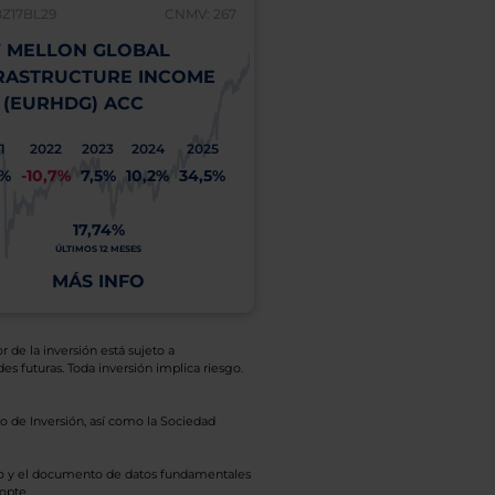
BZ17BL29
CNMV: 267
 MELLON GLOBAL
RASTRUCTURE INCOME
 (EURHDG) ACC
1
2022
2023
2024
2025
1%
-10,7%
7,5%
10,2%
34,5%
17,74%
ÚLTIMOS 12 MESES
MÁS INFO
r de la inversión está sujeto a
es futuras. Toda inversión implica riesgo.
o de Inversión, así como la Sociedad
eto y el documento de datos fundamentales
opte.