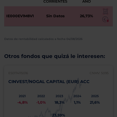
CORRIENTES
AÑO
IE000EV1M8V1
Sin Datos
26,73%
Datos de rentabilidad calculados a fecha 04/08/2026
Otros fondos que quizá le interesen:
ES0174115016
CNMV: 5095
CINVEST/NOGAL CAPITAL (EUR) ACC
2021
2022
2023
2024
2025
-4,8%
-1,0%
18,3%
1,1%
21,6%
23,59%