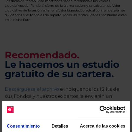
Los datos de rentabilidad mostrados hacen referencia a los Valores
Liquidativos del Fondo al cierre de la última sesión, y se calculan de Valor
Liquidativo de la sesión anterior a Valor Liquidativo actual con reinversión de
dividendos si el fondo es de reparto. Todas las rentabilidades mostradas están
en la divisa Euro.
Recomendado.
Le hacemos un estudio
gratuito de su cartera.
Descárguese el archivo
e indíquenos los ISINs de
sus Fondos y nuestros expertos le enviarán un
estudio gratuito de sus alternativas de Clases
Limpias con las que podrá ahorrar en sus costes.
Consentimiento
Detalles
Acerca de las cookies