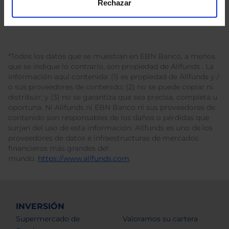
Rechazar
*Todos los datos que se muestran en EBN Banco, a menos
que se indique lo contrario, son propiedad de Allfunds . La
información aquí contenida: (1) es propiedad de Allfunds y /
o sus proveedores de contenido; (2) no se puede copiar ni
distribuir; y (3) no se garantiza que sea precisa, completa u
oportuna. Ni Allfunds ni EBN Banco ni sus proveedores de
contenido son responsables de los daños o pérdidas que
surjan del uso de esta información. Allfunds es uno de los
proveedores de datos e infraestructuras de mercados
financieros más grandes del
mundo.
https://www.allfunds.com
.
INVERSIÓN
Supermercado de
Valoramos su cartera