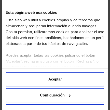
Esta página web usa cookies
Este sitio web utiliza cookies propias y de terceros que
almacenan y recuperan información cuando navegas.
Con tu permiso, utilizaremos cookies para analizar el uso
del sitio web con fines analíticos, basándonos en un perfil
elaborado a partir de tus hábitos de navegación.
Puedes aceptar todas las cookies pulsando el botón
“Aceptar”, rechazar su uso con el botón “Rechazar”, o
configurar tus preferencias mediante el botón
He leído
la política de privacidad
y consiento el
“Configuración”. Consulta nuestra
Política
tratamiento de mis datos personales.
de Cookies
para más información.
Aceptar
Configuración