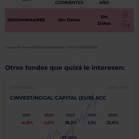
CORRIENTES
AÑO
Sin
IE000HWAARR5
Sin Datos
Datos
Datos de rentabilidad calculados a fecha 05/06/2025
Otros fondos que quizá le interesen:
ES0174115016
CNMV: 5095
CINVEST/NOGAL CAPITAL (EUR) ACC
2021
2022
2023
2024
2025
-4,8%
-1,0%
18,3%
1,1%
21,6%
22,50%