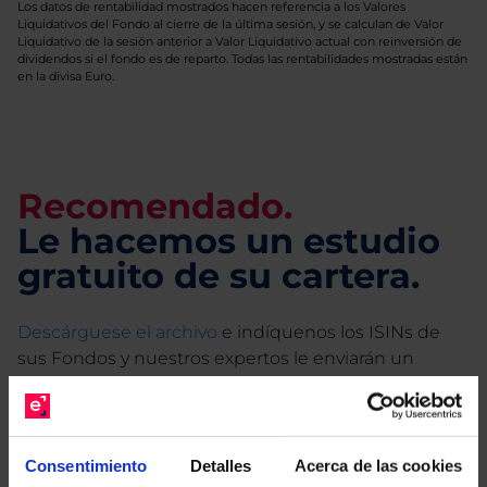
Los datos de rentabilidad mostrados hacen referencia a los Valores
Liquidativos del Fondo al cierre de la última sesión, y se calculan de Valor
Liquidativo de la sesión anterior a Valor Liquidativo actual con reinversión de
dividendos si el fondo es de reparto. Todas las rentabilidades mostradas están
en la divisa Euro.
Recomendado.
Le hacemos un estudio
gratuito de su cartera.
Descárguese el archivo
e indíquenos los ISINs de
sus Fondos y nuestros expertos le enviarán un
estudio gratuito de sus alternativas de Clases
Limpias con las que podrá ahorrar en sus costes.
Consentimiento
Detalles
Acerca de las cookies