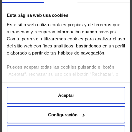
Esta página web usa cookies
Este sitio web utiliza cookies propias y de terceros que
almacenan y recuperan información cuando navegas.
Con tu permiso, utilizaremos cookies para analizar el uso
del sitio web con fines analíticos, basándonos en un perfil
elaborado a partir de tus hábitos de navegación.
Puedes aceptar todas las cookies pulsando el botón
“Aceptar”, rechazar su uso con el botón “Rechazar”, o
configurar tus preferencias mediante el botón
He leído
la política de privacidad
y consiento el
“Configuración”. Consulta nuestra
Política
tratamiento de mis datos personales.
de Cookies
para más información.
Aceptar
Configuración