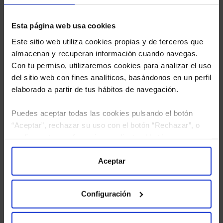
Esta página web usa cookies
Este sitio web utiliza cookies propias y de terceros que
almacenan y recuperan información cuando navegas.
Con tu permiso, utilizaremos cookies para analizar el uso
del sitio web con fines analíticos, basándonos en un perfil
elaborado a partir de tus hábitos de navegación.
Puedes aceptar todas las cookies pulsando el botón
“Aceptar”, rechazar su uso con el botón “Rechazar”, o
configurar tus preferencias mediante el botón
He leído
la política de privacidad
y consiento el
“Configuración”. Consulta nuestra
Política
tratamiento de mis datos personales.
de Cookies
para más información.
Aceptar
Configuración