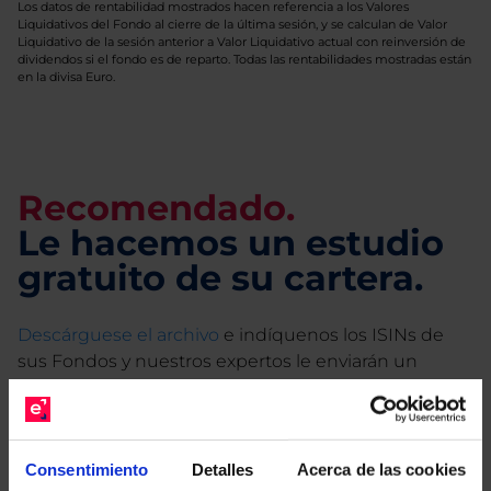
Los datos de rentabilidad mostrados hacen referencia a los Valores
Liquidativos del Fondo al cierre de la última sesión, y se calculan de Valor
Liquidativo de la sesión anterior a Valor Liquidativo actual con reinversión de
dividendos si el fondo es de reparto. Todas las rentabilidades mostradas están
en la divisa Euro.
Recomendado.
Le hacemos un estudio
gratuito de su cartera.
Descárguese el archivo
e indíquenos los ISINs de
sus Fondos y nuestros expertos le enviarán un
estudio gratuito de sus alternativas de Clases
Limpias con las que podrá ahorrar en sus costes.
Consentimiento
Detalles
Acerca de las cookies