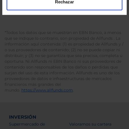
Rechazar
*Todos los datos que se muestran en EBN Banco, a menos
que se indique lo contrario, son propiedad de Allfunds . La
información aquí contenida: (1) es propiedad de Allfunds y /
o sus proveedores de contenido; (2) no se puede copiar ni
distribuir; y (3) no se garantiza que sea precisa, completa u
oportuna. Ni Allfunds ni EBN Banco ni sus proveedores de
contenido son responsables de los daños o pérdidas que
surjan del uso de esta información. Allfunds es uno de los
proveedores de datos e infraestructuras de mercados
financieros más grandes del
mundo.
https://www.allfunds.com
.
INVERSIÓN
Supermercado de
Valoramos su cartera