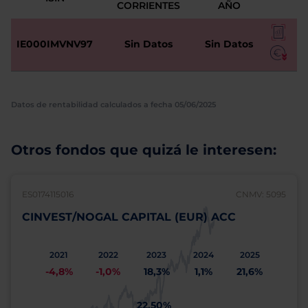
CORRIENTES
AÑO
IE000IMVNV97
Sin Datos
Sin Datos
Datos de rentabilidad calculados a fecha 05/06/2025
Otros fondos que quizá le interesen:
ES0174115016
CNMV: 5095
CINVEST/NOGAL CAPITAL (EUR) ACC
2021
2022
2023
2024
2025
-4,8%
-1,0%
18,3%
1,1%
21,6%
22,50%