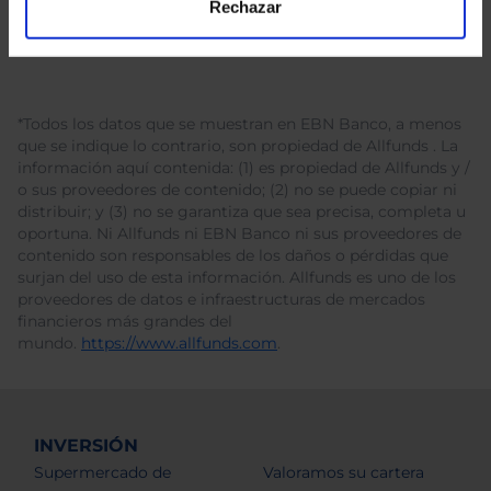
Rechazar
*Todos los datos que se muestran en EBN Banco, a menos
que se indique lo contrario, son propiedad de Allfunds . La
información aquí contenida: (1) es propiedad de Allfunds y /
o sus proveedores de contenido; (2) no se puede copiar ni
distribuir; y (3) no se garantiza que sea precisa, completa u
oportuna. Ni Allfunds ni EBN Banco ni sus proveedores de
contenido son responsables de los daños o pérdidas que
surjan del uso de esta información. Allfunds es uno de los
proveedores de datos e infraestructuras de mercados
financieros más grandes del
mundo.
https://www.allfunds.com
.
INVERSIÓN
Supermercado de
Valoramos su cartera