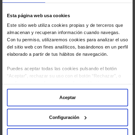
Esta página web usa cookies
Este sitio web utiliza cookies propias y de terceros que
almacenan y recuperan información cuando navegas.
Con tu permiso, utilizaremos cookies para analizar el uso
del sitio web con fines analíticos, basándonos en un perfil
elaborado a partir de tus hábitos de navegación.
Puedes aceptar todas las cookies pulsando el botón
“Aceptar”, rechazar su uso con el botón “Rechazar”, o
configurar tus preferencias mediante el botón
He leído
la política de privacidad
y consiento el
“Configuración”. Consulta nuestra
Política
tratamiento de mis datos personales.
de Cookies
para más información.
Aceptar
Configuración