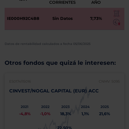
CORRIENTES
AÑO
IE000H92C4B8
Sin Datos
7,73%
Datos de rentabilidad calculados a fecha 05/06/2025
Otros fondos que quizá le interesen:
ES0174115016
CNMV: 5095
CINVEST/NOGAL CAPITAL (EUR) ACC
2021
2022
2023
2024
2025
-4,8%
-1,0%
18,3%
1,1%
21,6%
22,50%