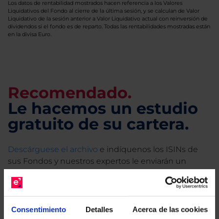
Los datos de rentabilidad mostrados hacen referencia a los Valores
Liquidativos del Fondo al cierre de la última sesión, y se calculan de Valor
Liquidativo de la sesión anterior a Valor Liquidativo actual con reinversión de
dividendos si el fondo es de reparto. Todas las rentabilidades mostradas están
en la divisa Euro.
Recomendado.
Le hacemos un estudio
gratuito de su cartera.
Descárguese el archivo
e indíquenos los ISINs de
sus Fondos y nuestros expertos le enviarán un
estudio gratuito de sus alternativas de Clases
Limpias con las que podrá ahorrar en sus costes.
Consentimiento
Detalles
Acerca de las cookies