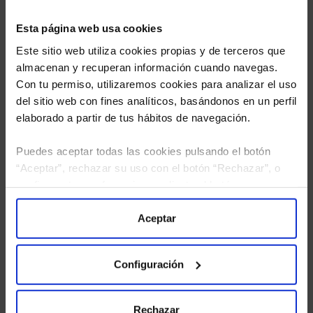
Esta página web usa cookies
Este sitio web utiliza cookies propias y de terceros que
almacenan y recuperan información cuando navegas.
Con tu permiso, utilizaremos cookies para analizar el uso
del sitio web con fines analíticos, basándonos en un perfil
elaborado a partir de tus hábitos de navegación.
Puedes aceptar todas las cookies pulsando el botón
“Aceptar”, rechazar su uso con el botón “Rechazar”, o
He leído
la política de privacidad
y consiento el
configurar tus preferencias mediante el botón
tratamiento de mis datos personales.
“Configuración”. Consulta nuestra
Política
de Cookies
para más información.
Aceptar
Configuración
Rechazar