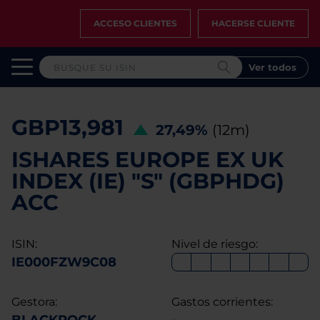
ACCESO CLIENTES
HACERSE CLIENTE
Ver todos
GBP13,981
27,49%
(12m)
ISHARES EUROPE EX UK
INDEX (IE) "S" (GBPHDG)
ACC
ISIN:
Nivel de riesgo:
IE000FZW9C08
Gestora:
Gastos corrientes: