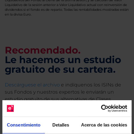
Liquidativos del Fondo al cierre de la última sesión, y se calculan de Valor
Liquidativo de la sesión anterior a Valor Liquidativo actual con reinversión de
dividendos si el fondo es de reparto. Todas las rentabilidades mostradas están
en la divisa Euro.
Recomendado.
Le hacemos un estudio
gratuito de su cartera.
Descárguese el archivo
e indíquenos los ISINs de
sus Fondos y nuestros expertos le enviarán un
estudio gratuito de sus alternativas de Clases
Limpias con las que podrá ahorrar en sus costes.
Consentimiento
Detalles
Acerca de las cookies