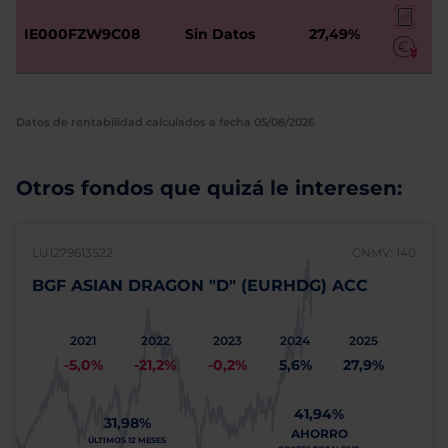
IE000FZW9C08
Sin Datos
27,49%
Datos de rentabilidad calculados a fecha 05/08/2026
Otros fondos que quizá le interesen:
LU1279613522
CNMV: 140
BGF ASIAN DRAGON "D" (EURHDG) ACC
2021
2022
2023
2024
2025
-5,0%
-21,2%
-0,2%
5,6%
27,9%
41,94%
31,98%
AHORRO
ÚLTIMOS 12 MESES