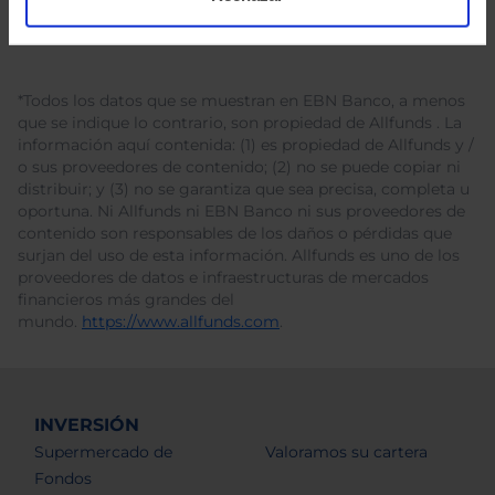
*Todos los datos que se muestran en EBN Banco, a menos
que se indique lo contrario, son propiedad de Allfunds . La
información aquí contenida: (1) es propiedad de Allfunds y /
o sus proveedores de contenido; (2) no se puede copiar ni
distribuir; y (3) no se garantiza que sea precisa, completa u
oportuna. Ni Allfunds ni EBN Banco ni sus proveedores de
contenido son responsables de los daños o pérdidas que
surjan del uso de esta información. Allfunds es uno de los
proveedores de datos e infraestructuras de mercados
financieros más grandes del
mundo.
https://www.allfunds.com
.
INVERSIÓN
Supermercado de
Valoramos su cartera
Fondos