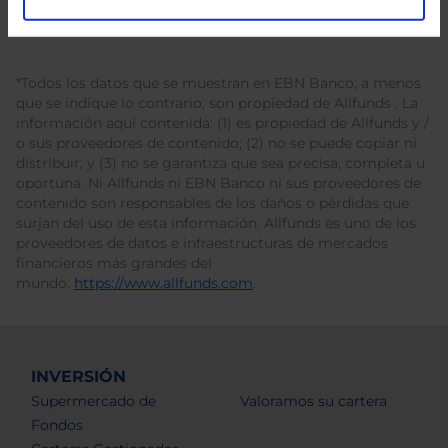
*Todos los datos que se muestran en EBN Banco, a menos
que se indique lo contrario, son propiedad de Allfunds . La
información aquí contenida: (1) es propiedad de Allfunds y /
o sus proveedores de contenido; (2) no se puede copiar ni
distribuir; y (3) no se garantiza que sea precisa, completa u
oportuna. Ni Allfunds ni EBN Banco ni sus proveedores de
contenido son responsables de los daños o pérdidas que
surjan del uso de esta información. Allfunds es uno de los
proveedores de datos e infraestructuras de mercados
financieros más grandes del
mundo.
https://www.allfunds.com
.
INVERSIÓN
Supermercado de
Valoramos su cartera
Fondos