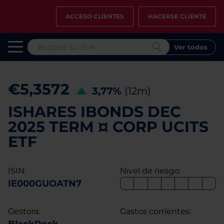
ACCESO CLIENTES
HACERSE CLIENTE
Ver todos
€5,3572
3,77%
(12m)
ISHARES IBONDS DEC
2025 TERM ¤ CORP UCITS
ETF
ISIN:
Nivel de riesgo:
IE000GUOATN7
Gestora:
Gastos corrientes: