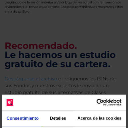
Liquidativo de la sesión anterior a Valor Liquidativo actual con reinversión de
dividendos si el fondo es de reparto. Todas las rentabilidades mostradas están
en la divisa Euro.
Recomendado.
Le hacemos un estudio
gratuito de su cartera.
Descárguese el archivo
e indíquenos los ISINs de
sus Fondos y nuestros expertos le enviarán un
estudio gratuito de sus alternativas de Clases
Limpias con las que podrá ahorrar en sus costes.
Consentimiento
Detalles
Acerca de las cookies