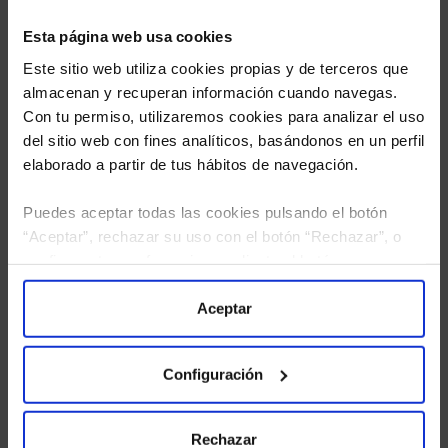
Esta página web usa cookies
Este sitio web utiliza cookies propias y de terceros que
almacenan y recuperan información cuando navegas.
Con tu permiso, utilizaremos cookies para analizar el uso
del sitio web con fines analíticos, basándonos en un perfil
elaborado a partir de tus hábitos de navegación.
Puedes aceptar todas las cookies pulsando el botón
“Aceptar”, rechazar su uso con el botón “Rechazar”, o
He leído
la política de privacidad
y consiento el
configurar tus preferencias mediante el botón
tratamiento de mis datos personales.
“Configuración”. Consulta nuestra
Política
de Cookies
para más información.
Aceptar
Configuración
Rechazar