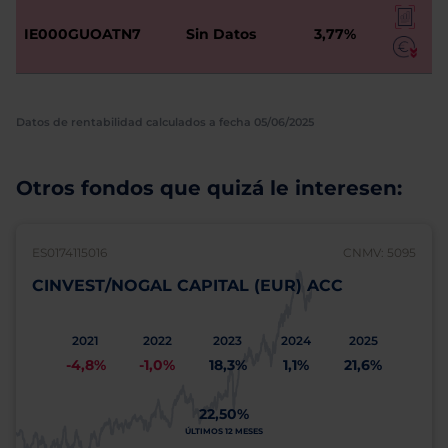
IE000GUOATN7
Sin Datos
3,77%
Datos de rentabilidad calculados a fecha 05/06/2025
Otros fondos que quizá le interesen:
ES0174115016
CNMV: 5095
CINVEST/NOGAL CAPITAL (EUR) ACC
2021
2022
2023
2024
2025
-4,8%
-1,0%
18,3%
1,1%
21,6%
22,50%
ÚLTIMOS 12 MESES