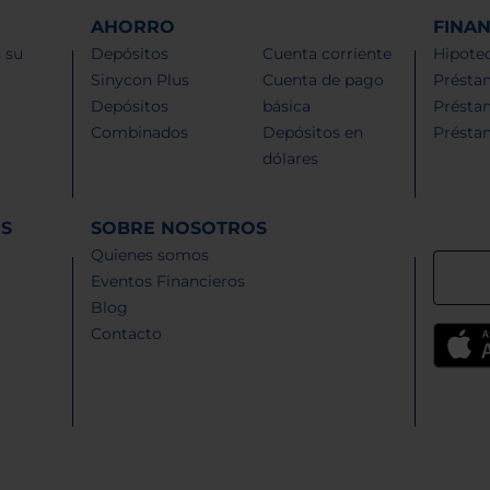
AHORRO
FINA
 su
Depósitos
Cuenta corriente
Hipotec
Sinycon Plus
Cuenta de pago
Présta
Depósitos
básica
Présta
Combinados
Depósitos en
Présta
dólares
ES
SOBRE NOSOTROS
Quienes somos
Eventos Financieros
Blog
Contacto