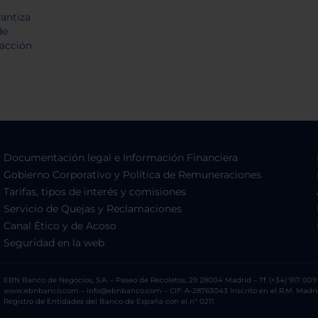
Documentación legal e Información Financiera
Gobierno Corporativo y Política de Remuneraciones
Tarifas, tipos de interés y comisiones
Servicio de Quejas y Reclamaciones
Canal Ético y de Acoso
Seguridad en la web
EBN Banco de Negocios, S.A. – Paseo de Recoletos, 29 28004 Madrid – Tf. (+34) 917 009 
www.ebnbanco.com – info@ebnbanco.com – CIF: A-28763043 Inscrito en el R.M. Madrid, T
Registro de Entidades del Banco de España con el nº 0211