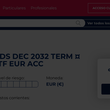
Particulares
Profesionales
ACCESO CL
Ver todos lo
DS DEC 2032 TERM ¤
TF EUR ACC
vel de riesgo:
Moneda:
EUR (€)
stos corrientes: