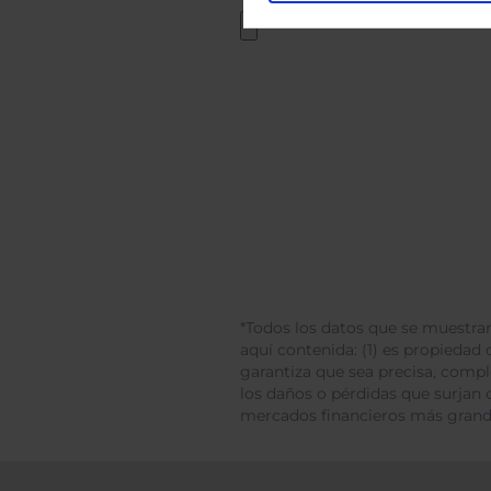
*Todos los datos que se muestran
aquí contenida: (1) es propiedad d
garantiza que sea precisa, comp
los daños o pérdidas que surjan 
mercados financieros más gran