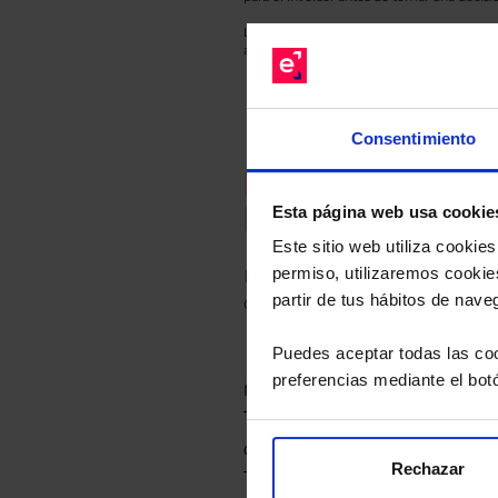
Los datos de rentabilidad mostrados hacen r
anterior a Valor Liquidativo actual con rein
Consentimiento
Recomendad
Le hacemos un
Esta página web usa cookie
Este sitio web utiliza cooki
permiso, utilizaremos cookies
Descárguese el archivo
e ind
partir de tus hábitos de nave
de sus alternativas de Clases
Puedes aceptar todas las coo
preferencias mediante el bot
Rechazar