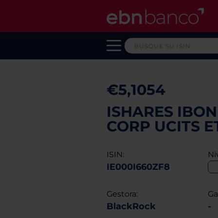
€5,1054
ISHARES IBON
CORP UCITS E
ISIN:
Ni
IE000I660ZF8
Gestora:
Ga
BlackRock
-