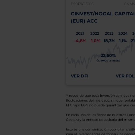
ES0174115016
CNMV:
CINVEST/NOGAL CAPITA
(EUR) ACC
2021
2022
2023
2024
2
-4,8%
-1,0%
18,3%
1,1%
2
22,50%
ÚLTIMOS 12 MESES
VER DFI
VER FOL
Y recuerde que toda inversión conlleva riesg
fluctuaciones del mercado, sin que rentabil
El Grupo EBN no puede garantizar que cual
En cada una de las fichas de nuestros Fond
Gestora y la entidad depositaria del mismo 
Esto es una comunicación publicitaria. E
para el inversor antes de tomar una decisió