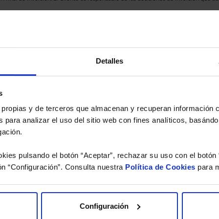
eferencia a los Valores Liquidativos del Fondo al cierre de la última sesión, y se cal
versión de dividendos si el fondo es de reparto. Todas las rentabilidades mostradas es
Detalles
o.
 estudio gratuito de su ca
s
es propias y de terceros que almacenan y recuperan información
 para analizar el uso del sitio web con fines analíticos, basándo
íquenos los ISINs de sus Fondos y nuestros expertos le e
gación.
 Limpias con las que podrá ahorrar en sus costes.
kies pulsando el botón “Aceptar”, rechazar su uso con el botón 
ón “Configuración”. Consulta nuestra
Política de Cookies
para m
Configuración