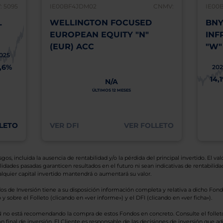
 5095
IE00BF4JDM02
CNMV:
IE00
L
WELLINGTON FOCUSED
BNY
EUROPEAN EQUITY "N"
INF
(EUR) ACC
"W"
025
1,6%
202
14,
N/A
ÚLTIMOS 12 MESES
LETO
VER DFI
VER FOLLETO
os, incluida la ausencia de rentabilidad y/o la pérdida del principal invertido. El valo
idades pasadas garanticen resultados en el futuro ni sean indicativas de rentabilidad
quier capital invertido mantendrá o aumentará su valor.
os de Inversión tiene a su disposición información completa y relativa a dicho Fond
y sobre el Folleto (clicando en «ver informe») y el DFI (clicando en «ver ficha»).
BN no está recomendando la compra de estos Fondos en concreto. Consulte el foll
n final de inversión. El Cliente es responsable de las decisiones de inversión que ad