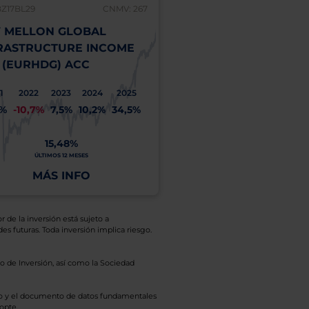
BZ17BL29
CNMV: 267
 MELLON GLOBAL
RASTRUCTURE INCOME
 (EURHDG) ACC
1
2022
2023
2024
2025
1%
-10,7%
7,5%
10,2%
34,5%
15,48%
ÚLTIMOS 12 MESES
MÁS INFO
r de la inversión está sujeto a
es futuras. Toda inversión implica riesgo.
o de Inversión, así como la Sociedad
eto y el documento de datos fundamentales
opte.