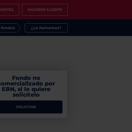
IENTES
HACERSE CLIENTE
s fondos
¿Le llamamos?
Fondo no
comercializado por
EBN, si lo quiere
solicítelo
SOLICITAR