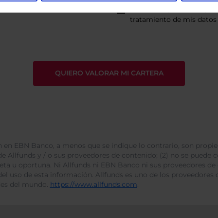
He leído
la política de pri
tratamiento de mis datos 
 en EBN Banco, a menos que se indique lo contrario, son propie
e Allfunds y / o sus proveedores de contenido; (2) no se puede cop
leta u oportuna. Ni Allfunds ni EBN Banco ni sus proveedores de
del uso de esta información. Allfunds es uno de los proveedores d
des del mundo.
https://www.allfunds.com
.