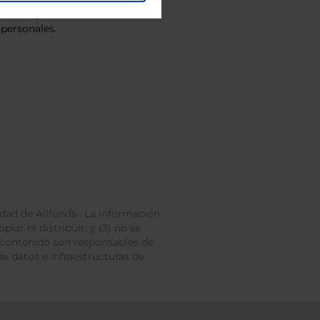
vacidad
y consiento el
personales.
dad de Allfunds . La información
iar ni distribuir; y (3) no se
 contenido son responsables de
e datos e infraestructuras de