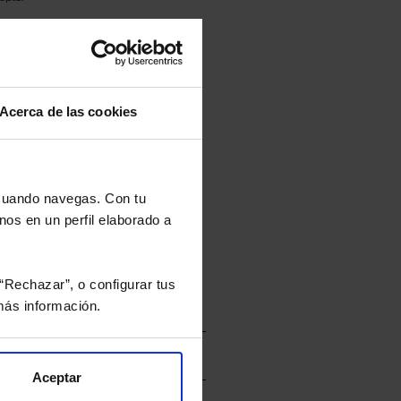
culan de Valor Liquidativo de la sesión
tán en la divisa Euro.
Acerca de las cookies
rtera.
 cuando navegas. Con tu
nos en un perfil elaborado a
nviarán un estudio gratuito
“Rechazar”, o configurar tus
ás información.
Aceptar