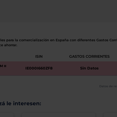
les para la comercialización en España con diferentes Gastos Corri
e ahorrar.
ISIN
GASTOS CORRIENTES
M ¤
IE000I660ZF8
Sin Datos
Datos de re
á le interesen: