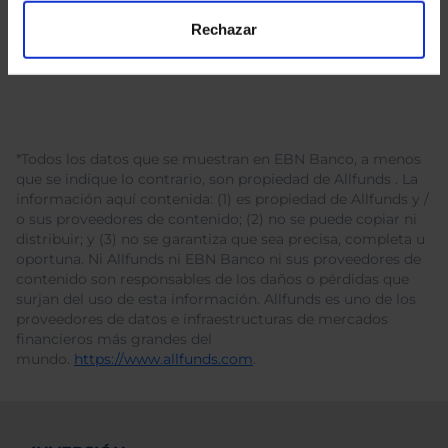
Rechazar
*Todos los datos que se muestran en EBN Banco, a menos
que se indique lo contrario, son propiedad de Allfunds . La
información aquí contenida: (1) es propiedad de Allfunds y /
o sus proveedores de contenido; (2) no se puede copiar ni
distribuir; y (3) no se garantiza que sea precisa, completa u
oportuna. Ni Allfunds ni EBN Banco ni sus proveedores de
contenido son responsables de los daños o pérdidas que
surjan del uso de esta información. Allfunds es uno de los
proveedores de datos e infraestructuras de mercados
financieros más grandes del
mundo.
https://www.allfunds.com
.