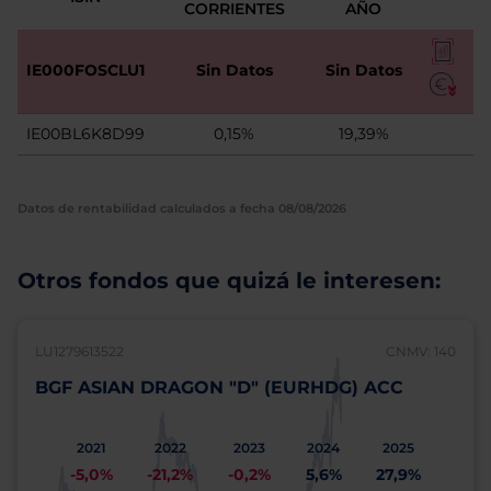
CORRIENTES
AÑO
IE000FOSCLU1
Sin Datos
Sin Datos
IE00BL6K8D99
0,15%
19,39%
Datos de rentabilidad calculados a fecha 08/08/2026
Otros fondos que quizá le interesen:
LU1279613522
CNMV: 140
BGF ASIAN DRAGON "D" (EURHDG) ACC
2021
2022
2023
2024
2025
-5,0%
-21,2%
-0,2%
5,6%
27,9%