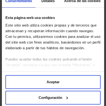
Consentimiento
Detalles
Acerca de las cookies
Esta página web usa cookies
Este sitio web utiliza cookies propias y de terceros que
almacenan y recuperan información cuando navegas.
Con tu permiso, utilizaremos cookies para analizar el uso
del sitio web con fines analíticos, basándonos en un perfil
elaborado a partir de tus hábitos de navegación.
Puedes aceptar todas las cookies pulsando el botón
“Aceptar”, rechazar su uso con el botón “Rechazar”, o
configurar tus preferencias mediante el botón
“Configuración”. Consulta nuestra
Política
He leído
la política de privacidad
y consiento el
de Cookies
para más información.
Aceptar
tratamiento de mis datos personales.
Configuración