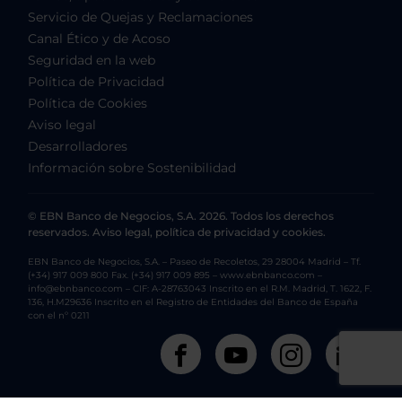
Servicio de Quejas y Reclamaciones
Canal Ético y de Acoso
Seguridad en la web
Política de Privacidad
Política de Cookies
Aviso legal
Desarrolladores
Información sobre Sostenibilidad
© EBN Banco de Negocios, S.A. 2026. Todos los derechos
reservados. Aviso legal, política de privacidad y cookies.
EBN Banco de Negocios, S.A. – Paseo de Recoletos, 29 28004 Madrid – Tf.
(+34) 917 009 800 Fax. (+34) 917 009 895 – www.ebnbanco.com –
info@ebnbanco.com – CIF: A-28763043 Inscrito en el R.M. Madrid, T. 1622, F.
136, H.M29636 Inscrito en el Registro de Entidades del Banco de España
con el nº 0211