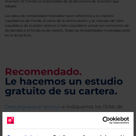
inversión. El Cliente es responsable de las decisiones de inversión que
adopte.
Los datos de rentabilidad mostrados hacen referencia a los Valores
Liquidativos del Fondo al cierre de la última sesión, y se calculan de Valor
Liquidativo de la sesión anterior a Valor Liquidativo actual con reinversión de
dividendos si el fondo es de reparto. Todas las rentabilidades mostradas están
en la divisa Euro.
Recomendado.
Le hacemos un estudio
gratuito de su cartera.
Descárguese el archivo
e indíquenos los ISINs de
sus Fondos y nuestros expertos le enviarán un
estudio gratuito de sus alternativas de Clases
Limpias con las que podrá ahorrar en sus costes.