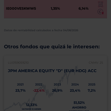
IE000VESKWW5
1,35%
6,14%
Datos de rentabilidad calculados a fecha 04/08/2026
Otros fondos que quizá le interesen:
LU0159059210
CNMV: 25
JPM AMERICA EQUITY "D" (EUR HDG) ACC
2021
2022
2023
2024
2025
23,7%
-22,4%
26,9%
23,4%
7,2%
51,52%
12,33%
AHORRO
ÚLTIMOS 12 MESES