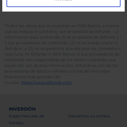
*Todos los datos que se muestran en EBN Banco, a menos
que se indique lo contrario, son propiedad de Allfunds . La
información aquí contenida: (1) es propiedad de Allfunds y /
o sus proveedores de contenido; (2) no se puede copiar ni
distribuir; y (3) no se garantiza que sea precisa, completa u
oportuna. Ni Allfunds ni EBN Banco ni sus proveedores de
contenido son responsables de los daños o pérdidas que
surjan del uso de esta información. Allfunds es uno de los
proveedores de datos e infraestructuras de mercados
financieros más grandes del
mundo.
https://www.allfunds.com
.
INVERSIÓN
Supermercado de
Valoramos su cartera
Fondos