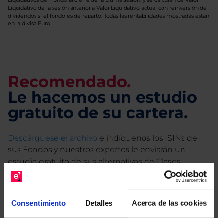
Liquidativos del Fondo al cierre de la última sesión, y se calculan de Valor
Liquidativo de la sesión anterior a Valor Liquidativo actual con reinversión de
dividendos si el fondo es de reparto. Todas las rentabilidades mostradas están
en la divisa Euro.
Recomendado.
Le hacemos un estudio
gratuito de su cartera.
Descárguese el archivo
e indíquenos los ISINs de
sus Fondos y nuestros expertos le enviarán un
estudio gratuito de sus alternativas de Clases
Limpias con las que podrá ahorrar en sus costes.
Consentimiento
Detalles
Acerca de las cookies