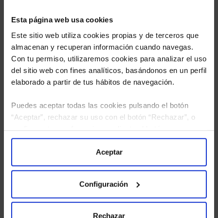
Esta página web usa cookies
Este sitio web utiliza cookies propias y de terceros que
almacenan y recuperan información cuando navegas.
Con tu permiso, utilizaremos cookies para analizar el uso
del sitio web con fines analíticos, basándonos en un perfil
elaborado a partir de tus hábitos de navegación.
Puedes aceptar todas las cookies pulsando el botón
“Aceptar”, rechazar su uso con el botón “Rechazar”, o
He leído
la política de privacidad
y consiento el
configurar tus preferencias mediante el botón
tratamiento de mis datos personales.
“Configuración”. Consulta nuestra
Política
de Cookies
para más información.
Aceptar
Configuración
Rechazar