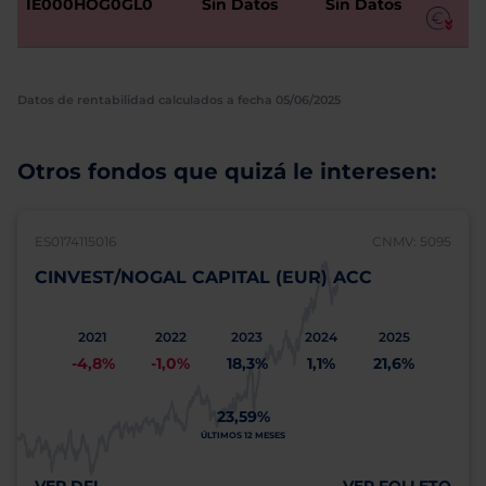
IE000HOG0GL0
Sin Datos
Sin Datos
Datos de rentabilidad calculados a fecha 05/06/2025
Otros fondos que quizá le interesen:
ES0174115016
CNMV: 5095
CINVEST/NOGAL CAPITAL (EUR) ACC
2021
2022
2023
2024
2025
-4,8%
-1,0%
18,3%
1,1%
21,6%
23,59%
ÚLTIMOS 12 MESES