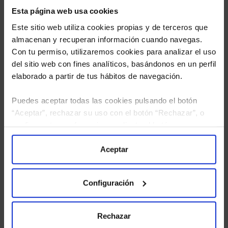
Esta página web usa cookies
Este sitio web utiliza cookies propias y de terceros que
almacenan y recuperan información cuando navegas.
Con tu permiso, utilizaremos cookies para analizar el uso
del sitio web con fines analíticos, basándonos en un perfil
elaborado a partir de tus hábitos de navegación.
Puedes aceptar todas las cookies pulsando el botón
He leído
la política de privacidad
y consiento el
“Aceptar”, rechazar su uso con el botón “Rechazar”, o
tratamiento de mis datos personales.
configurar tus preferencias mediante el botón
“Configuración”. Consulta nuestra
Política
de Cookies
para más información.
Aceptar
Configuración
Rechazar