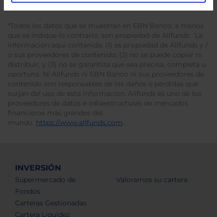
*Todos los datos que se muestran en EBN Banco, a menos
que se indique lo contrario, son propiedad de Allfunds . La
información aquí contenida: (1) es propiedad de Allfunds y /
o sus proveedores de contenido; (2) no se puede copiar ni
distribuir; y (3) no se garantiza que sea precisa, completa u
oportuna. Ni Allfunds ni EBN Banco ni sus proveedores de
contenido son responsables de los daños o pérdidas que
surjan del uso de esta información. Allfunds es uno de los
proveedores de datos e infraestructuras de mercados
financieros más grandes del
mundo.
https://www.allfunds.com
.
INVERSIÓN
Supermercado de
Valoramos su cartera
Fondos
Carteras Gestionadas
Cartera Liquidez