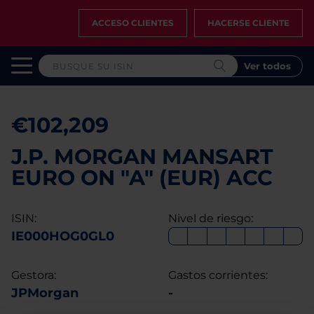
ACCESO CLIENTES
HACERSE CLIENTE
Ver todos
€102,209
J.P. MORGAN MANSART
EURO ON "A" (EUR) ACC
ISIN:
Nivel de riesgo:
IE000HOG0GL0
Gestora:
Gastos corrientes:
JPMorgan
-