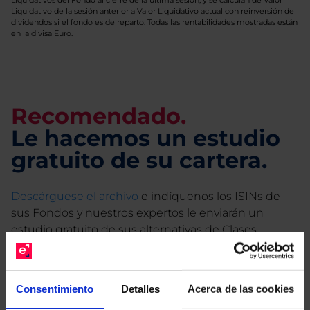
Liquidativos del Fondo al cierre de la última sesión, y se calculan de Valor
Liquidativo de la sesión anterior a Valor Liquidativo actual con reinversión de
dividendos si el fondo es de reparto. Todas las rentabilidades mostradas están
en la divisa Euro.
Recomendado.
Le hacemos un estudio
gratuito de su cartera.
Descárguese el archivo
e indíquenos los ISINs de
sus Fondos y nuestros expertos le enviarán un
estudio gratuito de sus alternativas de Clases
Limpias con las que podrá ahorrar en sus costes.
Consentimiento
Detalles
Acerca de las cookies