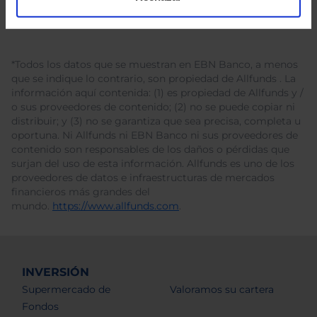
*Todos los datos que se muestran en EBN Banco, a menos
que se indique lo contrario, son propiedad de Allfunds . La
información aquí contenida: (1) es propiedad de Allfunds y /
o sus proveedores de contenido; (2) no se puede copiar ni
distribuir; y (3) no se garantiza que sea precisa, completa u
oportuna. Ni Allfunds ni EBN Banco ni sus proveedores de
contenido son responsables de los daños o pérdidas que
surjan del uso de esta información. Allfunds es uno de los
proveedores de datos e infraestructuras de mercados
financieros más grandes del
mundo.
https://www.allfunds.com
.
INVERSIÓN
Supermercado de
Valoramos su cartera
Fondos