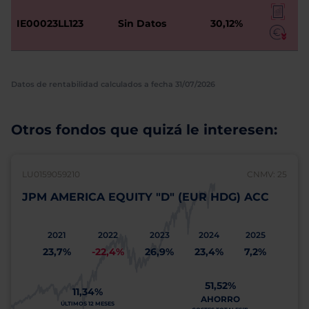
IE00023LL123
Sin Datos
30,12%
Datos de rentabilidad calculados a fecha 31/07/2026
Otros fondos que quizá le interesen:
LU0159059210
CNMV: 25
JPM AMERICA EQUITY "D" (EUR HDG) ACC
2021
2022
2023
2024
2025
23,7%
-22,4%
26,9%
23,4%
7,2%
51,52%
11,34%
AHORRO
ÚLTIMOS 12 MESES