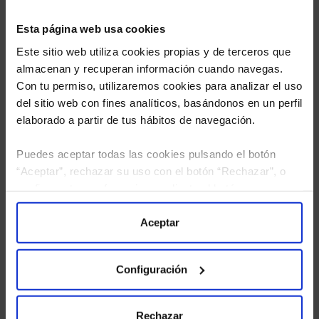
Esta página web usa cookies
Este sitio web utiliza cookies propias y de terceros que
almacenan y recuperan información cuando navegas.
Con tu permiso, utilizaremos cookies para analizar el uso
del sitio web con fines analíticos, basándonos en un perfil
elaborado a partir de tus hábitos de navegación.
Puedes aceptar todas las cookies pulsando el botón
“Aceptar”, rechazar su uso con el botón “Rechazar”, o
He leído
la política de privacidad
y consiento el
configurar tus preferencias mediante el botón
tratamiento de mis datos personales.
“Configuración”. Consulta nuestra
Política
de Cookies
para más información.
Aceptar
Configuración
Rechazar