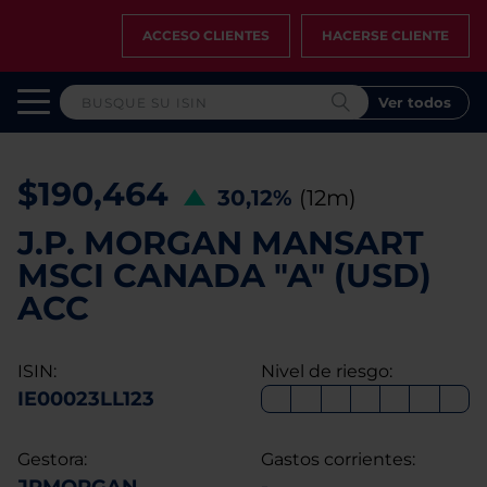
ACCESO CLIENTES
HACERSE CLIENTE
Ver todos
$190,464
30,12%
(12m)
J.P. MORGAN MANSART
MSCI CANADA "A" (USD)
ACC
ISIN:
Nivel de riesgo:
IE00023LL123
Gestora:
Gastos corrientes: