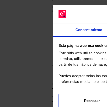
Los datos de rentabilidad mostrados hacen r
anterior a Valor Liquidativo actual con rein
Consentimiento
Recomendad
Le hacemos un
Esta página web usa cookie
Este sitio web utiliza cooki
permiso, utilizaremos cookies
Descárguese el archivo
e ind
partir de tus hábitos de nave
de sus alternativas de Clases
Puedes aceptar todas las coo
preferencias mediante el bot
Rechazar