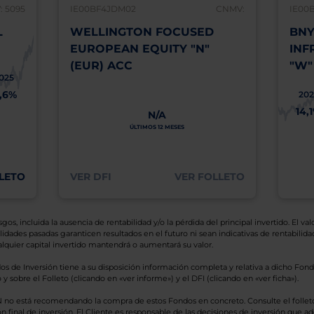
 5095
IE00BF4JDM02
CNMV:
IE00
L
WELLINGTON FOCUSED
BNY
EUROPEAN EQUITY "N"
INF
(EUR) ACC
"W"
025
1,6%
202
14,
N/A
ÚLTIMOS 12 MESES
LETO
VER DFI
VER FOLLETO
os, incluida la ausencia de rentabilidad y/o la pérdida del principal invertido. El valo
idades pasadas garanticen resultados en el futuro ni sean indicativas de rentabilidad
quier capital invertido mantendrá o aumentará su valor.
os de Inversión tiene a su disposición información completa y relativa a dicho Fond
y sobre el Folleto (clicando en «ver informe») y el DFI (clicando en «ver ficha»).
BN no está recomendando la compra de estos Fondos en concreto. Consulte el foll
n final de inversión. El Cliente es responsable de las decisiones de inversión que ad