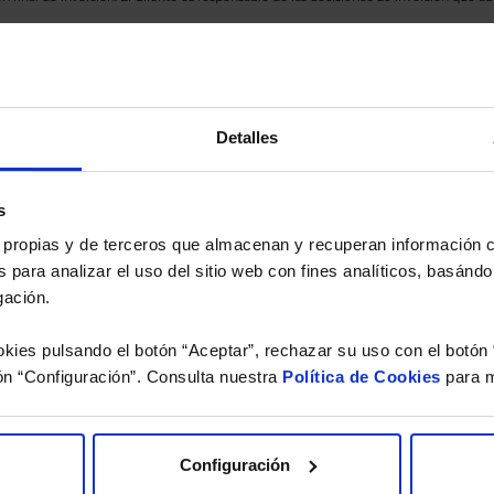
eferencia a los Valores Liquidativos del Fondo al cierre de la última sesión, y se cal
versión de dividendos si el fondo es de reparto. Todas las rentabilidades mostradas es
Detalles
o.
 estudio gratuito de su ca
s
es propias y de terceros que almacenan y recuperan información
 para analizar el uso del sitio web con fines analíticos, basándo
íquenos los ISINs de sus Fondos y nuestros expertos le e
gación.
 Limpias con las que podrá ahorrar en sus costes.
kies pulsando el botón “Aceptar”, rechazar su uso con el botón 
ón “Configuración”. Consulta nuestra
Política de Cookies
para m
Configuración