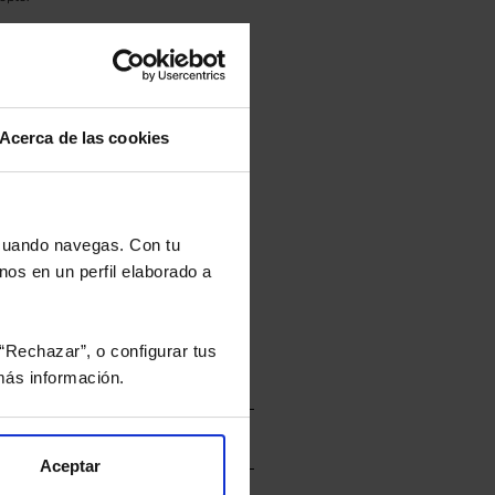
culan de Valor Liquidativo de la sesión
tán en la divisa Euro.
Acerca de las cookies
rtera.
 cuando navegas. Con tu
nos en un perfil elaborado a
nviarán un estudio gratuito
“Rechazar”, o configurar tus
ás información.
Aceptar