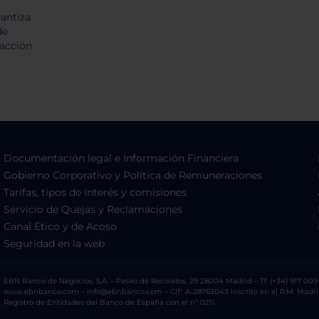
Documentación legal e Información Financiera
Gobierno Corporativo y Política de Remuneraciones
Tarifas, tipos de interés y comisiones
Servicio de Quejas y Reclamaciones
Canal Ético y de Acoso
Seguridad en la web
EBN Banco de Negocios, S.A. – Paseo de Recoletos, 29 28004 Madrid – Tf. (+34) 917 009 
www.ebnbanco.com – info@ebnbanco.com – CIF: A-28763043 Inscrito en el R.M. Madrid, T
Registro de Entidades del Banco de España con el nº 0211