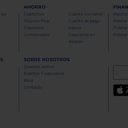
AHORRO
FINA
 su
Depósitos
Cuenta corriente
Hipotec
Sinycon Plus
Cuenta de pago
Présta
Depósitos
básica
Présta
Combinados
Depósitos en
Présta
dólares
ES
SOBRE NOSOTROS
Quienes somos
Eventos Financieros
Blog
Contacto