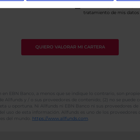
He leído
la política de pri
tratamiento de mis datos 
 en EBN Banco, a menos que se indique lo contrario, son propie
e Allfunds y / o sus proveedores de contenido; (2) no se puede cop
leta u oportuna. Ni Allfunds ni EBN Banco ni sus proveedores de
del uso de esta información. Allfunds es uno de los proveedores d
des del mundo.
https://www.allfunds.com
.