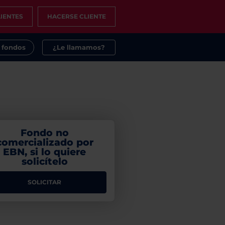
IENTES
HACERSE CLIENTE
s fondos
¿Le llamamos?
Fondo no
comercializado por
EBN, si lo quiere
solicítelo
SOLICITAR