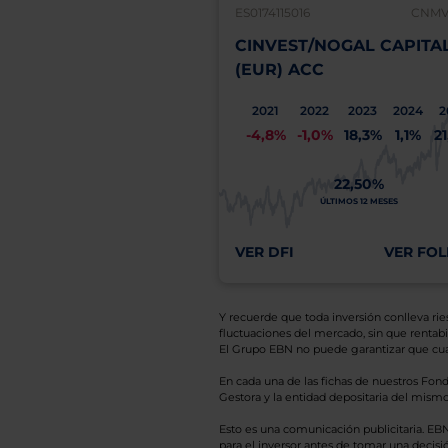
ES0174115016
CNMV:
CINVEST/NOGAL CAPITA
(EUR) ACC
2021
2022
2023
2024
2
-4,8%
-1,0%
18,3%
1,1%
2
22,50%
ÚLTIMOS 12 MESES
VER DFI
VER FOL
Y recuerde que toda inversión conlleva riesg
fluctuaciones del mercado, sin que rentabil
El Grupo EBN no puede garantizar que cual
En cada una de las fichas de nuestros Fond
Gestora y la entidad depositaria del mismo 
Esto es una comunicación publicitaria. E
para el inversor antes de tomar una decisió