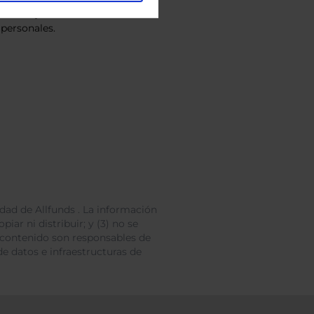
vacidad
y consiento el
personales.
dad de Allfunds . La información
iar ni distribuir; y (3) no se
 contenido son responsables de
e datos e infraestructuras de