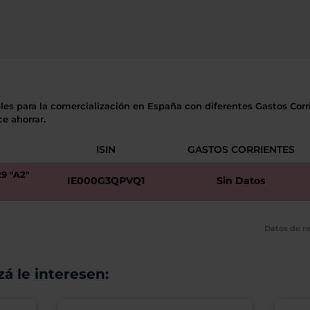
les para la comercialización en España con diferentes Gastos Corri
e ahorrar.
ISIN
GASTOS CORRIENTES
9 "A2"
IE000G3QPVQ1
Sin Datos
Datos de re
á le interesen: