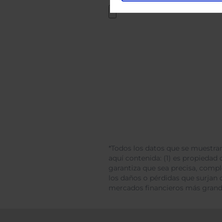
*Todos los datos que se muestran
aquí contenida: (1) es propiedad d
garantiza que sea precisa, comp
los daños o pérdidas que surjan 
mercados financieros más gran