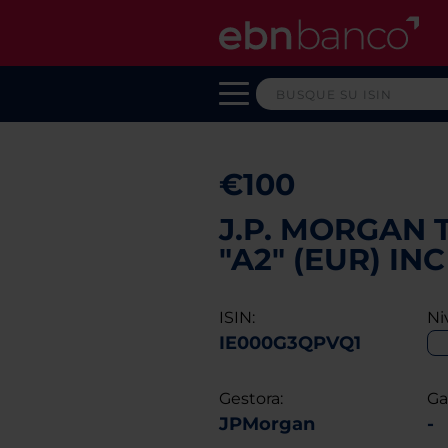
€100
J.P. MORGAN 
"A2" (EUR) INC
ISIN:
Ni
IE000G3QPVQ1
Gestora:
Ga
JPMorgan
-