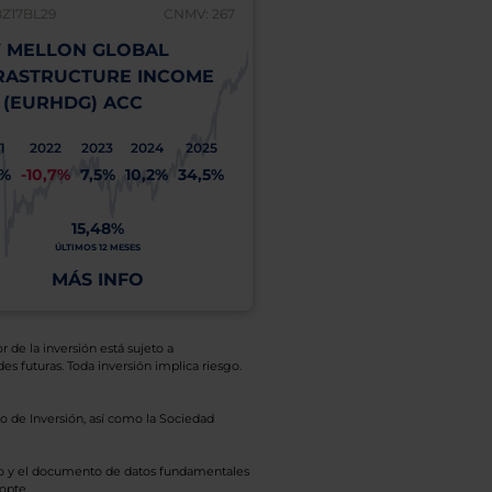
BZ17BL29
CNMV: 267
 MELLON GLOBAL
RASTRUCTURE INCOME
 (EURHDG) ACC
1
2022
2023
2024
2025
1%
-10,7%
7,5%
10,2%
34,5%
15,48%
ÚLTIMOS 12 MESES
MÁS INFO
r de la inversión está sujeto a
es futuras. Toda inversión implica riesgo.
o de Inversión, así como la Sociedad
eto y el documento de datos fundamentales
opte.