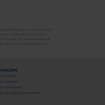
dad de Allfunds . La información
iar ni distribuir; y (3) no se
 contenido son responsables de
e datos e infraestructuras de
NCIACIÓN
a Inversa
mo Sinycon
mo Lombardo
mo al consumo inversion