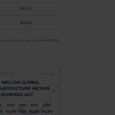
38,32%
36,44%
ntabilidad calculados a fecha 05/08/2026
BZ17BL29
CNMV: 267
 MELLON GLOBAL
RASTRUCTURE INCOME
 (EURHDG) ACC
1
2022
2023
2024
2025
1%
-10,7%
7,5%
10,2%
34,5%