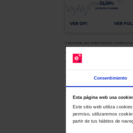
23,59%
ÚLTIMOS 12 MESES
VER DFI
VER FOL
Y recuerde que toda inversión conlleva riesg
fluctuaciones del mercado, sin que rentabil
El Grupo EBN no puede garantizar que cual
En cada una de las fichas de nuestros Fond
Gestora y la entidad depositaria del mismo 
Esto es una comunicación publicitaria. E
Consentimiento
para el inversor antes de tomar una decisió
Los datos de rentabilidad mostrados hacen r
anterior a Valor Liquidativo actual con rein
Esta página web usa cookie
Este sitio web utiliza cooki
permiso, utilizaremos cookies
partir de tus hábitos de nave
Recomendad