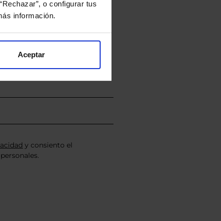
“Rechazar”, o configurar tus
rtera.
ás información.
nviarán un estudio gratuito
Aceptar
vacidad
y consiento el
personales.