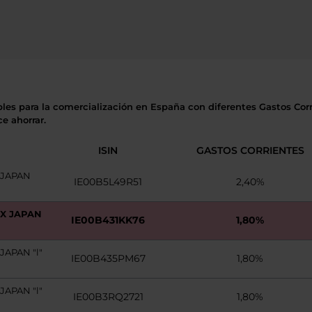
bles para la comercialización en España con diferentes Gastos Corri
e ahorrar.
ISIN
GASTOS CORRIENTES
 JAPAN
IE00B5L49R51
2,40%
EX JAPAN
IE00B431KK76
1,80%
JAPAN "l"
IE00B435PM67
1,80%
JAPAN "l"
IE00B3RQ2721
1,80%