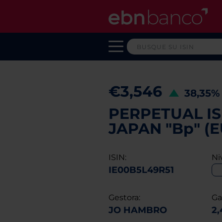
€3,546
38,35
PERPETUAL IS
JAPAN "Bp" (E
ISIN:
Ni
IE00B5L49R51
Gestora:
Ga
JO HAMBRO
2