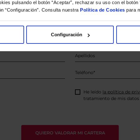
kies pulsando el botón “Aceptar”, rechazar su uso con el botón 
 estudio gratuito de su ca
ón “Configuración”. Consulta nuestra
Política de Cookies
para m
íquenos los ISINs de sus Fondos y nuestros expertos le e
 Limpias con las que podrá ahorrar en sus costes.
Configuración
He leído
la política de pri
tratamiento de mis datos 