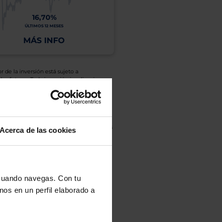
16,70%
ÚLTIMOS 12 MESES
MÁS INFO
r de la inversión está sujeto a
es futuras. Toda inversión implica riesgo.
o de Inversión, así como la Sociedad
eto y el documento de datos fundamentales
Acerca de las cookies
opte.
culan de Valor Liquidativo de la sesión
tán en la divisa Euro.
 cuando navegas. Con tu
nos en un perfil elaborado a