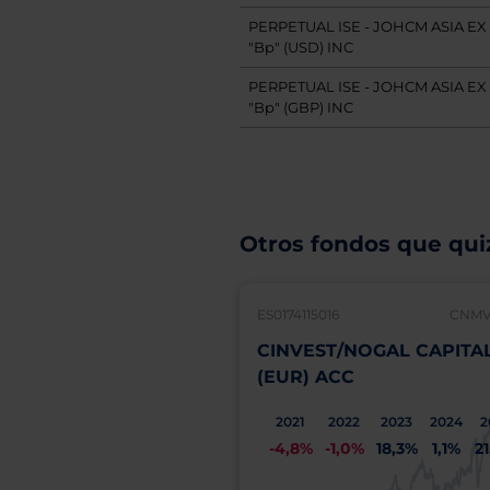
PERPETUAL ISE - JOHCM ASIA EX
"Bp" (USD) INC
PERPETUAL ISE - JOHCM ASIA EX
"Bp" (GBP) INC
Otros fondos que quiz
ES0174115016
CNMV:
CINVEST/NOGAL CAPITA
(EUR) ACC
2021
2022
2023
2024
2
-4,8%
-1,0%
18,3%
1,1%
2