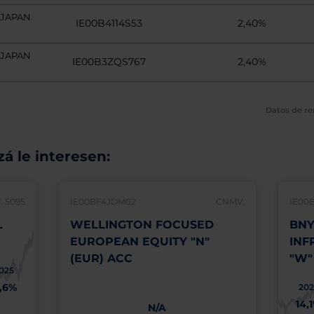
 JAPAN
IE00B4114S53
2,40%
 JAPAN
IE00B3ZQS767
2,40%
Datos de re
á le interesen:
 5095
IE00BF4JDM02
CNMV:
IE00
L
WELLINGTON FOCUSED
BNY
EUROPEAN EQUITY "N"
INF
(EUR) ACC
"W"
025
1,6%
202
14,
N/A