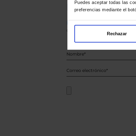
Puedes aceptar todas las coo
Le hacemos un
preferencias mediante el bot
Descárguese el archivo
e ind
de sus alternativas de Clases
Rechazar