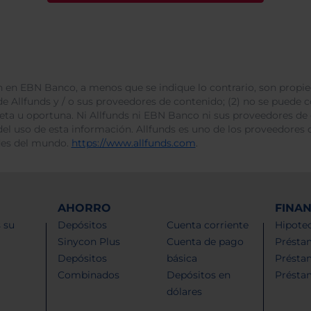
 en EBN Banco, a menos que se indique lo contrario, son propie
e Allfunds y / o sus proveedores de contenido; (2) no se puede cop
leta u oportuna. Ni Allfunds ni EBN Banco ni sus proveedores de
del uso de esta información. Allfunds es uno de los proveedores d
des del mundo.
https://www.allfunds.com
.
AHORRO
FINA
 su
Depósitos
Cuenta corriente
Hipotec
Sinycon Plus
Cuenta de pago
Présta
Depósitos
básica
Présta
Combinados
Depósitos en
Présta
dólares