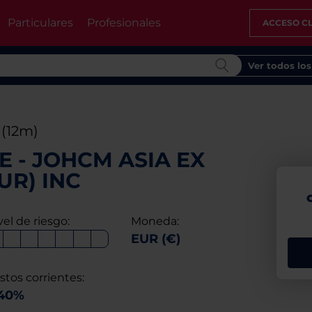
Particulares
Profesionales
ACCESO CL
Ver todos lo
%
(12m)
E - JOHCM ASIA EX
UR) INC
vel de riesgo:
Moneda:
EUR (€)
stos corrientes:
,40%