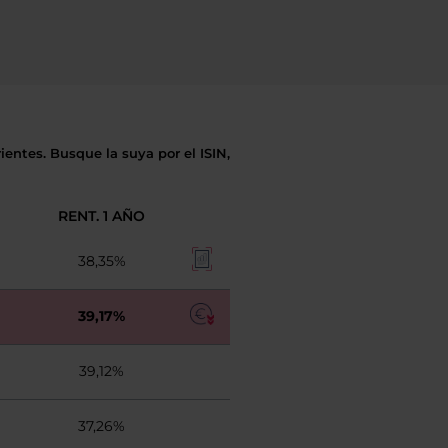
entes. Busque la suya por el ISIN,
RENT. 1 AÑO
38,35%
39,17%
39,12%
37,26%