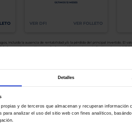
ÚLTIMOS 12 MESES
LETO
VER DFI
VER FOLLETO
os, incluida la ausencia de rentabilidad y/o la pérdida del principal invertido. El valo
idades pasadas garanticen resultados en el futuro ni sean indicativas de rentabilidad
quier capital invertido mantendrá o aumentará su valor.
os de Inversión tiene a su disposición información completa y relativa a dicho Fond
y sobre el Folleto (clicando en «ver informe») y el DFI (clicando en «ver ficha»).
BN no está recomendando la compra de estos Fondos en concreto. Consulte el foll
Detalles
n final de inversión. El Cliente es responsable de las decisiones de inversión que ad
eferencia a los Valores Liquidativos del Fondo al cierre de la última sesión, y se cal
versión de dividendos si el fondo es de reparto. Todas las rentabilidades mostradas es
s
es propias y de terceros que almacenan y recuperan información
 para analizar el uso del sitio web con fines analíticos, basándo
gación.
o.