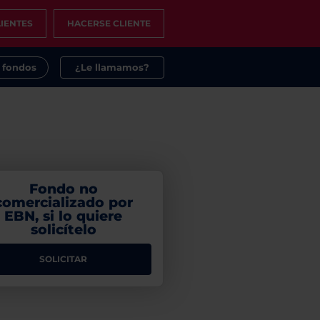
IENTES
HACERSE CLIENTE
s fondos
¿Le llamamos?
Fondo no
comercializado por
EBN, si lo quiere
solicítelo
SOLICITAR