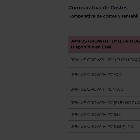
Comparativa de Costes
Comparativa de costes y rentabili
JPM US GROWTH "D" (EUR HDG)
Disponible en EBN
JPM US GROWTH "D" (EUR HDG) 
JPM US GROWTH "A" ACC
JPM US GROWTH "D" ACC
JPM US GROWTH "A" (EUR HDG) 
JPM US GROWTH "A" INC
JPM US GROWTH "A" (GBP) INC