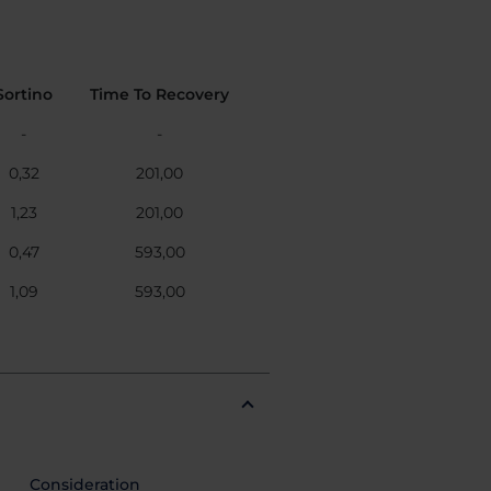
Sortino
Time To Recovery
-
-
0,32
201,00
1,23
201,00
0,47
593,00
1,09
593,00
Consideration