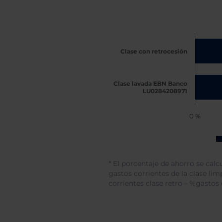
Clase con retrocesión
Clase lavada EBN Banco
LU0284208971
0 %
* El porcentaje de ahorro se calc
gastos corrientes de la clase lim
corrientes clase retro – %gastos 