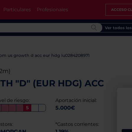
Particulares
Profesionales
ACCESO CL
Ver todos lo
pm us growth d acc eur hdg lu0284208971
12m)
H "D" (EUR HDG) ACC
vel de riesgo:
Aportación inicial:
5.000€
5
stora:
*Gastos corrientes:
PMORGAN
1,19%