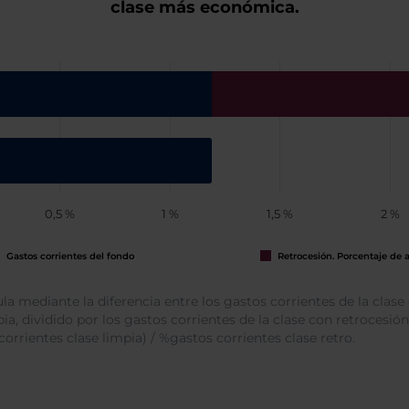
clase más económica.
0,5 %
1 %
1,5 %
2 %
Gastos corrientes del fondo
Retrocesión. Porcentaje de 
ula mediante la diferencia entre los gastos corrientes de la clas
pia, dividido por los gastos corrientes de la clase con retrocesi
corrientes clase limpia) / %gastos corrientes clase retro.