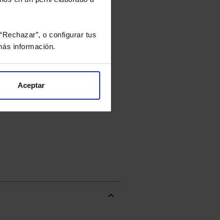
EUR
Categoría
“Rechazar”, o configurar tus
RV USA Cap Grande
ás información.
Growth
Aceptar
Liquidación reembolso
D+ 3 días