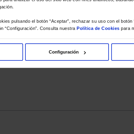
LU0284208971
2007-03-15
gación.
Clase de activo
Subtipo de Activo
kies pulsando el botón “Aceptar”, rechazar su uso con el botón 
Renta variable
RV USA
ón “Configuración”. Consulta nuestra
Política de Cookies
para m
Configuración
Valor liquidativo reembolso
Liquidación suscripción
D días
D+ 3 días