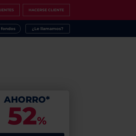
IENTES
HACERSE CLIENTE
s fondos
¿Le llamamos?
AHORRO*
52
%