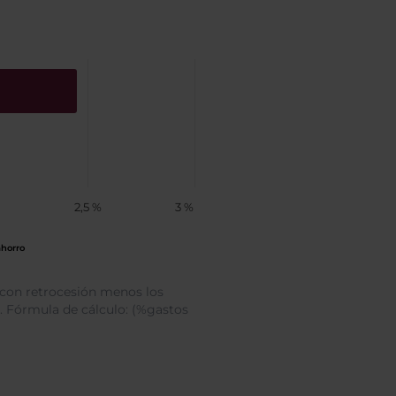
2,5 %
3 %
ahorro
e con retrocesión menos los
ón. Fórmula de cálculo: (%gastos