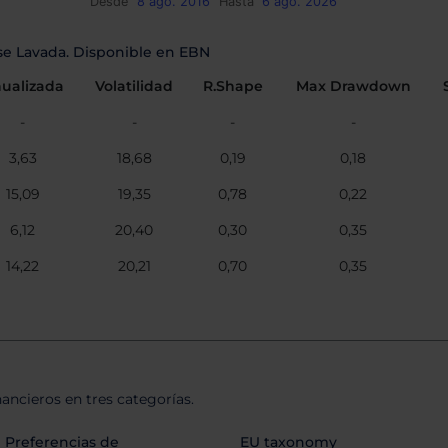
Desde
8 ago. 2016
Hasta
6 ago. 2026
ase Lavada. Disponible en EBN
ualizada
Volatilidad
R.Shape
Max Drawdown
-
-
-
-
3,63
18,68
0,19
0,18
15,09
19,35
0,78
0,22
6,12
20,40
0,30
0,35
14,22
20,21
0,70
0,35
nancieros en tres categorías.
Preferencias de
EU taxonomy