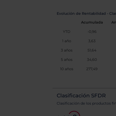
Evolución de Rentabilidad - Cl
Acumulada
An
YTD
-0,96
1 año
3,63
3 años
51,64
5 años
34,60
10 años
277,49
Clasificación SFDR
Clasificación de los productos fi