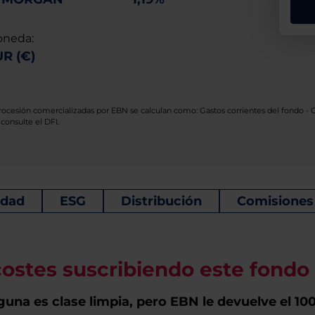
neda:
R (€)
etrocesión comercializadas por EBN se calculan como: Gastos corrientes del fondo -
 consulte el DFI.
idad
ESG
Distribución
Comisiones
stes suscribiendo este fond
nguna es clase limpia, pero EBN le devuelve el 100