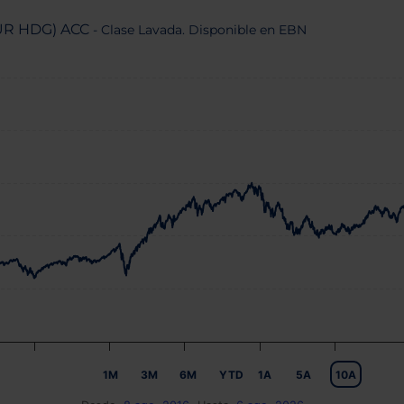
UR HDG) ACC
- Clase Lavada. Disponible en EBN
1M
3M
6M
YTD
1A
5A
10A