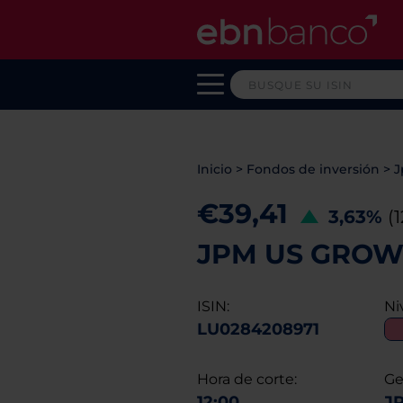
Inicio
>
Fondos de inversión
>
J
€39,41
3,63%
(
JPM US GROWT
ISIN:
Ni
LU0284208971
Hora de corte:
Ge
12:00
J