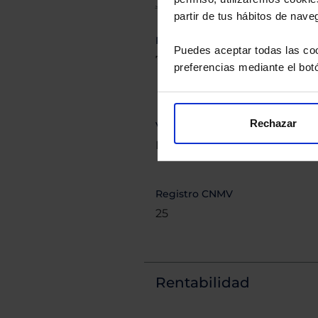
JPMORGAN
partir de tus hábitos de nave
Patrimonio (millones)
Puedes aceptar todas las coo
73,38€
preferencias mediante el bot
Rechazar
Valor liquidativo suscripción
D días
Registro CNMV
25
Rentabilidad