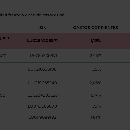
dad frente a clase de retrocesión.
ISIN
GASTOS CORRIENTES
 ACC.
LU0284208971
1,19%
LU0284208971
2,45%
ACC
LU0210536198
1,69%
LU0119065240
2,46%
LU0284208625
1,77%
ACC
LU0119063898
1,79%
LU0119089182
1,81%