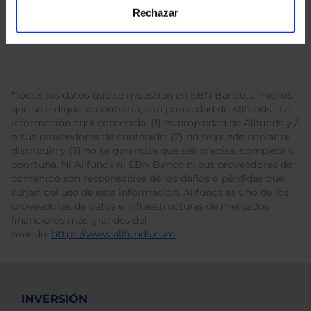
Rechazar
*Todos los datos que se muestran en EBN Banco, a menos
que se indique lo contrario, son propiedad de Allfunds . La
información aquí contenida: (1) es propiedad de Allfunds y /
o sus proveedores de contenido; (2) no se puede copiar ni
distribuir; y (3) no se garantiza que sea precisa, completa u
oportuna. Ni Allfunds ni EBN Banco ni sus proveedores de
contenido son responsables de los daños o pérdidas que
surjan del uso de esta información. Allfunds es uno de los
proveedores de datos e infraestructuras de mercados
financieros más grandes del
mundo.
https://www.allfunds.com
.
INVERSIÓN