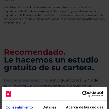
Los datos de rentabilidad mostrados hacen referencia a los Valores
Liquidativos del Fondo al cierre de la última sesión, y se calculan de Valor
Liquidativo de la sesión anterior a Valor Liquidativo actual con reinversión de
dividendos si el fondo es de reparto. Todas las rentabilidades mostradas están
en la divisa Euro.
Recomendado.
Le hacemos un estudio
gratuito de su cartera.
Descárguese el archivo
e indíquenos los ISINs de
sus Fondos y nuestros expertos le enviarán un
estudio gratuito de sus alternativas de Clases
Limpias con las que podrá ahorrar en sus costes.
Consentimiento
Detalles
Acerca de las cookies