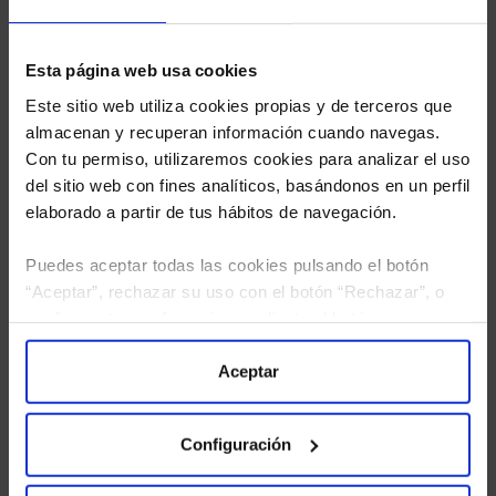
Esta página web usa cookies
Este sitio web utiliza cookies propias y de terceros que
almacenan y recuperan información cuando navegas.
Con tu permiso, utilizaremos cookies para analizar el uso
del sitio web con fines analíticos, basándonos en un perfil
elaborado a partir de tus hábitos de navegación.
Puedes aceptar todas las cookies pulsando el botón
“Aceptar”, rechazar su uso con el botón “Rechazar”, o
configurar tus preferencias mediante el botón
He leído
la política de privacidad
y consiento el
“Configuración”. Consulta nuestra
Política
tratamiento de mis datos personales.
de Cookies
para más información.
Aceptar
Configuración