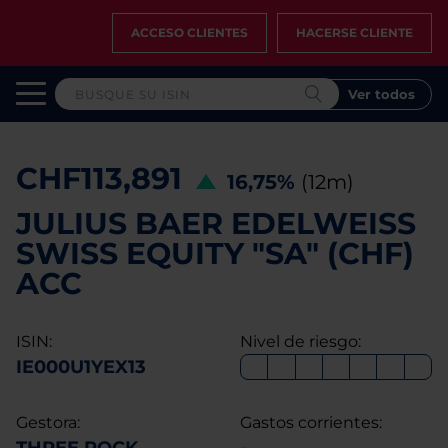
ACCESO CLIENTES
HACERSE CLIENTE
Ver todos
CHF113,891
16,75%
(12m)
JULIUS BAER EDELWEISS
SWISS EQUITY "SA" (CHF)
ACC
ISIN:
Nivel de riesgo:
IE000U1YEX13
Gestora:
Gastos corrientes: