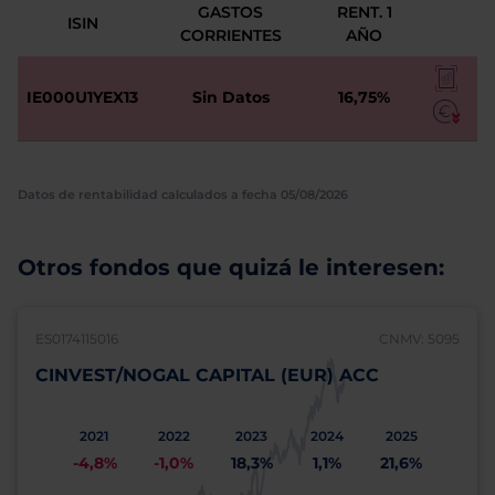
GASTOS
RENT. 1
ISIN
CORRIENTES
AÑO
IE000U1YEX13
Sin Datos
16,75%
Datos de rentabilidad calculados a fecha 05/08/2026
Otros fondos que quizá le interesen:
ES0174115016
CNMV: 5095
CINVEST/NOGAL CAPITAL (EUR) ACC
2021
2022
2023
2024
2025
-4,8%
-1,0%
18,3%
1,1%
21,6%