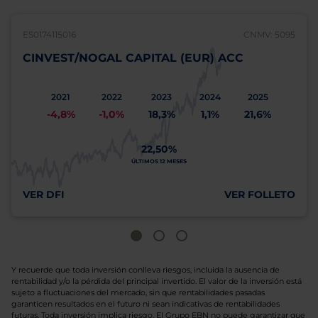
ES0174115016
CNMV: 5095
CINVEST/NOGAL CAPITAL (EUR) ACC
2021
2022
2023
2024
2025
-4,8%
-1,0%
18,3%
1,1%
21,6%
22,50%
ÚLTIMOS 12 MESES
VER DFI
VER FOLLETO
Y recuerde que toda inversión conlleva riesgos, incluida la ausencia de
rentabilidad y/o la pérdida del principal invertido. El valor de la inversión está
sujeto a fluctuaciones del mercado, sin que rentabilidades pasadas
garanticen resultados en el futuro ni sean indicativas de rentabilidades
futuras. Toda inversión implica riesgo. El Grupo EBN no puede garantizar que