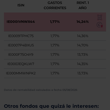
GASTOS
RENT. 1
ISIN
CORRIENTES
AÑO
IE000IVNWX44
1,77%
14,24%
IE0009TPHC75
1,77%
14,36%
IE0007P4BXU5
1,77%
14,70%
IE000F75O4Y9
1,77%
13,73%
IE000JEQKLW7
1,77%
14,35%
IE000MMWNPK2
1,77%
13,73%
Datos de rentabilidad calculados a fecha 05/08/2026
Otros fondos que quizá le interesen: