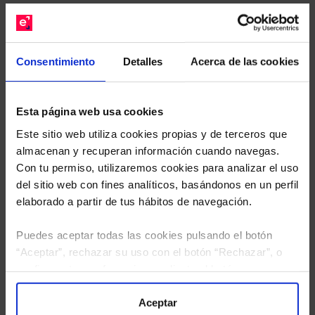
gratuito de su cartera.
Descárguese el archivo
e indíquenos los ISINs de
Consentimiento
Detalles
Acerca de las cookies
sus Fondos y nuestros expertos le enviarán un
estudio gratuito de sus alternativas de Clases
Limpias con las que podrá ahorrar en sus costes.
Esta página web usa cookies
Este sitio web utiliza cookies propias y de terceros que
almacenan y recuperan información cuando navegas.
Con tu permiso, utilizaremos cookies para analizar el uso
del sitio web con fines analíticos, basándonos en un perfil
elaborado a partir de tus hábitos de navegación.
Puedes aceptar todas las cookies pulsando el botón
“Aceptar”, rechazar su uso con el botón “Rechazar”, o
configurar tus preferencias mediante el botón
“Configuración”. Consulta nuestra
Política
de Cookies
para más información.
Aceptar