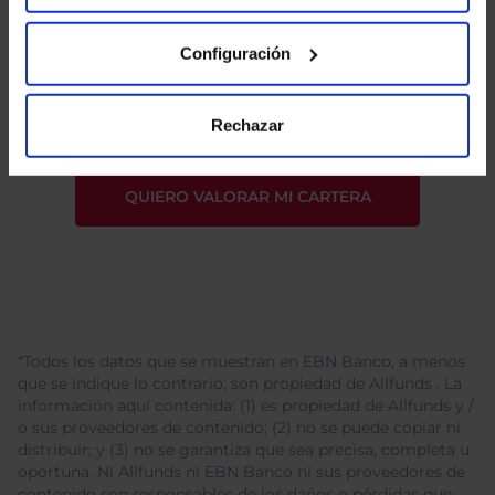
He leído
la política de privacidad
y consiento el
Configuración
tratamiento de mis datos personales.
Rechazar
*Todos los datos que se muestran en EBN Banco, a menos
que se indique lo contrario, son propiedad de Allfunds . La
información aquí contenida: (1) es propiedad de Allfunds y /
o sus proveedores de contenido; (2) no se puede copiar ni
distribuir; y (3) no se garantiza que sea precisa, completa u
oportuna. Ni Allfunds ni EBN Banco ni sus proveedores de
contenido son responsables de los daños o pérdidas que