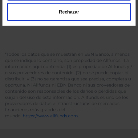
Rechazar
*Todos los datos que se muestran en EBN Banco, a menos
que se indique lo contrario, son propiedad de Allfunds . La
información aquí contenida: (1) es propiedad de Allfunds y /
o sus proveedores de contenido; (2) no se puede copiar ni
distribuir; y (3) no se garantiza que sea precisa, completa u
oportuna. Ni Allfunds ni EBN Banco ni sus proveedores de
contenido son responsables de los daños o pérdidas que
surjan del uso de esta información. Allfunds es uno de los
proveedores de datos e infraestructuras de mercados
financieros más grandes del
mundo.
https://www.allfunds.com
.