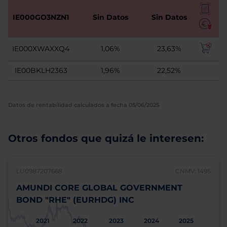
IE000GO3NZN1
Sin Datos
Sin Datos
IE000XWAXXQ4
1,06%
23,63%
IE00BKLH2363
1,96%
22,52%
Datos de rentabilidad calculados a fecha 05/06/2025
Otros fondos que quizá le interesen:
LU0987207668
CNMV: 1495
AMUNDI CORE GLOBAL GOVERNMENT
BOND "RHE" (EURHDG) INC
2021
2022
2023
2024
2025