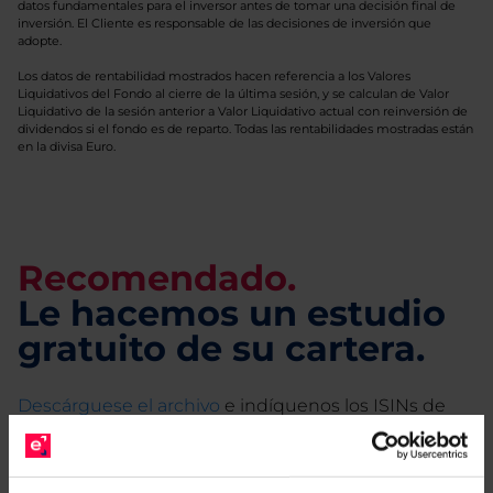
datos fundamentales para el inversor antes de tomar una decisión final de
inversión. El Cliente es responsable de las decisiones de inversión que
adopte.
Los datos de rentabilidad mostrados hacen referencia a los Valores
Liquidativos del Fondo al cierre de la última sesión, y se calculan de Valor
Liquidativo de la sesión anterior a Valor Liquidativo actual con reinversión de
dividendos si el fondo es de reparto. Todas las rentabilidades mostradas están
en la divisa Euro.
Recomendado.
Le hacemos un estudio
gratuito de su cartera.
Descárguese el archivo
e indíquenos los ISINs de
sus Fondos y nuestros expertos le enviarán un
estudio gratuito de sus alternativas de Clases
Limpias con las que podrá ahorrar en sus costes.