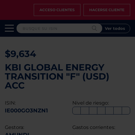
ACCESO CLIENTES
HACERSE CLIENTE
Ver todos
$9,634
KBI GLOBAL ENERGY
TRANSITION "F" (USD)
ACC
ISIN:
Nivel de riesgo:
IE000GO3NZN1
Gestora:
Gastos corrientes: