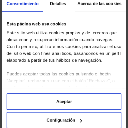
Consentimiento
Detalles
Acerca de las cookies
Esta página web usa cookies
Este sitio web utiliza cookies propias y de terceros que
almacenan y recuperan información cuando navegas.
Con tu permiso, utilizaremos cookies para analizar el uso
del sitio web con fines analíticos, basándonos en un perfil
elaborado a partir de tus hábitos de navegación.
Puedes aceptar todas las cookies pulsando el botón
“Aceptar”, rechazar su uso con el botón “Rechazar”, o
configurar tus preferencias mediante el botón
“Configuración”. Consulta nuestra
Política
He leído
la política de privacidad
y consiento el
de Cookies
para más información.
Aceptar
tratamiento de mis datos personales.
Configuración