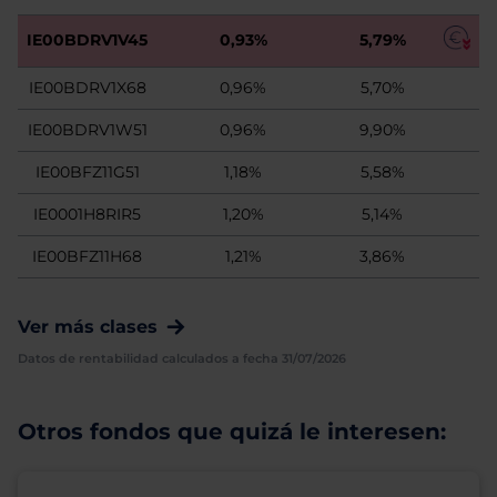
IE00BDRV1V45
0,93%
5,79%
IE00BDRV1X68
0,96%
5,70%
IE00BDRV1W51
0,96%
9,90%
IE00BFZ11G51
1,18%
5,58%
IE0001H8RIR5
1,20%
5,14%
IE00BFZ11H68
1,21%
3,86%
Ver más clases
Datos de rentabilidad calculados a fecha 31/07/2026
Otros fondos que quizá le interesen: