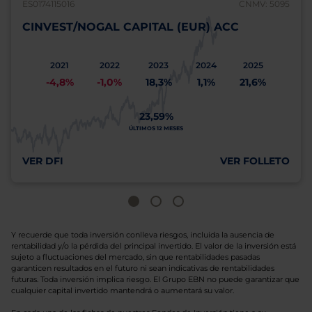
ES0174115016
CNMV: 5095
CINVEST/NOGAL CAPITAL (EUR) ACC
2021
2022
2023
2024
2025
-4,8%
-1,0%
18,3%
1,1%
21,6%
23,59%
ÚLTIMOS 12 MESES
VER DFI
VER FOLLETO
Y recuerde que toda inversión conlleva riesgos, incluida la ausencia de
rentabilidad y/o la pérdida del principal invertido. El valor de la inversión está
sujeto a fluctuaciones del mercado, sin que rentabilidades pasadas
garanticen resultados en el futuro ni sean indicativas de rentabilidades
futuras. Toda inversión implica riesgo. El Grupo EBN no puede garantizar que
cualquier capital invertido mantendrá o aumentará su valor.