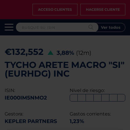
ACCESO CLIENTES
HACERSE CLIENTE
Ver todos
€132,552
3,88%
(12m)
TYCHO ARETE MACRO "SI"
(EURHDG) INC
ISIN:
Nivel de riesgo:
IE000IM5NMO2
Gestora:
Gastos corrientes:
KEPLER PARTNERS
1,23%