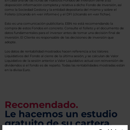
En cada una de las fichas de nuestros Fondos de Inversión tiene a su
disposición información completa y relativa a dicho Fondo de Inversión, así
como la Sociedad Gestora y la entidad depositaria del mismo y sobre el
Folleto (clicando en «ver informe») y el DFI (clicando en «ver ficha»).
Esto es una comunicación publicitaria. EBN no está recomendando la
compra de estos Fondos en concreto. Consulte el folleto y el documento de
datos fundamentales para el inversor antes de tomar una decisión final de
inversión. El Cliente es responsable de las decisiones de inversión que
adopte.
Los datos de rentabilidad mostrados hacen referencia a los Valores
Liquidativos del Fondo al cierre de la última sesión, y se calculan de Valor
Liquidativo de la sesión anterior a Valor Liquidativo actual con reinversión de
dividendos si el fondo es de reparto. Todas las rentabilidades mostradas están
en la divisa Euro.
Recomendado.
Le hacemos un estudio
gratuito de su cartera.