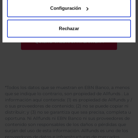
He leído
la política de privacidad
y consiento el
tratamiento de mis datos personales.
Configuración
Rechazar
*Todos los datos que se muestran en EBN Banco, a menos
que se indique lo contrario, son propiedad de Allfunds . La
información aquí contenida: (1) es propiedad de Allfunds y /
o sus proveedores de contenido; (2) no se puede copiar ni
distribuir; y (3) no se garantiza que sea precisa, completa u
oportuna. Ni Allfunds ni EBN Banco ni sus proveedores de
contenido son responsables de los daños o pérdidas que
surjan del uso de esta información. Allfunds es uno de los
proveedores de datos e infraestructuras de mercados