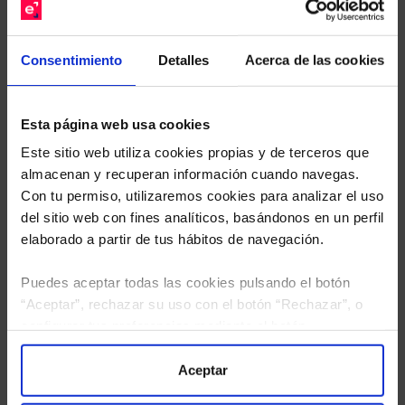
Descárguese el archivo
e indíquenos los ISINs de
sus Fondos y nuestros expertos le enviarán un
Consentimiento
Detalles
Acerca de las cookies
estudio gratuito de sus alternativas de Clases
Limpias con las que podrá ahorrar en sus costes.
Esta página web usa cookies
Este sitio web utiliza cookies propias y de terceros que
almacenan y recuperan información cuando navegas.
Con tu permiso, utilizaremos cookies para analizar el uso
del sitio web con fines analíticos, basándonos en un perfil
elaborado a partir de tus hábitos de navegación.
Puedes aceptar todas las cookies pulsando el botón
“Aceptar”, rechazar su uso con el botón “Rechazar”, o
configurar tus preferencias mediante el botón
“Configuración”. Consulta nuestra
Política
de Cookies
para más información.
Aceptar