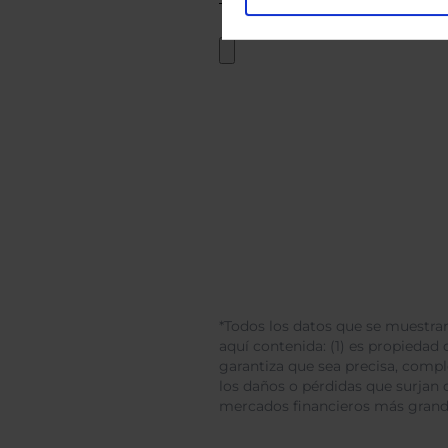
*Todos los datos que se muestran
aquí contenida: (1) es propiedad d
garantiza que sea precisa, comp
los daños o pérdidas que surjan 
mercados financieros más gran