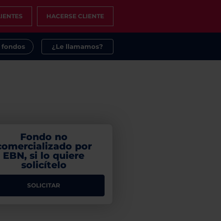
IENTES
HACERSE CLIENTE
s fondos
¿Le llamamos?
Fondo no
comercializado por
EBN, si lo quiere
solicítelo
SOLICITAR