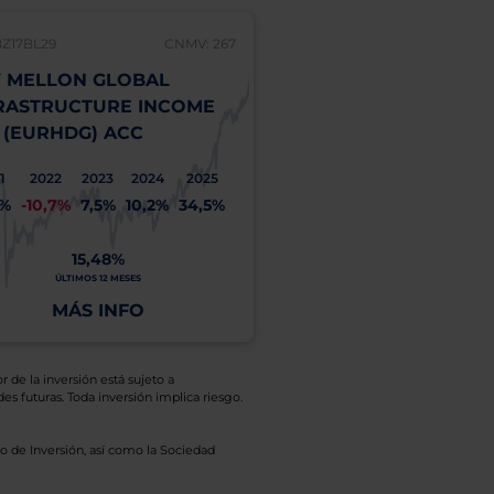
BZ17BL29
CNMV: 267
 MELLON GLOBAL
RASTRUCTURE INCOME
 (EURHDG) ACC
1
2022
2023
2024
2025
1%
-10,7%
7,5%
10,2%
34,5%
15,48%
ÚLTIMOS 12 MESES
MÁS INFO
r de la inversión está sujeto a
es futuras. Toda inversión implica riesgo.
o de Inversión, así como la Sociedad