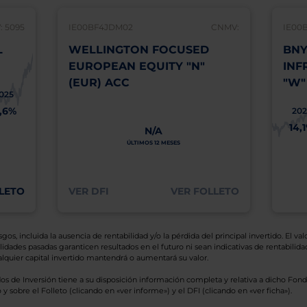
 5095
IE00BF4JDM02
CNMV:
IE00
L
WELLINGTON FOCUSED
BNY
EUROPEAN EQUITY "N"
INF
(EUR) ACC
"W"
025
1,6%
202
14,
N/A
ÚLTIMOS 12 MESES
LETO
VER DFI
VER FOLLETO
os, incluida la ausencia de rentabilidad y/o la pérdida del principal invertido. El valo
idades pasadas garanticen resultados en el futuro ni sean indicativas de rentabilidad
quier capital invertido mantendrá o aumentará su valor.
os de Inversión tiene a su disposición información completa y relativa a dicho Fond
y sobre el Folleto (clicando en «ver informe») y el DFI (clicando en «ver ficha»).