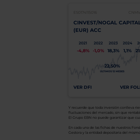
ES0174115016
CNMV:
CINVEST/NOGAL CAPITA
(EUR) ACC
2021
2022
2023
2024
2
-4,8%
-1,0%
18,3%
1,1%
2
22,50%
ÚLTIMOS 12 MESES
VER DFI
VER FOL
Y recuerde que toda inversión conlleva riesg
fluctuaciones del mercado, sin que rentabil
El Grupo EBN no puede garantizar que cual
En cada una de las fichas de nuestros Fond
Gestora y la entidad depositaria del mismo 