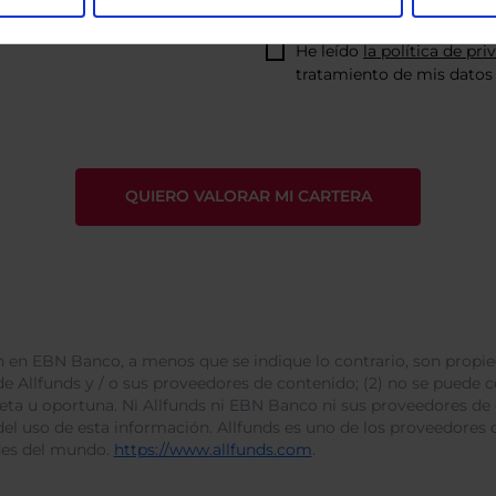
He leído
la política de pri
tratamiento de mis datos 
 en EBN Banco, a menos que se indique lo contrario, son propie
e Allfunds y / o sus proveedores de contenido; (2) no se puede cop
leta u oportuna. Ni Allfunds ni EBN Banco ni sus proveedores de
del uso de esta información. Allfunds es uno de los proveedores d
des del mundo.
https://www.allfunds.com
.