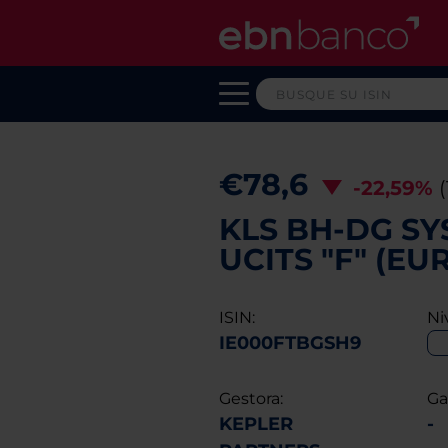
€78,6
-22,59%
KLS BH-DG SY
UCITS "F" (E
ISIN:
Ni
IE000FTBGSH9
Gestora:
Ga
KEPLER
-