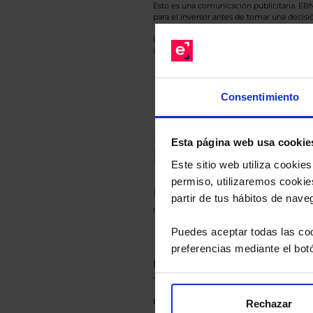
Esto es una comunicación publicitaria. E
para el inversor antes de tomar una decisió
Los datos de rentabilidad mostrados hacen r
anterior a Valor Liquidativo actual con rein
Consentimiento
Recomendad
Esta página web usa cookie
Le hacemos un
Este sitio web utiliza cooki
permiso, utilizaremos cookies
Descárguese el archivo
e ind
partir de tus hábitos de nave
de sus alternativas de Clases
Puedes aceptar todas las coo
preferencias mediante el bot
Rechazar