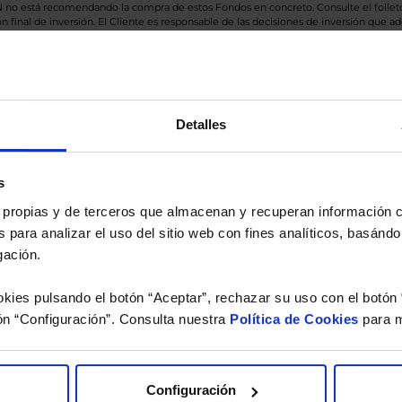
BN no está recomendando la compra de estos Fondos en concreto. Consulte el foll
n final de inversión. El Cliente es responsable de las decisiones de inversión que ad
eferencia a los Valores Liquidativos del Fondo al cierre de la última sesión, y se cal
versión de dividendos si el fondo es de reparto. Todas las rentabilidades mostradas es
Detalles
o.
s
 estudio gratuito de su ca
es propias y de terceros que almacenan y recuperan información
 para analizar el uso del sitio web con fines analíticos, basándo
íquenos los ISINs de sus Fondos y nuestros expertos le e
gación.
 Limpias con las que podrá ahorrar en sus costes.
kies pulsando el botón “Aceptar”, rechazar su uso con el botón 
ón “Configuración”. Consulta nuestra
Política de Cookies
para m
Configuración