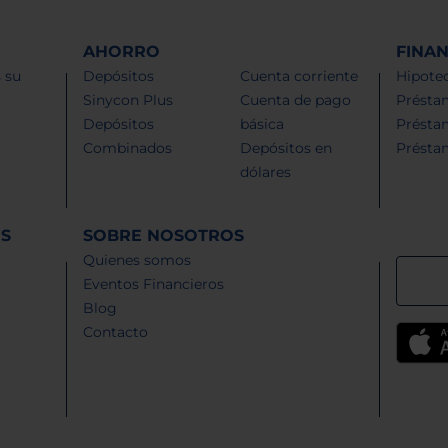
AHORRO
FINA
 su
Depósitos
Cuenta corriente
Hipotec
Sinycon Plus
Cuenta de pago
Présta
Depósitos
básica
Présta
Combinados
Depósitos en
Présta
dólares
ES
SOBRE NOSOTROS
Quienes somos
Eventos Financieros
Blog
Contacto