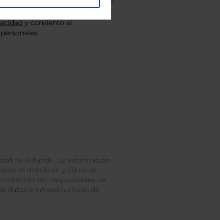
vacidad
y consiento el
personales.
dad de Allfunds . La información
iar ni distribuir; y (3) no se
 contenido son responsables de
e datos e infraestructuras de