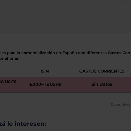
les para la comercialización en España con diferentes Gastos Corri
e ahorrar.
ISIN
GASTOS CORRIENTES
G UCITS
IE000FTBGSH9
Sin Datos
Datos de re
á le interesen: