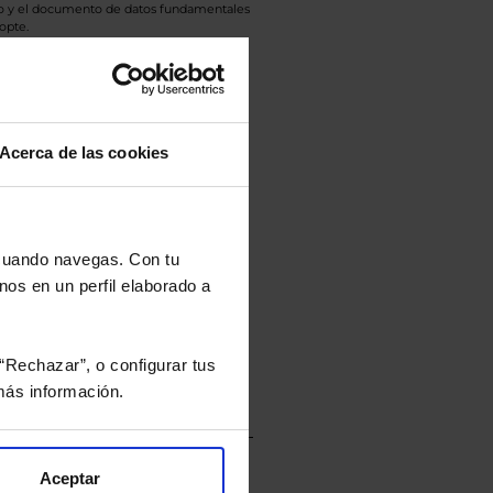
eto y el documento de datos fundamentales
opte.
culan de Valor Liquidativo de la sesión
tán en la divisa Euro.
Acerca de las cookies
rtera.
 cuando navegas. Con tu
nos en un perfil elaborado a
nviarán un estudio gratuito
“Rechazar”, o configurar tus
ás información.
Aceptar