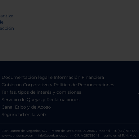
Documentación legal e Información Financiera
Gobierno Corporativo y Política de Remuneraciones
Tarifas, tipos de interés y comisiones
Servicio de Quejas y Reclamaciones
Canal Ético y de Acoso
Seguridad en la web
EBN Banco de Negocios, S.A. – Paseo de Recoletos, 29 28004 Madrid – Tf. (+34) 917 009 
www.ebnbanco.com – info@ebnbanco.com – CIF: A-28763043 Inscrito en el R.M. Madrid, T