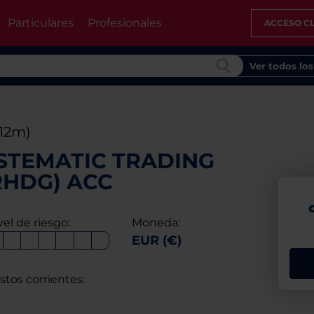
Particulares
Profesionales
ACCESO CL
Ver todos lo
(12m)
STEMATIC TRADING
URHDG) ACC
vel de riesgo:
Moneda:
EUR (€)
stos corrientes: