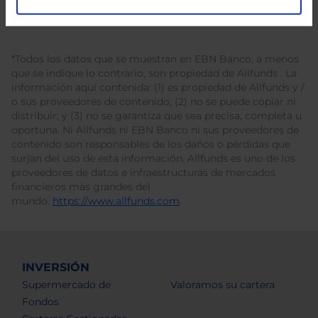
*Todos los datos que se muestran en EBN Banco, a menos
que se indique lo contrario, son propiedad de Allfunds . La
información aquí contenida: (1) es propiedad de Allfunds y /
o sus proveedores de contenido; (2) no se puede copiar ni
distribuir; y (3) no se garantiza que sea precisa, completa u
oportuna. Ni Allfunds ni EBN Banco ni sus proveedores de
contenido son responsables de los daños o pérdidas que
surjan del uso de esta información. Allfunds es uno de los
proveedores de datos e infraestructuras de mercados
financieros más grandes del
mundo.
https://www.allfunds.com
.
INVERSIÓN
Supermercado de
Valoramos su cartera
Fondos