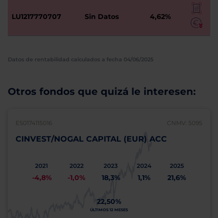
LU1217770707
Sin Datos
4,62%
Datos de rentabilidad calculados a fecha 04/06/2025
Otros fondos que quizá le interesen:
ES0174115016
CNMV: 5095
CINVEST/NOGAL CAPITAL (EUR) ACC
2021
2022
2023
2024
2025
-4,8%
-1,0%
18,3%
1,1%
21,6%
22,50%
ÚLTIMOS 12 MESES