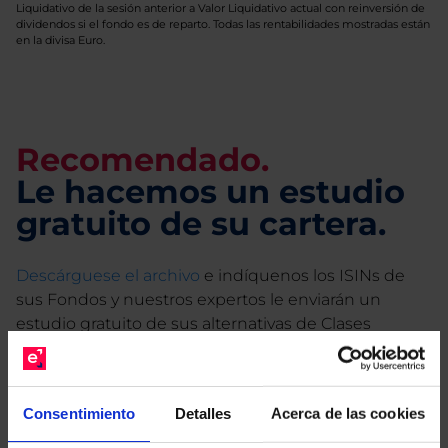
Liquidativo de la sesión anterior a Valor Liquidativo actual con reinversión de
dividendos si el fondo es de reparto. Todas las rentabilidades mostradas están
en la divisa Euro.
Recomendado.
Le hacemos un estudio
gratuito de su cartera.
Descárguese el archivo
e indíquenos los ISINs de
sus Fondos y nuestros expertos le enviarán un
estudio gratuito de sus alternativas de Clases
Limpias con las que podrá ahorrar en sus costes.
Consentimiento
Detalles
Acerca de las cookies