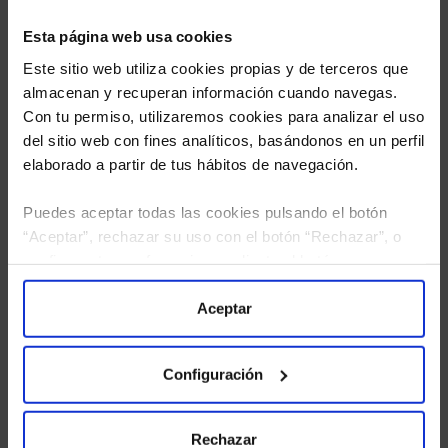
Esta página web usa cookies
Este sitio web utiliza cookies propias y de terceros que
almacenan y recuperan información cuando navegas.
Con tu permiso, utilizaremos cookies para analizar el uso
del sitio web con fines analíticos, basándonos en un perfil
elaborado a partir de tus hábitos de navegación.
Puedes aceptar todas las cookies pulsando el botón
“Aceptar”, rechazar su uso con el botón “Rechazar”, o
He leído
la política de privacidad
y consiento el
configurar tus preferencias mediante el botón
tratamiento de mis datos personales.
“Configuración”. Consulta nuestra
Política
de Cookies
para más información.
Aceptar
Configuración
Rechazar