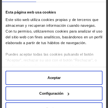
Esta página web usa cookies
Este sitio web utiliza cookies propias y de terceros que
almacenan y recuperan información cuando navegas.
Con tu permiso, utilizaremos cookies para analizar el uso
del sitio web con fines analíticos, basándonos en un perfil
elaborado a partir de tus hábitos de navegación.
Puedes aceptar todas las cookies pulsando el botón
“Aceptar”, rechazar su uso con el botón “Rechazar”, o
configurar tus preferencias mediante el botón
He leído
la política de privacidad
y consiento el
“Configuración”. Consulta nuestra
Política
tratamiento de mis datos personales.
de Cookies
para más información.
Aceptar
Configuración