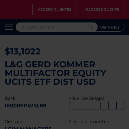
ACCESO CLIENTES
HACERSE CLIENTE
Ver todos
$13,1022
L&G GERD KOMMER
MULTIFACTOR EQUITY
UCITS ETF DIST USD
ISIN:
Nivel de riesgo:
IE000FPWSL69
Gestora:
Gastos corrientes: