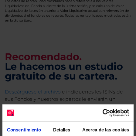
Los datos de rentabilidad mostrados hacen referencia a los Valores
Liquidativos del Fondo al cierre de la última sesión, y se calculan de Valor
Liquidativo de la sesión anterior a Valor Liquidativo actual con reinversión de
dividendos si el fondo es de reparto. Todas las rentabilidades mostradas están
en la divisa Euro.
Recomendado.
Le hacemos un estudio
gratuito de su cartera.
Descárguese el archivo
e indíquenos los ISINs de
sus Fondos y nuestros expertos le enviarán un
estudio gratuito de sus alternativas de Clases
Limpias con las que podrá ahorrar en sus costes.
Consentimiento
Detalles
Acerca de las cookies