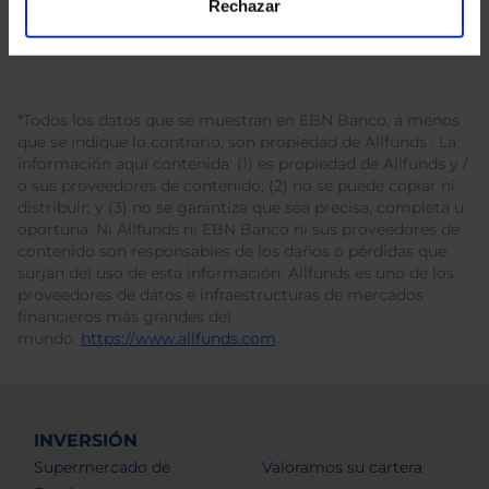
Rechazar
*Todos los datos que se muestran en EBN Banco, a menos
que se indique lo contrario, son propiedad de Allfunds . La
información aquí contenida: (1) es propiedad de Allfunds y /
o sus proveedores de contenido; (2) no se puede copiar ni
distribuir; y (3) no se garantiza que sea precisa, completa u
oportuna. Ni Allfunds ni EBN Banco ni sus proveedores de
contenido son responsables de los daños o pérdidas que
surjan del uso de esta información. Allfunds es uno de los
proveedores de datos e infraestructuras de mercados
financieros más grandes del
mundo.
https://www.allfunds.com
.
INVERSIÓN
Supermercado de
Valoramos su cartera