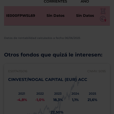
CORRIENTES
AÑO
IE000FPWSL69
Sin Datos
Sin Datos
Datos de rentabilidad calculados a fecha 06/06/2025
Otros fondos que quizá le interesen:
ES0174115016
CNMV: 5095
CINVEST/NOGAL CAPITAL (EUR) ACC
2021
2022
2023
2024
2025
-4,8%
-1,0%
18,3%
1,1%
21,6%
22,50%