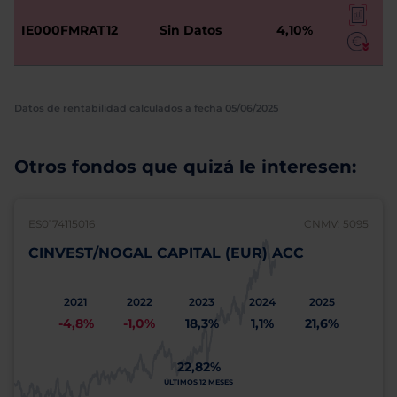
IE000FMRAT12
Sin Datos
4,10%
Datos de rentabilidad calculados a fecha 05/06/2025
Otros fondos que quizá le interesen:
ES0174115016
CNMV: 5095
CINVEST/NOGAL CAPITAL (EUR) ACC
2021
2022
2023
2024
2025
-4,8%
-1,0%
18,3%
1,1%
21,6%
22,82%
ÚLTIMOS 12 MESES