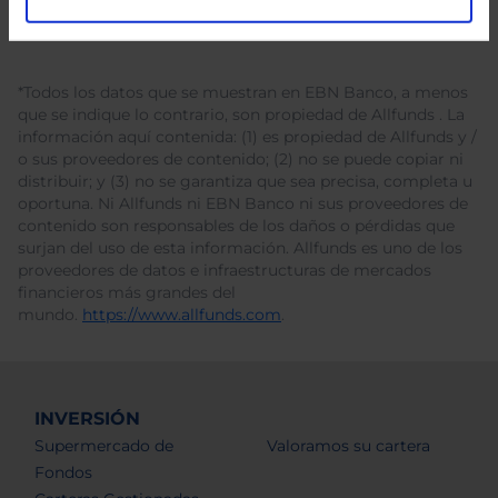
*Todos los datos que se muestran en EBN Banco, a menos
que se indique lo contrario, son propiedad de Allfunds . La
información aquí contenida: (1) es propiedad de Allfunds y /
o sus proveedores de contenido; (2) no se puede copiar ni
distribuir; y (3) no se garantiza que sea precisa, completa u
oportuna. Ni Allfunds ni EBN Banco ni sus proveedores de
contenido son responsables de los daños o pérdidas que
surjan del uso de esta información. Allfunds es uno de los
proveedores de datos e infraestructuras de mercados
financieros más grandes del
mundo.
https://www.allfunds.com
.
INVERSIÓN
Supermercado de
Valoramos su cartera
Fondos