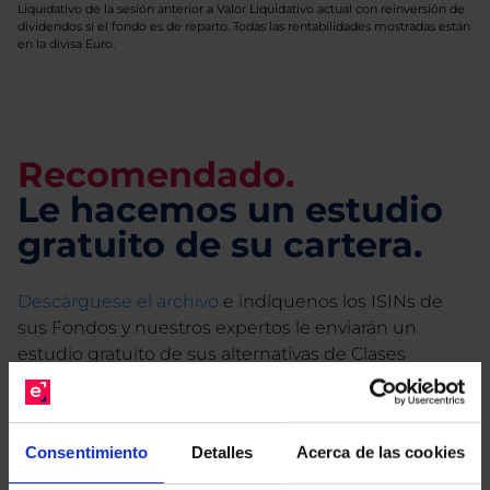
Liquidativo de la sesión anterior a Valor Liquidativo actual con reinversión de
dividendos si el fondo es de reparto. Todas las rentabilidades mostradas están
en la divisa Euro.
Recomendado.
Le hacemos un estudio
gratuito de su cartera.
Descárguese el archivo
e indíquenos los ISINs de
sus Fondos y nuestros expertos le enviarán un
estudio gratuito de sus alternativas de Clases
Limpias con las que podrá ahorrar en sus costes.
Consentimiento
Detalles
Acerca de las cookies