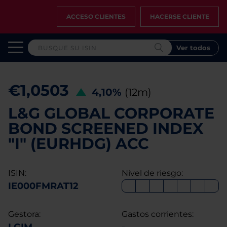
ACCESO CLIENTES
HACERSE CLIENTE
Ver todos
€1,0503
4,10%
(12m)
L&G GLOBAL CORPORATE
BOND SCREENED INDEX
"I" (EURHDG) ACC
ISIN:
Nivel de riesgo:
IE000FMRAT12
Gestora:
Gastos corrientes: