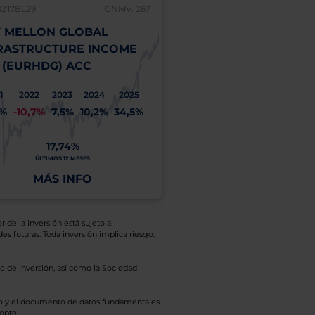
BZ17BL29
CNMV: 267
 MELLON GLOBAL
RASTRUCTURE INCOME
 (EURHDG) ACC
1
2022
2023
2024
2025
1%
-10,7%
7,5%
10,2%
34,5%
17,74%
ÚLTIMOS 12 MESES
MÁS INFO
r de la inversión está sujeto a
es futuras. Toda inversión implica riesgo.
o de Inversión, así como la Sociedad
eto y el documento de datos fundamentales
opte.