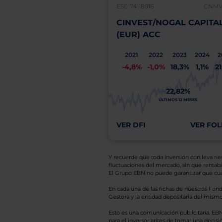
ES0174115016
CNMV:
CINVEST/NOGAL CAPITA
(EUR) ACC
2021
2022
2023
2024
2
-4,8%
-1,0%
18,3%
1,1%
2
22,82%
ÚLTIMOS 12 MESES
VER DFI
VER FOL
Y recuerde que toda inversión conlleva riesg
fluctuaciones del mercado, sin que rentabil
El Grupo EBN no puede garantizar que cual
En cada una de las fichas de nuestros Fond
Gestora y la entidad depositaria del mismo 
Esto es una comunicación publicitaria. E
para el inversor antes de tomar una decisió