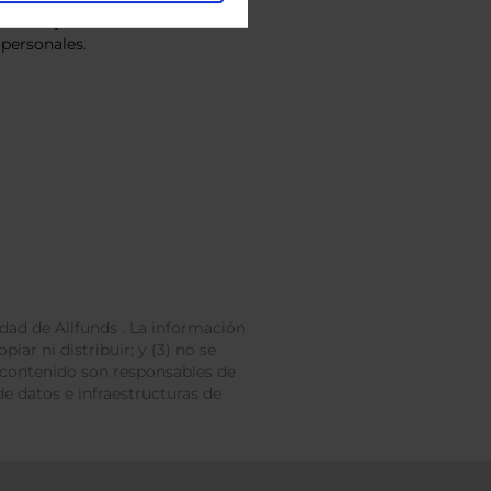
vacidad
y consiento el
personales.
dad de Allfunds . La información
iar ni distribuir; y (3) no se
 contenido son responsables de
e datos e infraestructuras de