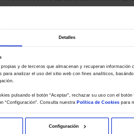
eferencia a los Valores Liquidativos del Fondo al cierre de la última sesión, y se cal
versión de dividendos si el fondo es de reparto. Todas las rentabilidades mostradas es
Detalles
o.
 estudio gratuito de su ca
s
es propias y de terceros que almacenan y recuperan información
 para analizar el uso del sitio web con fines analíticos, basándo
íquenos los ISINs de sus Fondos y nuestros expertos le e
gación.
 Limpias con las que podrá ahorrar en sus costes.
kies pulsando el botón “Aceptar”, rechazar su uso con el botón 
ón “Configuración”. Consulta nuestra
Política de Cookies
para m
Configuración