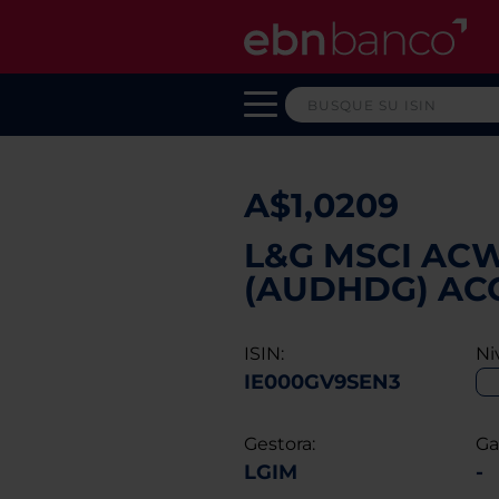
A$1,0209
L&G MSCI ACWI
(AUDHDG) AC
ISIN:
Ni
IE000GV9SEN3
Gestora:
Ga
LGIM
-