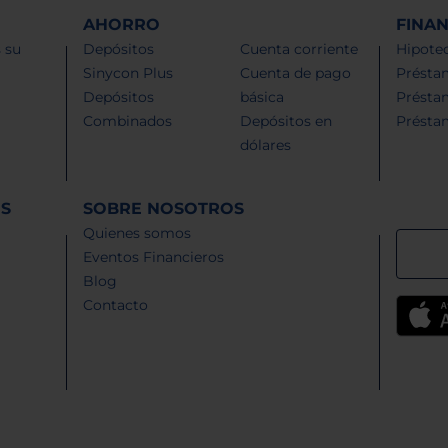
AHORRO
FINA
 su
Depósitos
Cuenta corriente
Hipotec
Sinycon Plus
Cuenta de pago
Présta
Depósitos
básica
Présta
Combinados
Depósitos en
Présta
dólares
ES
SOBRE NOSOTROS
Quienes somos
Eventos Financieros
Blog
Contacto