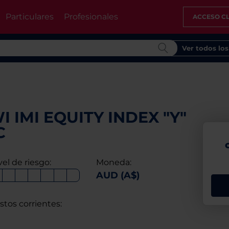
Particulares
Profesionales
ACCESO CL
Ver todos lo
 IMI EQUITY INDEX "Y"
C
vel de riesgo:
Moneda:
AUD (A$)
stos corrientes: