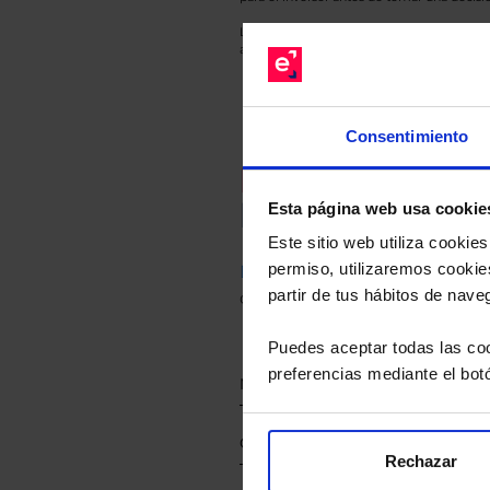
Los datos de rentabilidad mostrados hacen r
anterior a Valor Liquidativo actual con rein
Consentimiento
Recomendad
Le hacemos un
Esta página web usa cookie
Este sitio web utiliza cooki
permiso, utilizaremos cookies
Descárguese el archivo
e ind
partir de tus hábitos de nave
de sus alternativas de Clases
Puedes aceptar todas las coo
preferencias mediante el bot
Rechazar