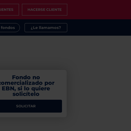
IENTES
HACERSE CLIENTE
s fondos
¿Le llamamos?
Fondo no
comercializado por
EBN, si lo quiere
solicítelo
SOLICITAR