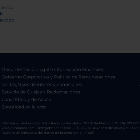
Documentación legal e Información Financiera
Gobierno Corporativo y Política de Remuneraciones
Tarifas, tipos de interés y comisiones
Servicio de Quejas y Reclamaciones
Canal Ético y de Acoso
Seguridad en la web
EBN Banco de Negocios, S.A. – Paseo de Recoletos, 29 28004 Madrid – Tf. (+34) 917 009 
www.ebnbanco.com – info@ebnbanco.com – CIF: A-28763043 Inscrito en el R.M. Madrid, T
Registro de Entidades del Banco de España con el nº 0211