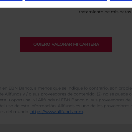
He leído
la política de pri
tratamiento de mis datos 
 en EBN Banco, a menos que se indique lo contrario, son propie
e Allfunds y / o sus proveedores de contenido; (2) no se puede cop
leta u oportuna. Ni Allfunds ni EBN Banco ni sus proveedores de
del uso de esta información. Allfunds es uno de los proveedores d
des del mundo.
https://www.allfunds.com
.