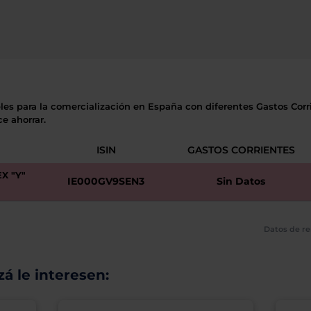
les para la comercialización en España con diferentes Gastos Corri
e ahorrar.
ISIN
GASTOS CORRIENTES
X "Y"
IE000GV9SEN3
Sin Datos
Datos de re
á le interesen: