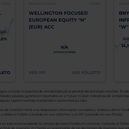
 5095
IE00BF4JDM02
CNMV:
IE00
L
WELLINGTON FOCUSED
BNY
EUROPEAN EQUITY "N"
INF
(EUR) ACC
"W"
025
1,6%
202
14,
N/A
ÚLTIMOS 12 MESES
LETO
VER DFI
VER FOLLETO
os, incluida la ausencia de rentabilidad y/o la pérdida del principal invertido. El valo
idades pasadas garanticen resultados en el futuro ni sean indicativas de rentabilidad
quier capital invertido mantendrá o aumentará su valor.
os de Inversión tiene a su disposición información completa y relativa a dicho Fond
y sobre el Folleto (clicando en «ver informe») y el DFI (clicando en «ver ficha»).
BN no está recomendando la compra de estos Fondos en concreto. Consulte el foll
n final de inversión. El Cliente es responsable de las decisiones de inversión que ad