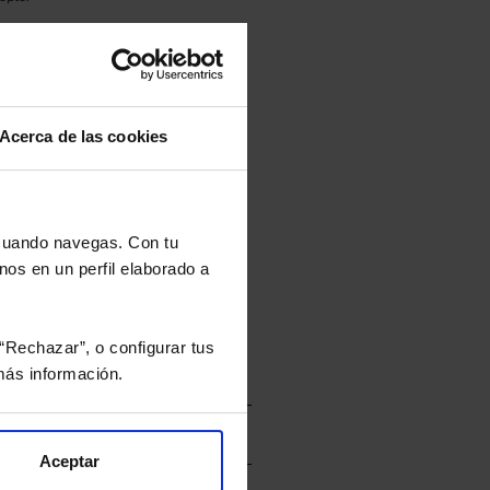
culan de Valor Liquidativo de la sesión
tán en la divisa Euro.
Acerca de las cookies
rtera.
 cuando navegas. Con tu
nos en un perfil elaborado a
nviarán un estudio gratuito
“Rechazar”, o configurar tus
ás información.
Aceptar