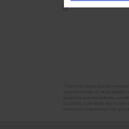
*Todos los datos que se muestran
aquí contenida: (1) es propiedad d
garantiza que sea precisa, comp
los daños o pérdidas que surjan 
mercados financieros más gran