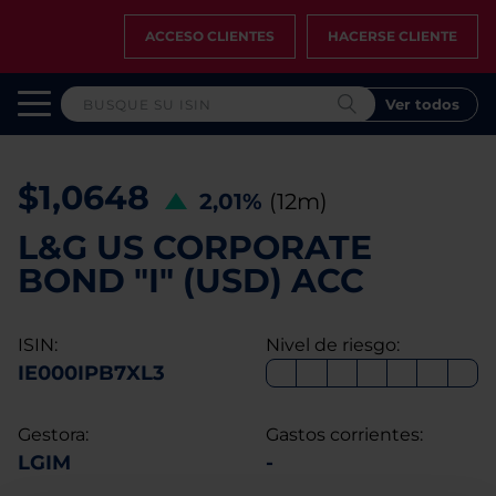
ACCESO CLIENTES
HACERSE CLIENTE
Ver todos
$1,0648
2,01%
(12m)
L&G US CORPORATE
BOND "I" (USD) ACC
ISIN:
Nivel de riesgo:
IE000IPB7XL3
Gestora:
Gastos corrientes:
LGIM
-