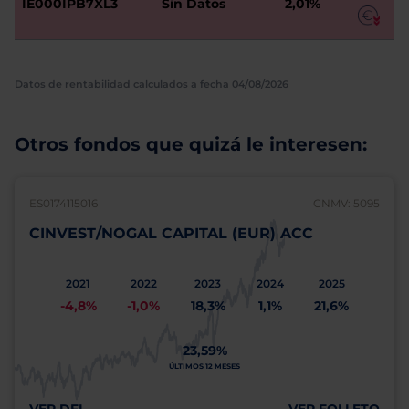
IE000IPB7XL3
Sin Datos
2,01%
Datos de rentabilidad calculados a fecha 04/08/2026
Otros fondos que quizá le interesen:
ES0174115016
CNMV: 5095
CINVEST/NOGAL CAPITAL (EUR) ACC
2021
2022
2023
2024
2025
-4,8%
-1,0%
18,3%
1,1%
21,6%
23,59%
ÚLTIMOS 12 MESES