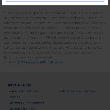
*Todos los datos que se muestran en EBN Banco, a menos
que se indique lo contrario, son propiedad de Allfunds . La
información aquí contenida: (1) es propiedad de Allfunds y /
o sus proveedores de contenido; (2) no se puede copiar ni
distribuir; y (3) no se garantiza que sea precisa, completa u
oportuna. Ni Allfunds ni EBN Banco ni sus proveedores de
contenido son responsables de los daños o pérdidas que
surjan del uso de esta información. Allfunds es uno de los
proveedores de datos e infraestructuras de mercados
financieros más grandes del
mundo.
https://www.allfunds.com
.
INVERSIÓN
Supermercado de
Valoramos su cartera
Fondos
Carteras Gestionadas
Cartera Liquidez