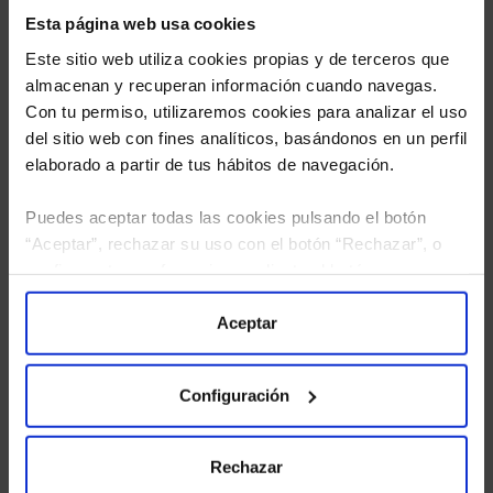
Esta página web usa cookies
Este sitio web utiliza cookies propias y de terceros que
almacenan y recuperan información cuando navegas.
Con tu permiso, utilizaremos cookies para analizar el uso
del sitio web con fines analíticos, basándonos en un perfil
elaborado a partir de tus hábitos de navegación.
Puedes aceptar todas las cookies pulsando el botón
He leído
la política de privacidad
y consiento el
“Aceptar”, rechazar su uso con el botón “Rechazar”, o
tratamiento de mis datos personales.
configurar tus preferencias mediante el botón
“Configuración”. Consulta nuestra
Política
de Cookies
para más información.
Aceptar
Configuración
Rechazar