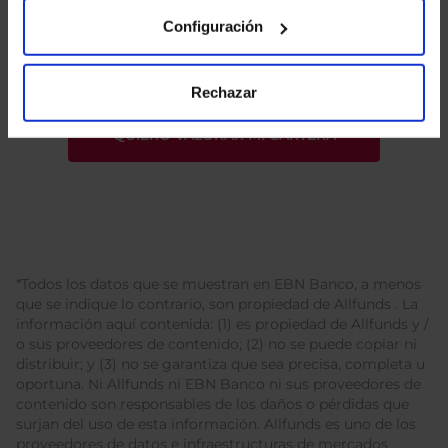
He leído
la política de privacidad
y consiento el
tratamiento de mis datos personales.
Configuración
Rechazar
*Todos los datos que se muestran en EBN Banco, a menos
que se indique lo contrario, son propiedad de Allfunds . La
información aquí contenida: (1) es propiedad de Allfunds y /
o sus proveedores de contenido; (2) no se puede copiar ni
distribuir; y (3) no se garantiza que sea precisa, completa u
oportuna. Ni Allfunds ni EBN Banco ni sus proveedores de
contenido son responsables de los daños o pérdidas que
surjan del uso de esta información. Allfunds es uno de los
proveedores de datos e infraestructuras de mercados