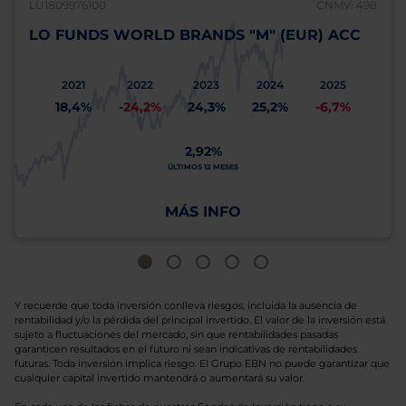
LU1809976100
CNMV: 498
LO FUNDS WORLD BRANDS "M" (EUR) ACC
2021
2022
2023
2024
2025
18,4%
-24,2%
24,3%
25,2%
-6,7%
2,92%
ÚLTIMOS 12 MESES
MÁS INFO
Y recuerde que toda inversión conlleva riesgos, incluida la ausencia de
rentabilidad y/o la pérdida del principal invertido. El valor de la inversión está
sujeto a fluctuaciones del mercado, sin que rentabilidades pasadas
garanticen resultados en el futuro ni sean indicativas de rentabilidades
futuras. Toda inversión implica riesgo. El Grupo EBN no puede garantizar que
cualquier capital invertido mantendrá o aumentará su valor.