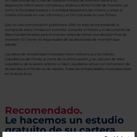
En cada una de las fichas de nuestros Fondos de Inversión tiene a su
disposición información completa y relativa a dicho Fondo de Inversión, así
como la Sociedad Gestora y la entidad depositaria del mismo y sobre el
Folleto (clicando en «ver informe») y el DFI (clicando en «ver ficha»).
Esto es una comunicación publicitaria. EBN no está recomendando la
compra de estos Fondos en concreto. Consulte el folleto y el documento de
datos fundamentales para el inversor antes de tomar una decisión final de
inversión. El Cliente es responsable de las decisiones de inversión que
adopte.
Los datos de rentabilidad mostrados hacen referencia a los Valores
Liquidativos del Fondo al cierre de la última sesión, y se calculan de Valor
Liquidativo de la sesión anterior a Valor Liquidativo actual con reinversión de
dividendos si el fondo es de reparto. Todas las rentabilidades mostradas están
en la divisa Euro.
Recomendado.
Le hacemos un estudio
gratuito de su cartera.