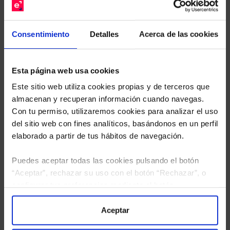
Descárguese el archivo
e indíquenos los ISINs de
sus Fondos y nuestros expertos le enviarán un
Consentimiento
Detalles
Acerca de las cookies
estudio gratuito de sus alternativas de Clases
Limpias con las que podrá ahorrar en sus costes.
Esta página web usa cookies
Este sitio web utiliza cookies propias y de terceros que
almacenan y recuperan información cuando navegas.
Con tu permiso, utilizaremos cookies para analizar el uso
del sitio web con fines analíticos, basándonos en un perfil
elaborado a partir de tus hábitos de navegación.
Puedes aceptar todas las cookies pulsando el botón
“Aceptar”, rechazar su uso con el botón “Rechazar”, o
configurar tus preferencias mediante el botón
“Configuración”. Consulta nuestra
Política
de Cookies
para más información.
Aceptar