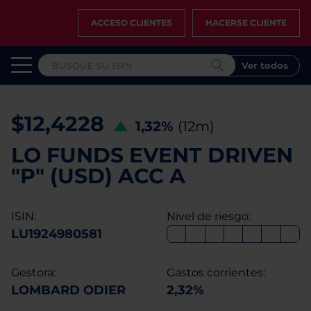
ACCESO CLIENTES
HACERSE CLIENTE
Ver todos
$12,4228
1,32%
(12m)
LO FUNDS EVENT DRIVEN
"P" (USD) ACC A
ISIN:
Nivel de riesgo:
LU1924980581
Gestora:
Gastos corrientes:
LOMBARD ODIER
2,32%