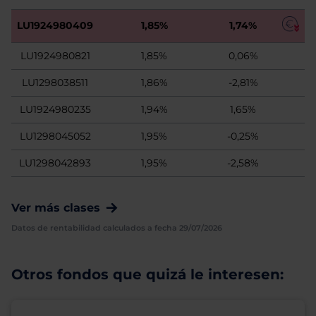
LU1924980409
1,85%
1,74%
LU1924980821
1,85%
0,06%
LU1298038511
1,86%
-2,81%
LU1924980235
1,94%
1,65%
LU1298045052
1,95%
-0,25%
LU1298042893
1,95%
-2,58%
Ver más clases
Datos de rentabilidad calculados a fecha 29/07/2026
Otros fondos que quizá le interesen: