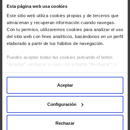
Esta página web usa cookies
Este sitio web utiliza cookies propias y de terceros que
almacenan y recuperan información cuando navegas.
Con tu permiso, utilizaremos cookies para analizar el uso
del sitio web con fines analíticos, basándonos en un perfil
elaborado a partir de tus hábitos de navegación.
Puedes aceptar todas las cookies pulsando el botón
He leído
la política de privacidad
y consiento el
“Aceptar”, rechazar su uso con el botón “Rechazar”, o
tratamiento de mis datos personales.
configurar tus preferencias mediante el botón
“Configuración”. Consulta nuestra
Política
de Cookies
para más información.
Aceptar
Configuración
Rechazar