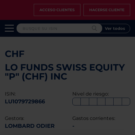
ACCESO CLIENTES
HACERSE CLIENTE
Ver todos
CHF
LO FUNDS SWISS EQUITY
"P" (CHF) INC
ISIN:
Nivel de riesgo:
LU1079729866
Gestora:
Gastos corrientes:
LOMBARD ODIER
-