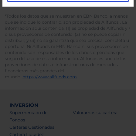
*Todos los datos que se muestran en EBN Banco, a menos
que se indique lo contrario, son propiedad de Allfunds . La
información aquí contenida: (1) es propiedad de Allfunds y /
o sus proveedores de contenido; (2) no se puede copiar ni
distribuir; y (3) no se garantiza que sea precisa, completa u
oportuna. Ni Allfunds ni EBN Banco ni sus proveedores de
contenido son responsables de los daños o pérdidas que
surjan del uso de esta información. Allfunds es uno de los
proveedores de datos e infraestructuras de mercados
financieros más grandes del
mundo.
https://www.allfunds.com
.
INVERSIÓN
Supermercado de
Valoramos su cartera
Fondos
Carteras Gestionadas
Cartera Liquidez