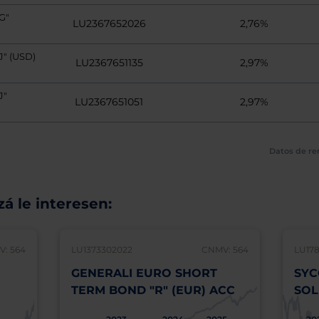
G"
LU2367652026
2,76%
" (USD)
LU2367651135
2,97%
J"
LU2367651051
2,97%
Datos de re
á le interesen:
: 564
LU1373302022
CNMV: 564
LU17
GENERALI EURO SHORT
SYC
TERM BOND "R" (EUR) ACC
SOL