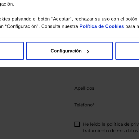
gación.
kies pulsando el botón “Aceptar”, rechazar su uso con el botón 
ón “Configuración”. Consulta nuestra
Política de Cookies
para m
o.
 estudio gratuito de su ca
Configuración
íquenos los ISINs de sus Fondos y nuestros expertos le e
 Limpias con las que podrá ahorrar en sus costes.
He leído
la política de pri
tratamiento de mis datos 