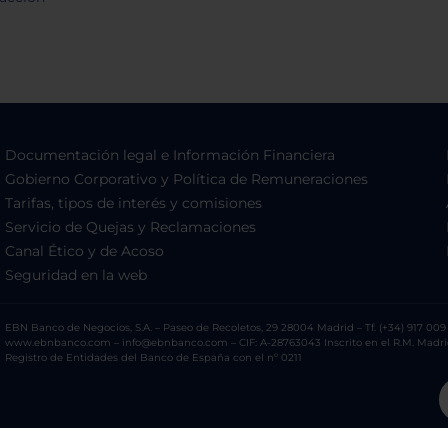
Documentación legal e Información Financiera
Gobierno Corporativo y Política de Remuneraciones
Tarifas, tipos de interés y comisiones
Servicio de Quejas y Reclamaciones
Canal Ético y de Acoso
Seguridad en la web
EBN Banco de Negocios, S.A. – Paseo de Recoletos, 29 28004 Madrid – Tf. (+34) 917 009 
www.ebnbanco.com – info@ebnbanco.com – CIF: A-28763043 Inscrito en el R.M. Madrid, T
Registro de Entidades del Banco de España con el nº 0211