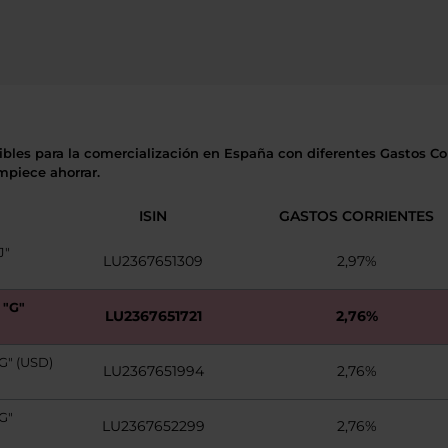
ibles para la comercialización en España con diferentes Gastos Cor
mpiece ahorrar.
ISIN
GASTOS CORRIENTES
J"
LU2367651309
2,97%
"G"
LU2367651721
2,76%
" (USD)
LU2367651994
2,76%
G"
LU2367652299
2,76%