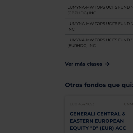
LUMYNA-MW TOPS UCITS FUND "
(GBPHDG) INC
LUMYNA-MW TOPS UCITS FUND "J
INC
LUMYNA-MW TOPS UCITS FUND "
(EURHDG) INC
Ver más clases
Otros fondos que quiz
LU0145471693
CNMV
GENERALI CENTRAL &
EASTERN EUROPEAN
EQUITY "D" (EUR) ACC