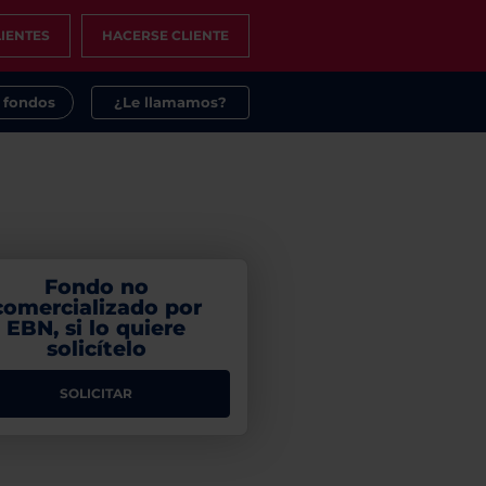
IENTES
HACERSE CLIENTE
s fondos
¿Le llamamos?
Fondo no
comercializado por
EBN, si lo quiere
solicítelo
SOLICITAR