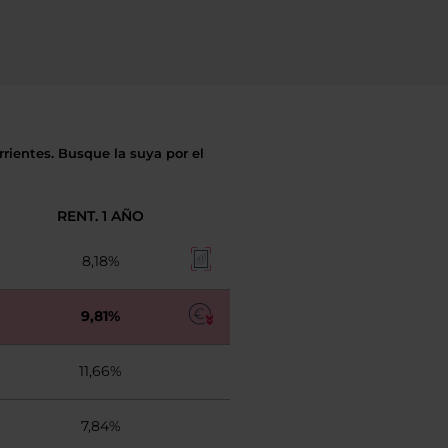
rientes. Busque la suya por el
RENT. 1 AÑO
8,18%
9,81%
11,66%
7,84%