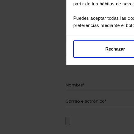
partir de tus hábitos de nave
Puedes aceptar todas las coo
preferencias mediante el bot
Recomendad
Le hacemos un
Rechazar
Descárguese el archivo
e ind
de sus alternativas de Clases