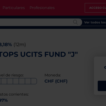
Particulares
Profesionales
ACCESO CL
Ver todos lo
8,18%
(12m)
OPS UCITS FUND "J"
vel de riesgo:
Moneda:
CHF (CHF)
stos corrientes:
,97%