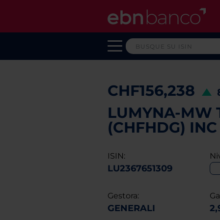
CHF156,238
LUMYNA-MW T
(CHFHDG) INC
ISIN:
Ni
LU2367651309
Gestora:
Ga
GENERALI
2