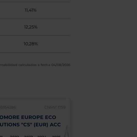
11,41%
12,25%
10,28%
ntabilidad calculados a fecha 04/08/2026
86954286
CNMV: 1759
LU1786954369
OMORE EUROPE ECO
SYCOMORE EUROP
UTIONS "CS" (EUR) ACC
HAPPY@WORK "CS"
ACC