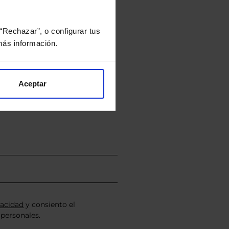
“Rechazar”, o configurar tus
ás información.
rtera.
Aceptar
nviarán un estudio gratuito
vacidad
y consiento el
personales.