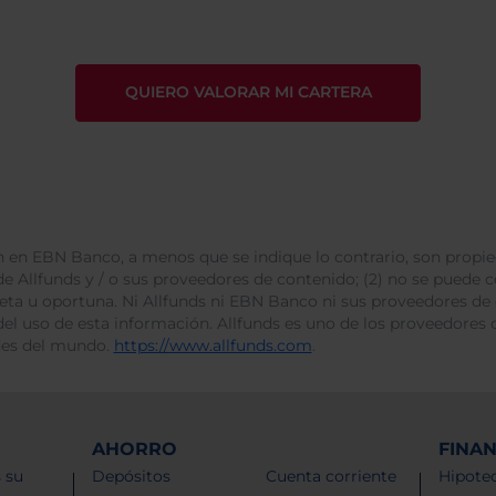
 en EBN Banco, a menos que se indique lo contrario, son propie
e Allfunds y / o sus proveedores de contenido; (2) no se puede cop
leta u oportuna. Ni Allfunds ni EBN Banco ni sus proveedores de
del uso de esta información. Allfunds es uno de los proveedores d
des del mundo.
https://www.allfunds.com
.
AHORRO
FINA
 su
Depósitos
Cuenta corriente
Hipotec