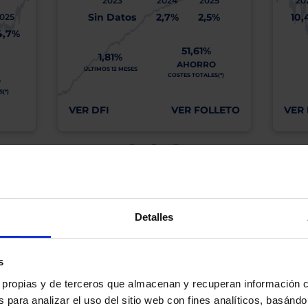
2023
2024
2025
20
Sin Datos
2,7%
2,5%
10,
025
4,7%
51,61%
1,81%
AHORRO
ÚLTIMOS 12 MESES
COSTES TOTALES(*)
O
(*)
VER DFI
VER FOLLETO
VER 
os, incluida la ausencia de rentabilidad y/o la pérdida del principal invertido. El valo
idades pasadas garanticen resultados en el futuro ni sean indicativas de rentabilidad
quier capital invertido mantendrá o aumentará su valor.
Detalles
os de Inversión tiene a su disposición información completa y relativa a dicho Fond
y sobre el Folleto (clicando en «ver informe») y el DFI (clicando en «ver ficha»).
BN no está recomendando la compra de estos Fondos en concreto. Consulte el foll
n final de inversión. El Cliente es responsable de las decisiones de inversión que ad
s
eferencia a los Valores Liquidativos del Fondo al cierre de la última sesión, y se cal
es propias y de terceros que almacenan y recuperan información
versión de dividendos si el fondo es de reparto. Todas las rentabilidades mostradas es
 para analizar el uso del sitio web con fines analíticos, basándo