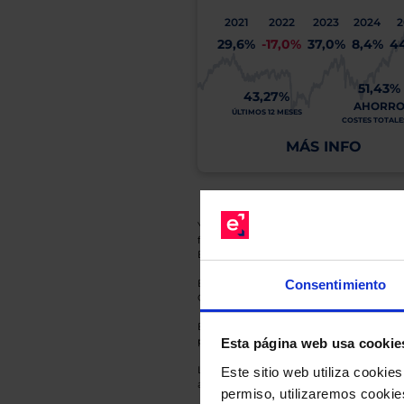
2021
2022
2023
2024
2
29,6%
-17,0%
37,0%
8,4%
4
51,43%
43,27%
AHORR
ÚLTIMOS 12 MESES
COSTES TOTALES
MÁS INFO
Y recuerde que toda inversión conlleva riesg
fluctuaciones del mercado, sin que rentabil
El Grupo EBN no puede garantizar que cual
Consentimiento
En cada una de las fichas de nuestros Fond
Gestora y la entidad depositaria del mismo 
Esto es una comunicación publicitaria. E
para el inversor antes de tomar una decisió
Esta página web usa cookie
Los datos de rentabilidad mostrados hacen r
Este sitio web utiliza cooki
anterior a Valor Liquidativo actual con rein
permiso, utilizaremos cookies