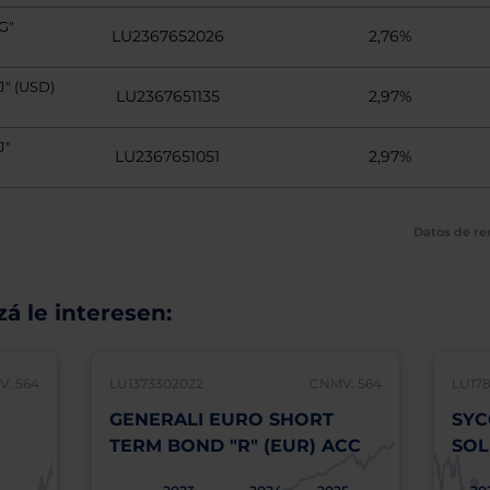
G"
LU2367652026
2,76%
" (USD)
LU2367651135
2,97%
J"
LU2367651051
2,97%
Datos de re
á le interesen:
: 564
LU1373302022
CNMV: 564
LU17
GENERALI EURO SHORT
SYC
TERM BOND "R" (EUR) ACC
SOL