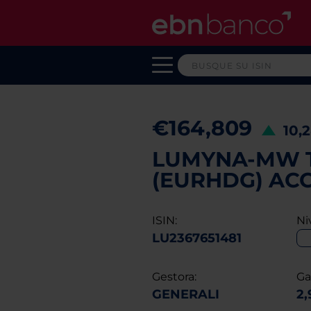
€164,809
10,
LUMYNA-MW T
(EURHDG) AC
ISIN:
Ni
LU2367651481
Gestora:
Ga
GENERALI
2