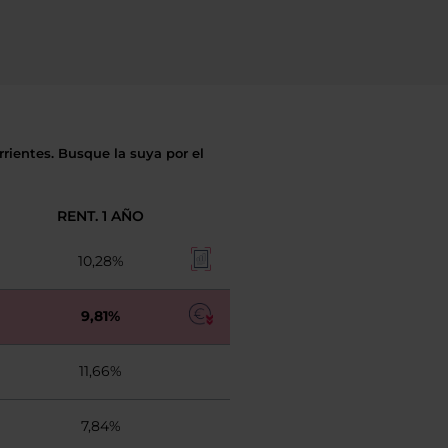
rientes. Busque la suya por el
RENT. 1 AÑO
10,28%
9,81%
11,66%
7,84%