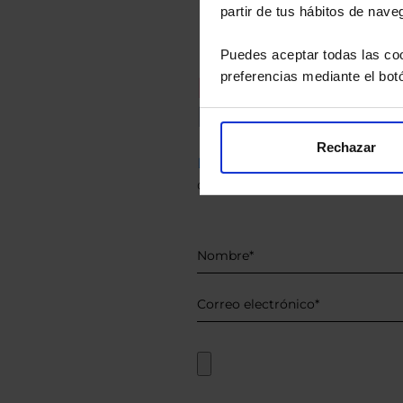
partir de tus hábitos de nave
Puedes aceptar todas las coo
preferencias mediante el bot
Recomendad
Le hacemos un
Rechazar
Descárguese el archivo
e ind
de sus alternativas de Clases