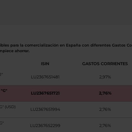
ibles para la comercialización en España con diferentes Gastos Cor
mpiece ahorrar.
ISIN
GASTOS CORRIENTES
J"
LU2367651481
2,97%
"G"
LU2367651721
2,76%
" (USD)
LU2367651994
2,76%
G"
LU2367652299
2,76%