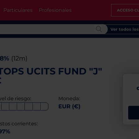
Particulares
Profesionales
ACCESO CL
Ver todos lo
28%
(12m)
OPS UCITS FUND "J"
C
vel de riesgo:
Moneda:
EUR (€)
stos corrientes:
,97%