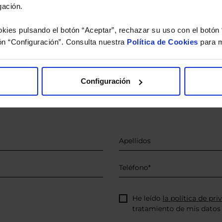
gación.
kies pulsando el botón “Aceptar”, rechazar su uso con el botón 
ón “Configuración”. Consulta nuestra
Política de Cookies
para m
o.
 estudio gratuito de su ca
Configuración
íquenos los ISINs de sus Fondos y nuestros expertos le e
 Limpias con las que podrá ahorrar en sus costes.
He leído
la política de pri
tratamiento de mis datos 