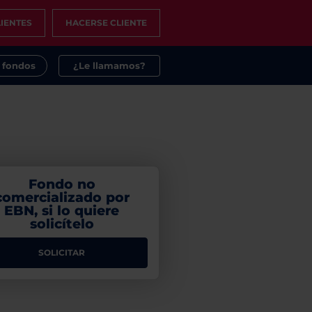
IENTES
HACERSE CLIENTE
s fondos
¿Le llamamos?
Fondo no
comercializado por
EBN, si lo quiere
solicítelo
SOLICITAR