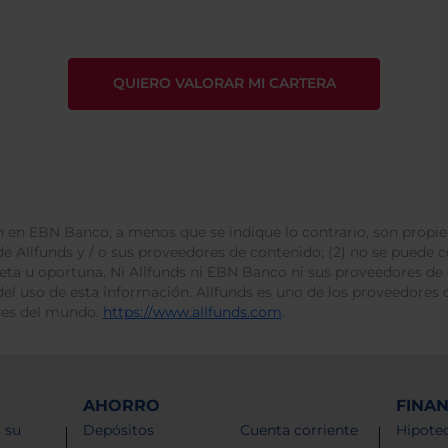
 en EBN Banco, a menos que se indique lo contrario, son propie
e Allfunds y / o sus proveedores de contenido; (2) no se puede cop
leta u oportuna. Ni Allfunds ni EBN Banco ni sus proveedores de
del uso de esta información. Allfunds es uno de los proveedores d
des del mundo.
https://www.allfunds.com
.
AHORRO
FINA
 su
Depósitos
Cuenta corriente
Hipotec