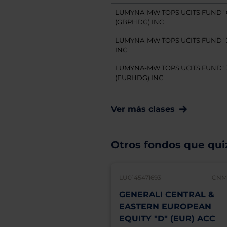
LUMYNA-MW TOPS UCITS FUND "
(GBPHDG) INC
LUMYNA-MW TOPS UCITS FUND "J
INC
LUMYNA-MW TOPS UCITS FUND "
(EURHDG) INC
Ver más clases
Otros fondos que quiz
LU0145471693
CNMV
GENERALI CENTRAL &
EASTERN EUROPEAN
EQUITY "D" (EUR) ACC