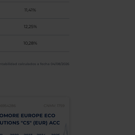
11,41%
12,25%
10,28%
ntabilidad calculados a fecha 04/08/2026
86954286
CNMV: 1759
LU1786954369
OMORE EUROPE ECO
SYCOMORE EUROP
UTIONS "CS" (EUR) ACC
HAPPY@WORK "CS"
ACC