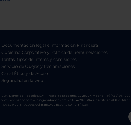
Documentación legal e Información Financiera
Gobierno Corporativo y Política de Remuneraciones
Tarifas, tipos de interés y comisiones
Servicio de Quejas y Reclamaciones
Canal Ético y de Acoso
Seguridad en la web
EBN Banco de Negocios, S.A. – Paseo de Recoletos, 29 28004 Madrid – Tf. (+34) 917 009 
www.ebnbanco.com – info@ebnbanco.com – CIF: A-28763043 Inscrito en el R.M. Madrid, T
Registro de Entidades del Banco de España con el nº 0211