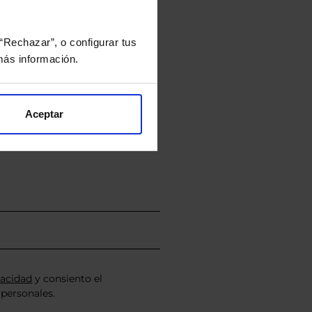
“Rechazar”, o configurar tus
ás información.
rtera.
Aceptar
nviarán un estudio gratuito
vacidad
y consiento el
personales.