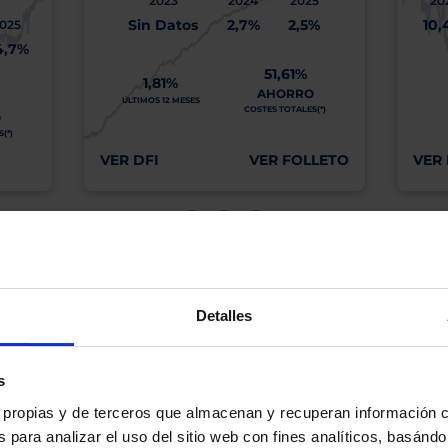
2023
2024
2025
20
Sin Datos
2,7%
2,5%
10,
025
4,7%
51,61%
1,81%
AHORRO
ÚLTIMOS 12 MESES
COSTES TOTALES(*)
O
(*)
VER DFI
VER FOLLETO
VER 
os, incluida la ausencia de rentabilidad y/o la pérdida del principal invertido. El valo
idades pasadas garanticen resultados en el futuro ni sean indicativas de rentabilidad
quier capital invertido mantendrá o aumentará su valor.
Detalles
os de Inversión tiene a su disposición información completa y relativa a dicho Fond
y sobre el Folleto (clicando en «ver informe») y el DFI (clicando en «ver ficha»).
BN no está recomendando la compra de estos Fondos en concreto. Consulte el foll
n final de inversión. El Cliente es responsable de las decisiones de inversión que ad
s
eferencia a los Valores Liquidativos del Fondo al cierre de la última sesión, y se cal
es propias y de terceros que almacenan y recuperan información
versión de dividendos si el fondo es de reparto. Todas las rentabilidades mostradas es
 para analizar el uso del sitio web con fines analíticos, basándo