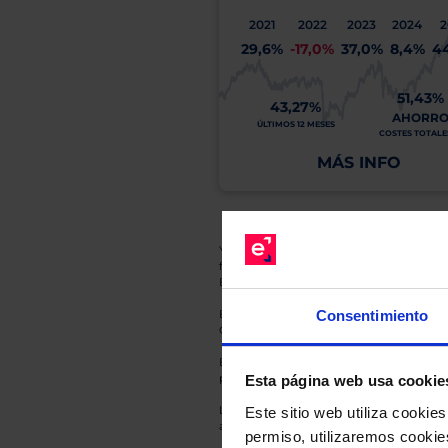
2021
2022
2023
2024
2
29,6%
-17,0%
37,0%
8,4%
4
51,43%
43,27%
AHORR
ÚLTIMOS 12 MESES
COSTES TOTALES
MÁS INFO
Y recuerde que toda inversión conlleva riesg
fluctuaciones del mercado, sin que rentabil
El Grupo EBN no puede garantizar que cual
Consentimiento
En cada una de las fichas de nuestros Fond
Gestora y la entidad depositaria del mismo 
Esto es una comunicación publicitaria. E
para el inversor antes de tomar una decisió
Esta página web usa cookie
Los datos de rentabilidad mostrados hacen r
Este sitio web utiliza cooki
anterior a Valor Liquidativo actual con rein
permiso, utilizaremos cookies