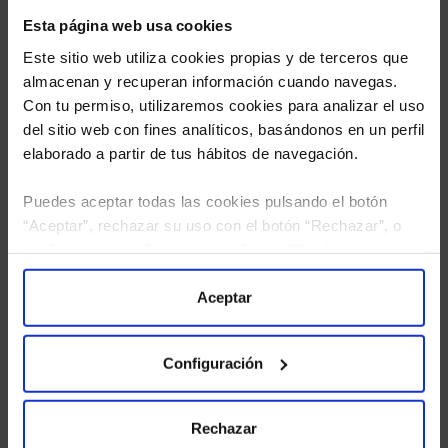
Esta página web usa cookies
Este sitio web utiliza cookies propias y de terceros que
almacenan y recuperan información cuando navegas.
Con tu permiso, utilizaremos cookies para analizar el uso
del sitio web con fines analíticos, basándonos en un perfil
elaborado a partir de tus hábitos de navegación.
Puedes aceptar todas las cookies pulsando el botón
“Aceptar”, rechazar su uso con el botón “Rechazar”, o
He leído
la política de privacidad
y consiento el
configurar tus preferencias mediante el botón
tratamiento de mis datos personales.
“Configuración”. Consulta nuestra
Política
de Cookies
para más información.
Aceptar
Configuración
Rechazar