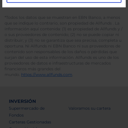
*Todos los datos que se muestran en EBN Banco, a menos
que se indique lo contrario, son propiedad de Allfunds . La
información aquí contenida: (1) es propiedad de Allfunds y /
o sus proveedores de contenido; (2) no se puede copiar ni
distribuir; y (3) no se garantiza que sea precisa, completa u
oportuna. Ni Allfunds ni EBN Banco ni sus proveedores de
contenido son responsables de los daños o pérdidas que
surjan del uso de esta información. Allfunds es uno de los
proveedores de datos e infraestructuras de mercados
financieros más grandes del
mundo.
https://www.allfunds.com
.
INVERSIÓN
Supermercado de
Valoramos su cartera
Fondos
Carteras Gestionadas