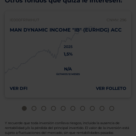
Otros fondos que quizá le interesen:
IE000FR1WHU7
CNMV: 296
MAN DYNAMIC INCOME "IB" (EURHDG) ACC
2025
1,5%
N/A
ÚLTIMOS 12 MESES
VER DFI
VER FOLLETO
Y recuerde que toda inversión conlleva riesgos, incluida la ausencia de
rentabilidad y/o la pérdida del principal invertido. El valor de la inversión está
sujeto a fluctuaciones del mercado, sin que rentabilidades pasadas