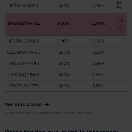
IE000IXJ6000
1,60%
2,76%
IE00BDTYYL24
0,82%
4,37%
IE00BL6VJ842
1,10%
6,14%
IE000PUT7WB0
1,60%
-0,01%
IE00BDTYYP61
1,60%
3,59%
IE000AQP1N64
1,60%
5,60%
IE00BL6VJ735
1,60%
5,56%
Ver más clases
Datos de rentabilidad calculados a fecha 31/07/2026