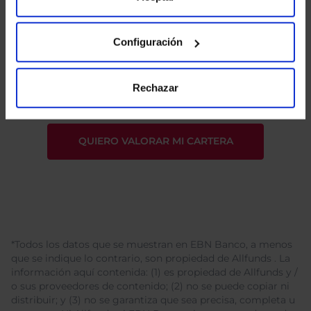
Configuración
He leído
la política de privacidad
y consiento el
tratamiento de mis datos personales.
Rechazar
*Todos los datos que se muestran en EBN Banco, a menos
que se indique lo contrario, son propiedad de Allfunds . La
información aquí contenida: (1) es propiedad de Allfunds y /
o sus proveedores de contenido; (2) no se puede copiar ni
distribuir; y (3) no se garantiza que sea precisa, completa u