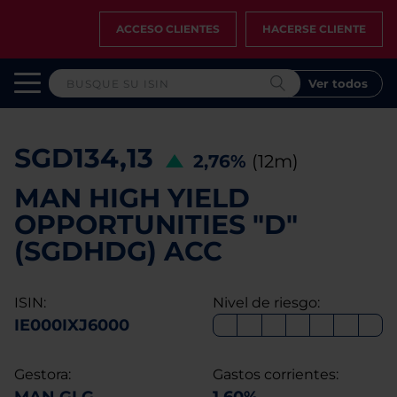
ACCESO CLIENTES
HACERSE CLIENTE
Ver todos
SGD134,13
2,76%
(12m)
MAN HIGH YIELD
OPPORTUNITIES "D"
(SGDHDG) ACC
ISIN:
Nivel de riesgo:
IE000IXJ6000
Gestora:
Gastos corrientes: