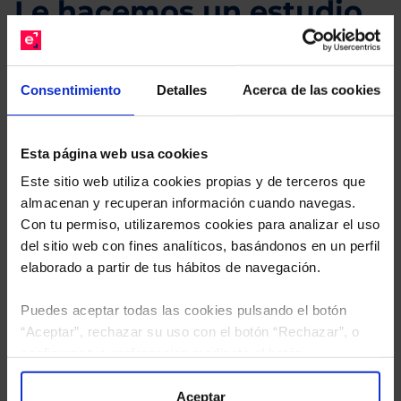
Le hacemos un estudio
gratuito de su cartera.
Descárguese el archivo
e indíquenos los ISINs de
Consentimiento
Detalles
Acerca de las cookies
sus Fondos y nuestros expertos le enviarán un
estudio gratuito de sus alternativas de Clases
Limpias con las que podrá ahorrar en sus costes.
Esta página web usa cookies
Este sitio web utiliza cookies propias y de terceros que
almacenan y recuperan información cuando navegas.
Con tu permiso, utilizaremos cookies para analizar el uso
del sitio web con fines analíticos, basándonos en un perfil
elaborado a partir de tus hábitos de navegación.
Puedes aceptar todas las cookies pulsando el botón
“Aceptar”, rechazar su uso con el botón “Rechazar”, o
configurar tus preferencias mediante el botón
“Configuración”. Consulta nuestra
Política
de Cookies
para más información.
Aceptar