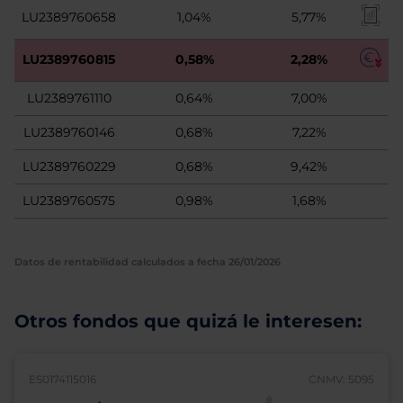
LU2389760658
1,04%
5,77%
LU2389760815
0,58%
2,28%
LU2389761110
0,64%
7,00%
LU2389760146
0,68%
7,22%
LU2389760229
0,68%
9,42%
LU2389760575
0,98%
1,68%
Datos de rentabilidad calculados a fecha 26/01/2026
Otros fondos que quizá le interesen:
ES0174115016
CNMV: 5095