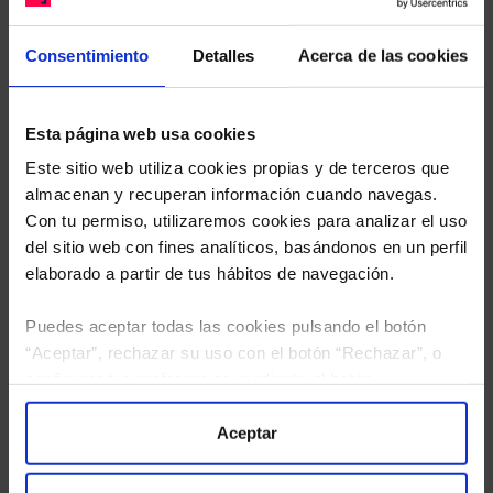
sus Fondos y nuestros expertos le enviarán un
estudio gratuito de sus alternativas de Clases
Consentimiento
Detalles
Acerca de las cookies
Limpias con las que podrá ahorrar en sus costes.
Esta página web usa cookies
Este sitio web utiliza cookies propias y de terceros que
almacenan y recuperan información cuando navegas.
Con tu permiso, utilizaremos cookies para analizar el uso
del sitio web con fines analíticos, basándonos en un perfil
elaborado a partir de tus hábitos de navegación.
Puedes aceptar todas las cookies pulsando el botón
“Aceptar”, rechazar su uso con el botón “Rechazar”, o
configurar tus preferencias mediante el botón
“Configuración”. Consulta nuestra
Política
de Cookies
para más información.
Aceptar
He leído
la política de privacidad
y consiento el
tratamiento de mis datos personales.