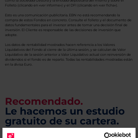
como la Sociedad Gestora y la entidad depositaria del mismo y sobre el
Folleto (clicando en «ver informe») y el DFI (clicando en «ver ficha»).
Esto es una comunicación publicitaria. EBN no está recomendando la
compra de estos Fondos en concreto. Consulte el folleto y el documento de
datos fundamentales para el inversor antes de tomar una decisión final de
inversión. El Cliente es responsable de las decisiones de inversión que
adopte.
Los datos de rentabilidad mostrados hacen referencia a los Valores
Liquidativos del Fondo al cierre de la última sesión, y se calculan de Valor
Liquidativo de la sesión anterior a Valor Liquidativo actual con reinversión de
dividendos si el fondo es de reparto. Todas las rentabilidades mostradas están
en la divisa Euro.
Recomendado.
Le hacemos un estudio
gratuito de su cartera.
Descárguese el archivo
e indíquenos los ISINs de