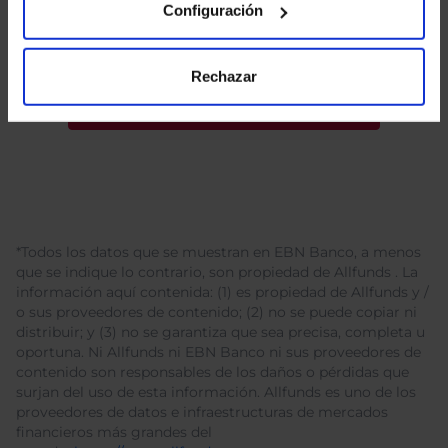
Configuración
Rechazar
*Todos los datos que se muestran en EBN Banco, a menos
que se indique lo contrario, son propiedad de Allfunds . La
información aquí contenida: (1) es propiedad de Allfunds y /
o sus proveedores de contenido; (2) no se puede copiar ni
distribuir; y (3) no se garantiza que sea precisa, completa u
oportuna. Ni Allfunds ni EBN Banco ni sus proveedores de
contenido son responsables de los daños o pérdidas que
surjan del uso de esta información. Allfunds es uno de los
proveedores de datos e infraestructuras de mercados
financieros más grandes del