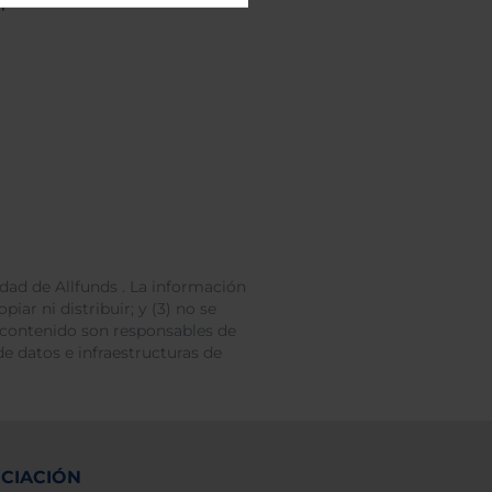
personales.
dad de Allfunds . La información
iar ni distribuir; y (3) no se
 contenido son responsables de
e datos e infraestructuras de
NCIACIÓN