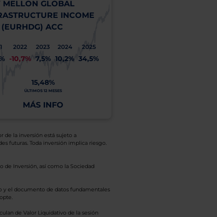
 MELLON GLOBAL
RASTRUCTURE INCOME
 (EURHDG) ACC
1
2022
2023
2024
2025
1%
-10,7%
7,5%
10,2%
34,5%
15,48%
ÚLTIMOS 12 MESES
MÁS INFO
r de la inversión está sujeto a
es futuras. Toda inversión implica riesgo.
o de Inversión, así como la Sociedad
eto y el documento de datos fundamentales
opte.
culan de Valor Liquidativo de la sesión