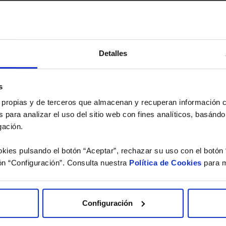
versión de dividendos si el fondo es de reparto. Todas las rentabilidades mostradas es
Detalles
o.
 estudio gratuito de su ca
s
es propias y de terceros que almacenan y recuperan información
íquenos los ISINs de sus Fondos y nuestros expertos le e
 para analizar el uso del sitio web con fines analíticos, basándo
 Limpias con las que podrá ahorrar en sus costes.
gación.
kies pulsando el botón “Aceptar”, rechazar su uso con el botón 
ón “Configuración”. Consulta nuestra
Política de Cookies
para m
Configuración
He leído
la política de pri