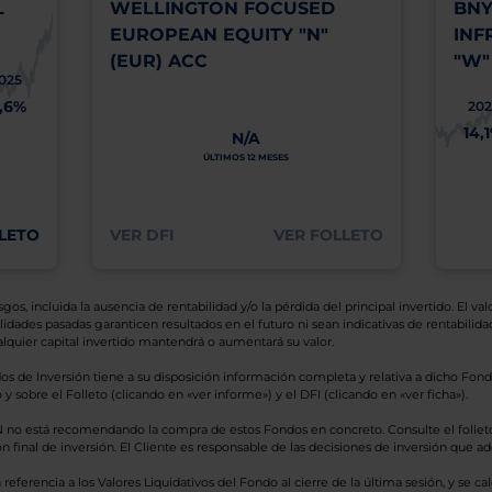
L
WELLINGTON FOCUSED
BNY
EUROPEAN EQUITY "N"
INF
(EUR) ACC
"W"
025
1,6%
202
14,
N/A
ÚLTIMOS 12 MESES
LETO
VER DFI
VER FOLLETO
os, incluida la ausencia de rentabilidad y/o la pérdida del principal invertido. El valo
idades pasadas garanticen resultados en el futuro ni sean indicativas de rentabilidad
quier capital invertido mantendrá o aumentará su valor.
os de Inversión tiene a su disposición información completa y relativa a dicho Fond
y sobre el Folleto (clicando en «ver informe») y el DFI (clicando en «ver ficha»).
BN no está recomendando la compra de estos Fondos en concreto. Consulte el foll
n final de inversión. El Cliente es responsable de las decisiones de inversión que ad
eferencia a los Valores Liquidativos del Fondo al cierre de la última sesión, y se cal