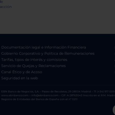
Documentación legal e Información Financiera
Gobierno Corporativo y Política de Remuneraciones
Tarifas, tipos de interés y comisiones
Servicio de Quejas y Reclamaciones
Canal Ético y de Acoso
Seguridad en la web
EBN Banco de Negocios, S.A. – Paseo de Recoletos, 29 28004 Madrid – Tf. (+34) 917 009 
www.ebnbanco.com – info@ebnbanco.com – CIF: A-28763043 Inscrito en el R.M. Madrid, T
Registro de Entidades del Banco de España con el nº 0211