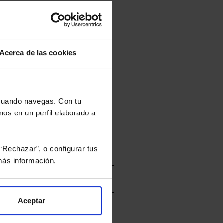
tán en la divisa Euro.
Acerca de las cookies
rtera.
 cuando navegas. Con tu
nviarán un estudio gratuito
nos en un perfil elaborado a
“Rechazar”, o configurar tus
ás información.
Aceptar
vacidad
y consiento el