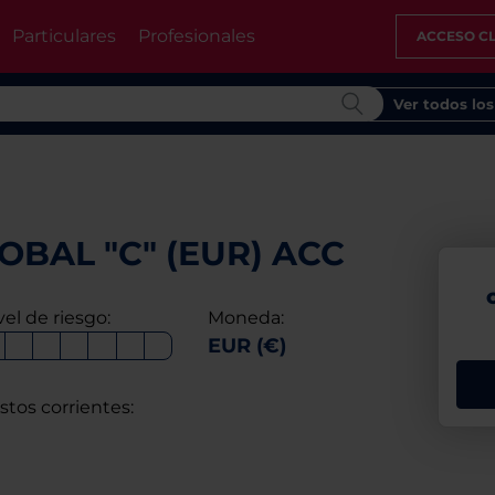
Particulares
Profesionales
ACCESO CL
Ver todos lo
BAL "C" (EUR) ACC
vel de riesgo:
Moneda:
EUR (€)
stos corrientes: