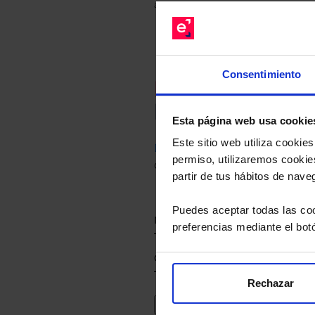
anterior a Valor Liquidativo actual con rein
Consentimiento
Recomendad
Le hacemos un
Esta página web usa cookie
Este sitio web utiliza cooki
Descárguese el archivo
e ind
permiso, utilizaremos cookies
de sus alternativas de Clases
partir de tus hábitos de nave
Puedes aceptar todas las coo
preferencias mediante el bot
Rechazar