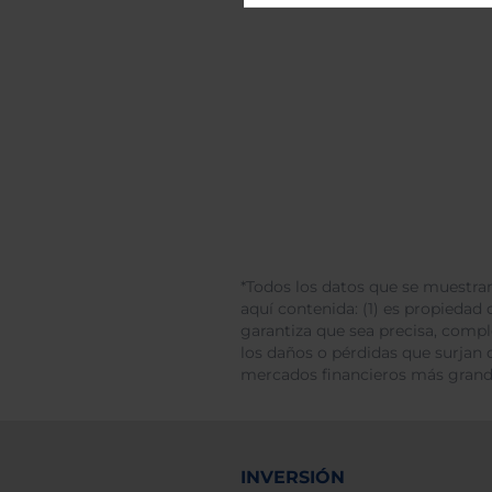
*Todos los datos que se muestran
aquí contenida: (1) es propiedad d
garantiza que sea precisa, comp
los daños o pérdidas que surjan 
mercados financieros más gran
INVERSIÓN