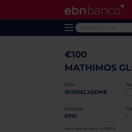
€100
MATHIMOS GLO
ISIN:
Ni
IE000ELXEDN8
Gestora:
Ga
EPIC
-
Fecha valor liquidativo: 05.08.2026