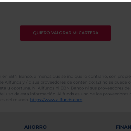
tratamiento de mis datos 
 en EBN Banco, a menos que se indique lo contrario, son propie
e Allfunds y / o sus proveedores de contenido; (2) no se puede cop
leta u oportuna. Ni Allfunds ni EBN Banco ni sus proveedores de
del uso de esta información. Allfunds es uno de los proveedores d
des del mundo.
https://www.allfunds.com
.
AHORRO
FINA