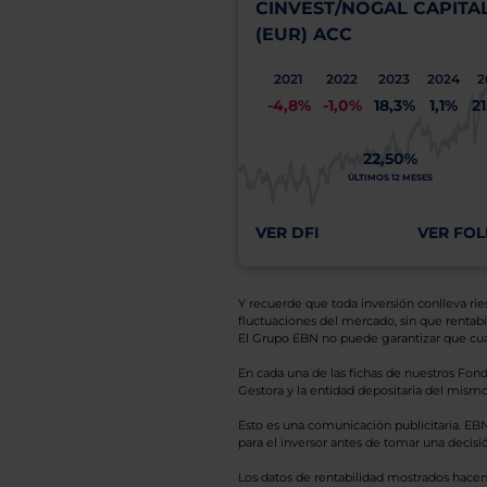
CINVEST/NOGAL CAPITA
(EUR) ACC
2021
2022
2023
2024
2
-4,8%
-1,0%
18,3%
1,1%
2
22,50%
ÚLTIMOS 12 MESES
VER DFI
VER FOL
Y recuerde que toda inversión conlleva riesg
fluctuaciones del mercado, sin que rentabil
El Grupo EBN no puede garantizar que cual
En cada una de las fichas de nuestros Fond
Gestora y la entidad depositaria del mismo 
Esto es una comunicación publicitaria. E
para el inversor antes de tomar una decisió
Los datos de rentabilidad mostrados hacen r