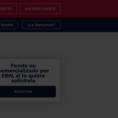
IENTES
HACERSE CLIENTE
s fondos
¿Le llamamos?
Fondo no
comercializado por
EBN, si lo quiere
solicítelo
SOLICITAR