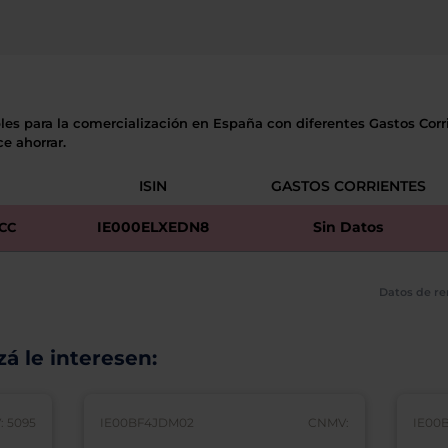
les para la comercialización en España con diferentes Gastos Corri
e ahorrar.
ISIN
GASTOS CORRIENTES
IE000ELXEDN8
Sin Datos
CC
Datos de re
á le interesen:
 5095
IE00BF4JDM02
CNMV:
IE00